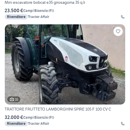
Mini escavatore bobcat e35 girosagoma 35 q.li
23.500 €
Campi Bisenzio
(
FI
)
Rivenditore
Tractor Affair
16
TRATTORE FRUTTETO LAMBORGHINI SPIRE 105 F 100 CV C
32.000 €
Campi Bisenzio
(
FI
)
Rivenditore
Tractor Affair