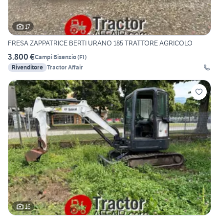
17
FRESA ZAPPATRICE BERTI URANO 185 TRATTORE AGRICOLO
3.800 €
Campi Bisenzio
(
FI
)
Rivenditore
Tractor Affair
16