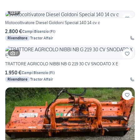
8
Motocoltivatore Diesel Goldoni Special 140 14 cv c
2.800 €
Campi Bisenzio
(
FI
)
Rivenditore
Tractor Affair
7
TRATTORE AGRICOLO NIBBI NB G 219 30 CV SNODATO X E
1.950 €
Campi Bisenzio
(
FI
)
Rivenditore
Tractor Affair