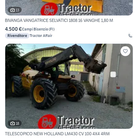
13
BIVANGA VANGATRICE SELVATICI 1808 16 VANGHE 1,80 M
4.500 €
Campi Bisenzio
(
FI
)
Rivenditore
Tractor Affair
18
TELESCOPICO NEW HOLLAND LM430 CV 100 4X4 4RM