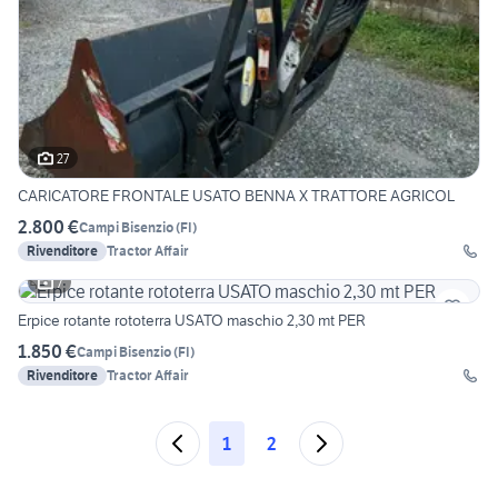
27
CARICATORE FRONTALE USATO BENNA X TRATTORE AGRICOL
2.800 €
Campi Bisenzio
(
FI
)
Rivenditore
Tractor Affair
7
Erpice rotante rototerra USATO maschio 2,30 mt PER
1.850 €
Campi Bisenzio
(
FI
)
Rivenditore
Tractor Affair
1
2