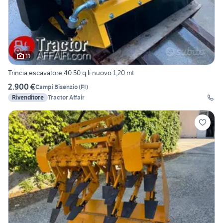
11
Trincia escavatore 40 50 q.li nuovo 1,20 mt
2.900 €
Campi Bisenzio
(
FI
)
Rivenditore
Tractor Affair