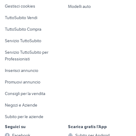
Veicoli commerciali
altro
Gestisci cookies
Modelli auto
Case vacanza
TuttoSubito Vendi
Uffici e Locali
TuttoSubito Compra
commerciali
Servizio TuttoSubito
elettronica
per la casa e la
sports e hobby
Servizio TuttoSubito per
persona
Informatica
Animali
Professionisti
Arredamento e
Console e
Accessori per
Casalinghi
Inserisci annuncio
Videogiochi
animali
Elettrodomestici
Promuovi annuncio
Audio/Video
Musica e Film
Giardino e Fai da te
Consigli per la vendita
Fotografia
Libri e Riviste
Abbigliamento e
Negozi e Aziende
Telefonia
Strumenti Musicali
Accessori
Subito per le aziende
Sports
Tutto per i bambini
Seguici su
Scarica gratis l'App
Biciclette
Facebook
Subito per Android