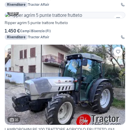
Rivenditore
Tractor Affair
5
Ripper agrim 5 punte trattore frutteto
1.450 €
Campi Bisenzio
(
FI
)
Rivenditore
Tractor Affair
16
LAMBORGHINI RF 100 TRATTORE AGRICOLO FRUTTETO 4X4