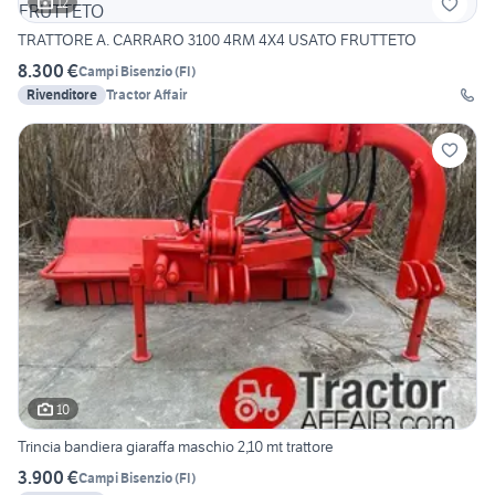
12
TRATTORE A. CARRARO 3100 4RM 4X4 USATO FRUTTETO
8.300 €
Campi Bisenzio
(
FI
)
Rivenditore
Tractor Affair
10
Trincia bandiera giaraffa maschio 2,10 mt trattore
3.900 €
Campi Bisenzio
(
FI
)