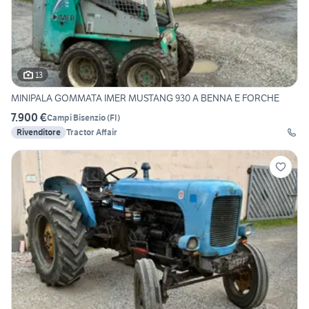
13
MINIPALA GOMMATA IMER MUSTANG 930 A BENNA E FORCHE
7.900 €
Campi Bisenzio
(
FI
)
Rivenditore
Tractor Affair