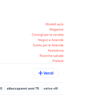
Modelli auto
Magazine
Consigli per la vendita
Negozi e Aziende
Subito per le Aziende
Assistenza
Ricerche salvate
Preferiti
Vendi
70
attaccapanni anni 70
volvo v60 2018
volvo Cuneo provinci