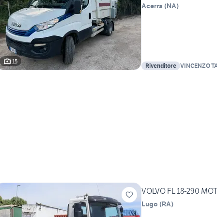
Acerra
(
NA
)
15
Rivenditore
VINCENZO T
VOLVO FL 18-290 MOT
Lugo
(
RA
)