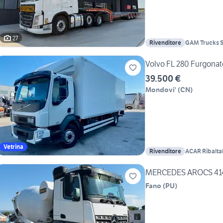
27
Rivenditore
GAM Trucks S
Volvo FL 280 Furgonato
39.500 €
Mondovi'
(
CN
)
Vetrina
Rivenditore
ACAR Ribaltab
MERCEDES AROCS 4145
Fano
(
PU
)