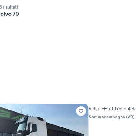
6 risultati
olvo 70
Volvo FH500 completo
Sommacampagna
(
VR
)