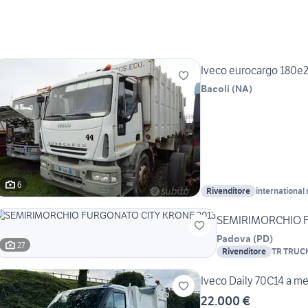
Iveco eurocargo 180e
Bacoli
(
NA
)
6
Rivenditore
international
SEMIRIMORCHIO F
Padova
(
PD
)
27
Rivenditore
TR TRUC
Iveco Daily 70C14 a m
22.000 €