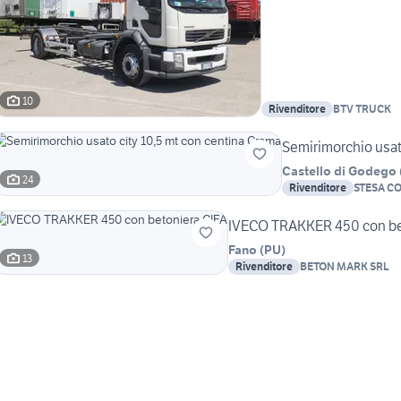
10
Rivenditore
BTV TRUCK
Semirimorchio usat
Castello di Godego
24
Rivenditore
STESA C
SERVIZI
IVECO TRAKKER 450 con be
Fano
(
PU
)
13
Rivenditore
BETON MARK SRL