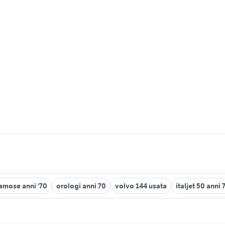
amose anni '70
orologi anni 70
volvo 144 usata
italjet 50 anni 