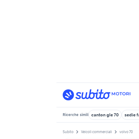
canton gle 70
sedie f
Ricerche
simili
Subito
Veicoli commerciali
volvo 70