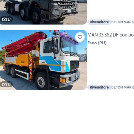
17
Rivenditore
BETON MARK
MAN 33 362 DF con pom
Fano
(
PU
)
17
Rivenditore
BETON MARK