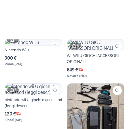
3
6
Nintendo Wii u
WII WII U GIOCHI ACCESSORI
300 €
ORIGINALI
Roma
(
RM
)
649 €
Novara
(
NO
)
6
nintendo wii U giochi e accessori
(leggi descr)
120 €
Lipari
(
ME
)