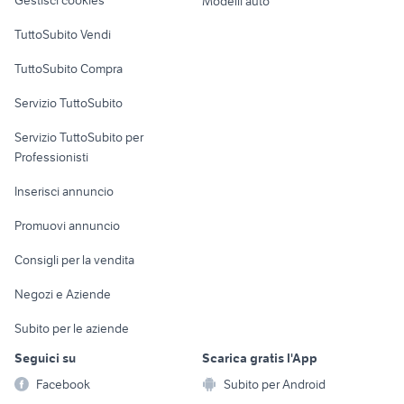
Modelli auto
Case vacanza
TuttoSubito Vendi
Uffici e Locali
TuttoSubito Compra
commerciali
Servizio TuttoSubito
elettronica
per la casa e la
sports e hobby
Servizio TuttoSubito per
persona
Informatica
Animali
Professionisti
Arredamento e
Console e
Accessori per
Casalinghi
Inserisci annuncio
Videogiochi
animali
Elettrodomestici
Promuovi annuncio
Audio/Video
Musica e Film
Giardino e Fai da te
Consigli per la vendita
Fotografia
Libri e Riviste
Abbigliamento e
Negozi e Aziende
Telefonia
Strumenti Musicali
Accessori
Subito per le aziende
Sports
Tutto per i bambini
Seguici su
Scarica gratis l'App
Biciclette
Facebook
Subito per Android
Collezionismo