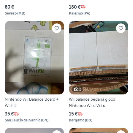
60 €
180 €
Seveso
(
MB
)
Palermo
(
PA
)
2
Nintendo Wii Balance Board +
Wii balance pedana gioco
Wii Fit
Nintendo Wii e Wii u
35 €
15 €
San Leucio del Sannio
(
BN
)
Bergamo
(
BG
)