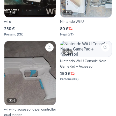
6
4
wii u
Nintendo Wii U
250 €
80 €
Fossano
(
CN
)
Nepi
(
VT
)
6
Nintendo Wii U Console Nera +
GamePad + Accessori
150 €
Crotone
(
KR
)
4
wii wii-u accessorio per controller
dual trigger