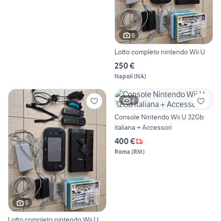
6
Lotto completo nintendo Wii U
250 €
Napoli
(
NA
)
4
Console Nintendo Wii U 32Gb
italiana + Accessori
400 €
Roma
(
RM
)
6
Lotto completo nintendo Wii U