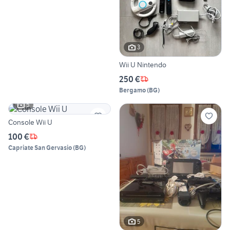
3
Wii U Nintendo
250 €
Bergamo
(
BG
)
5
Console Wii U
100 €
Capriate San Gervasio
(
BG
)
5