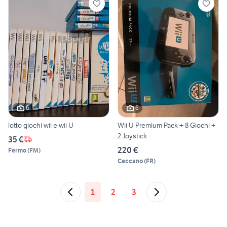
6
6
lotto giochi wii e wii U
Wii U Premium Pack + 8 Giochi +
2 Joystick
35 €
220 €
Fermo
(
FM
)
Ceccano
(
FR
)
1
2
3