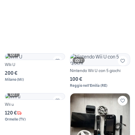
3
2
WIii U
Nintendo Wii U con 5 giochi
200 €
100 €
Milano
(
MI
)
Reggio nell'Emilia
(
RE
)
2
Wii u
120 €
Ormelle
(
TV
)