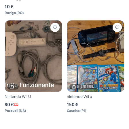
10 €
Rovigo
(
RO
)
4
6
Nintendo Wii U
nintendo Wii u
80 €
150 €
Pozzuoli
(
NA
)
Cascina
(
PI
)