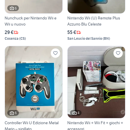
6
Nunchuck per Nintendo Wii e
Nintendo Wii (U) Remote Plus
Wii u nuovo
Azzurro Blu Celeste
29 €
55 €
Cosenza
(
CS
)
San Leucio del Sannio
(
BN
)
6
4
Controller Wii U Edizione Metal
Nintendo Wii + Wii Fit + giochi +
Mario – sigillato
accessori