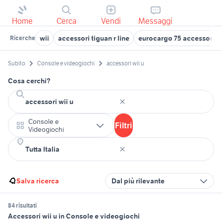
Home
Cerca
Vendi
Messaggi
wii
accessori tiguan r line
eurocargo 75 accessori a
Ricerche
Subito
Console e videogiochi
accessori wii u
Cosa cerchi?
Console e
Filtri
Videogiochi
Salva ricerca
Dal più rilevante
84 risultati
Accessori wii u in Console e videogiochi