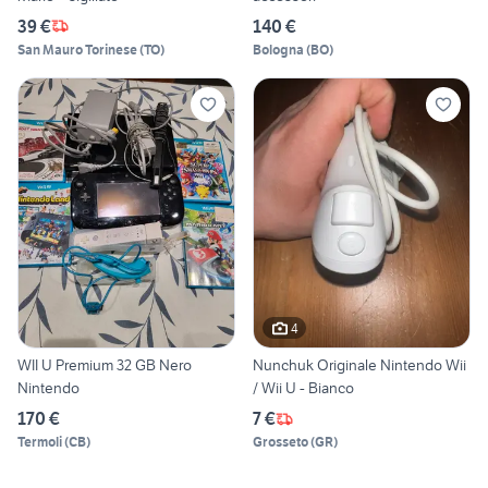
39 €
140 €
San Mauro Torinese
(
TO
)
Bologna
(
BO
)
4
WII U Premium 32 GB Nero
Nunchuk Originale Nintendo Wii
Nintendo
/ Wii U - Bianco
170 €
7 €
Termoli
(
CB
)
Grosseto
(
GR
)