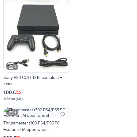
3
Sony PS4 CUH-1216 completa +
extra
100 €
Milano
(
MI
)
4
Thrustmaster t300 PS4/PS5 PC
+corona TM open wheel