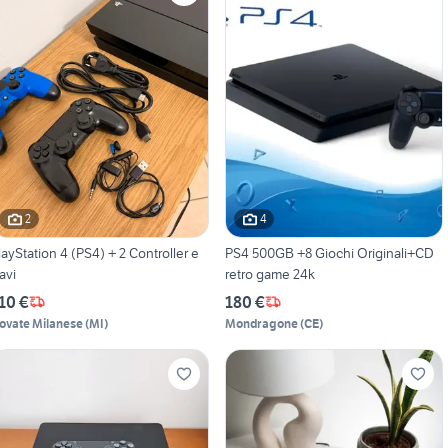
2
4
layStation 4 (PS4) + 2 Controller e
PS4 500GB +8 Giochi Originali+CD
avi
retro game 24k
10 €
180 €
ovate Milanese
(
MI
)
Mondragone
(
CE
)