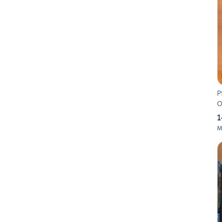
P
O
1
M