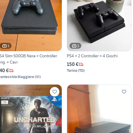
3
3
S4 Slim 500GB Nera + Controller
PS4 + 2 Controller + 4 Giochi
rig. + Cavi
150 €
40 €
Torino
(
TO
)
ontecchio Maggiore
(
VI
)