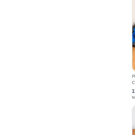
P
C
1
N