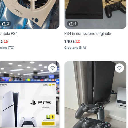
3
4
entola PS4
PS4 in confezione originale
 €
140 €
orino
(
TO
)
Cicciano
(
NA
)