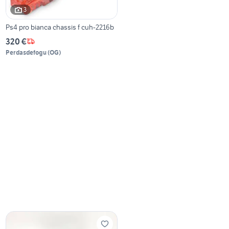
3
Ps4 pro bianca chassis f cuh-2216b
320 €
Perdasdefogu
(
OG
)