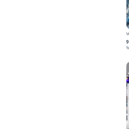
V
9
T