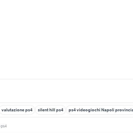
valutazione ps4
silent hill ps4
ps4 videogiochi Napoli provinci
e ps4