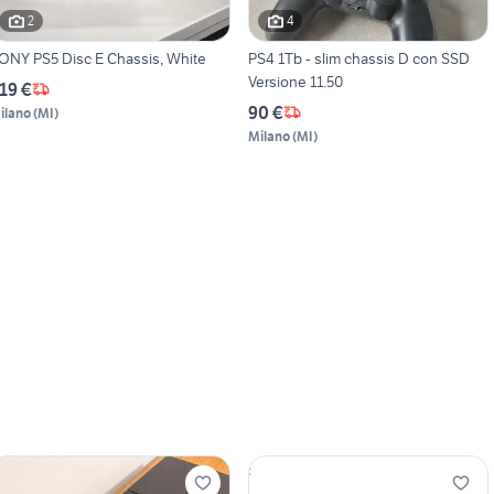
2
4
ONY PS5 Disc E Chassis, White
PS4 1Tb - slim chassis D con SSD
Versione 11.50
19 €
90 €
ilano
(
MI
)
Milano
(
MI
)