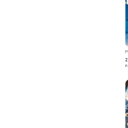
P
2
P