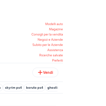
Modelli auto
Magazine
Consigli per la vendita
Negozi e Aziende
Subito per le Aziende
Assistenza
Ricerche salvate
Preferiti
Vendi
a
skyrim ps4
boruto ps4
ghostbusters ps4
horror ps4
rock