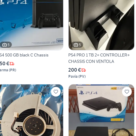
5
5
S4 500 GB black C Chassis
PS4 PRO 1 TB 2+ CONTROLLER+
CHASSIS CON VENTOLA
50 €
200 €
arma
(
PR
)
Pavia
(
PV
)