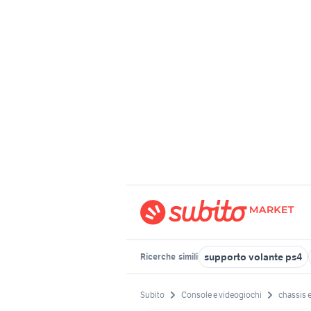
supporto volante ps4
Ricerche
simili
Subito
Console e videogiochi
chassis 