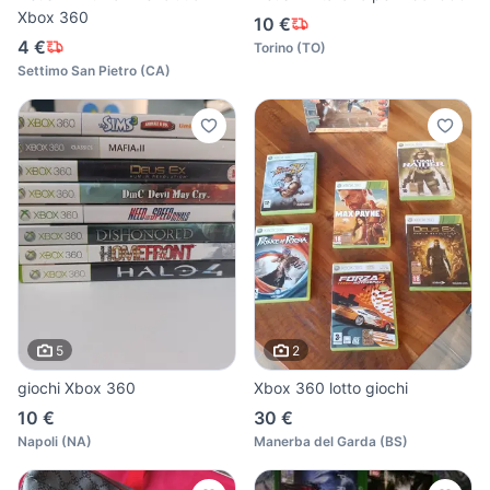
Xbox 360
10 €
4 €
Torino
(
TO
)
Settimo San Pietro
(
CA
)
5
2
giochi Xbox 360
Xbox 360 lotto giochi
10 €
30 €
Napoli
(
NA
)
Manerba del Garda
(
BS
)