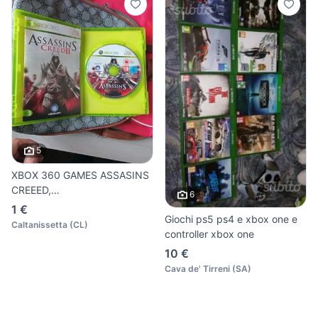
5
XBOX 360 GAMES ASSASINS
CREEED,
6
DISHONORED,FALLOUT
1 €
Giochi ps5 ps4 e xbox one e
Caltanissetta
(
CL
)
controller xbox one
10 €
Cava de' Tirreni
(
SA
)