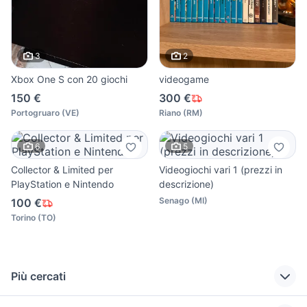
3
2
Xbox One S con 20 giochi
videogame
150 €
300 €
Portogruaro
(
VE
)
Riano
(
RM
)
6
5
Collector & Limited per
Videogiochi vari 1 (prezzi in
PlayStation e Nintendo
descrizione)
Senago
(
MI
)
100 €
Torino
(
TO
)
Più cercati
Correlati
Richerche simili
Suggerimenti