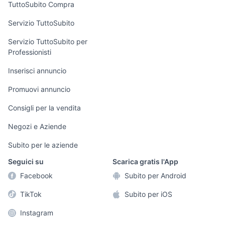
Uffici e Locali
TuttoSubito Compra
commerciali
Servizio TuttoSubito
elettronica
per la casa e la
sports e hobby
Servizio TuttoSubito per
persona
Professionisti
Informatica
Animali
Arredamento e
Inserisci annuncio
Console e
Accessori per
Casalinghi
Videogiochi
animali
Promuovi annuncio
Elettrodomestici
Audio/Video
Musica e Film
Consigli per la vendita
Giardino e Fai da
Fotografia
Libri e Riviste
te
Negozi e Aziende
Telefonia
Strumenti Musicali
Abbigliamento e
Subito per le aziende
Accessori
Sports
Seguici su
Scarica gratis l'App
Tutto per i bambini
Facebook
Subito per Android
Biciclette
TikTok
Subito per iOS
Collezionismo
Instagram