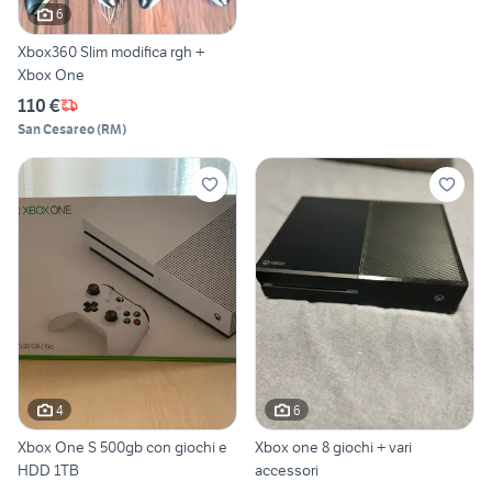
6
Xbox360 Slim modifica rgh +
Xbox One
110 €
San Cesareo
(
RM
)
4
6
Xbox One S 500gb con giochi e
Xbox one 8 giochi + vari
HDD 1TB
accessori