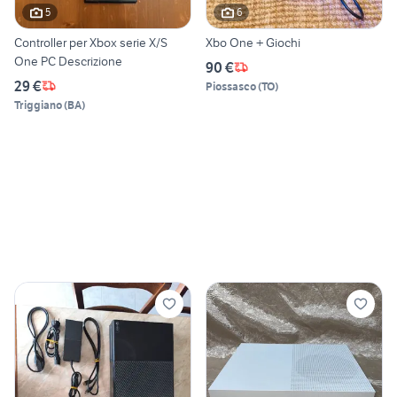
5
6
Controller per Xbox serie X/S
Xbo One + Giochi
One PC Descrizione
90 €
29 €
Piossasco
(
TO
)
Triggiano
(
BA
)