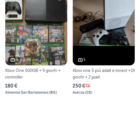
4
5
Xbox One 500GB + 9 giochi +
Xbox one S più adatt e kinect +19
controller
giochi + 2 jpad
180 €
250 €
Almenno San Bartolomeo
(
BG
)
Aversa
(
CE
)