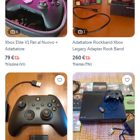
6
3
Xbox Elite V1 Pari al Nuovo +
Adattatore Rockband Xbox
Adattatore
Legacy Adapter Rock Band
79 €
260 €
Trissino
(
VI
)
Trento
(
TN
)