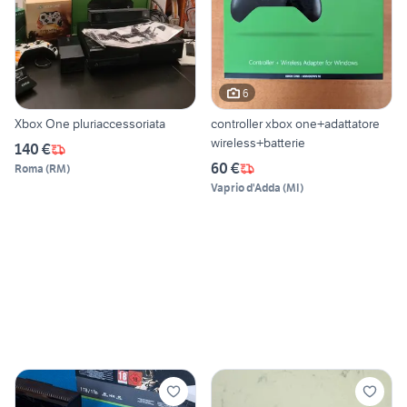
6
Xbox One pluriaccessoriata
controller xbox one+adattatore
wireless+batterie
140 €
60 €
Roma
(
RM
)
Vaprio d'Adda
(
MI
)