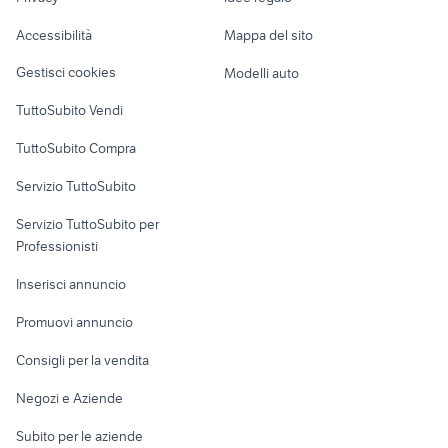
Garage e box
nintendo switch stand
videogiochi italiani
Caravan e Camper
Accessibilità
Mappa del sito
Loft, mansarde e
Veicoli commerciali
altro
Gestisci cookies
Modelli auto
Case vacanza
TuttoSubito Vendi
Uffici e Locali
TuttoSubito Compra
commerciali
Servizio TuttoSubito
elettronica
per la casa e la
sports e hobby
Servizio TuttoSubito per
persona
Informatica
Animali
Professionisti
Arredamento e
Console e
Accessori per
Casalinghi
Inserisci annuncio
Videogiochi
animali
Elettrodomestici
Promuovi annuncio
Audio/Video
Musica e Film
Giardino e Fai da te
Consigli per la vendita
Fotografia
Libri e Riviste
Abbigliamento e
Negozi e Aziende
Telefonia
Strumenti Musicali
Accessori
Subito per le aziende
Sports