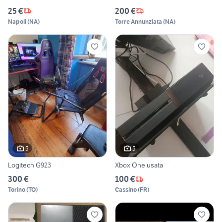
25 €
200 €
Napoli
(
NA
)
Torre Annunziata
(
NA
)
5
5
Logitech G923
Xbox One usata
300 €
100 €
Torino
(
TO
)
Cassino
(
FR
)