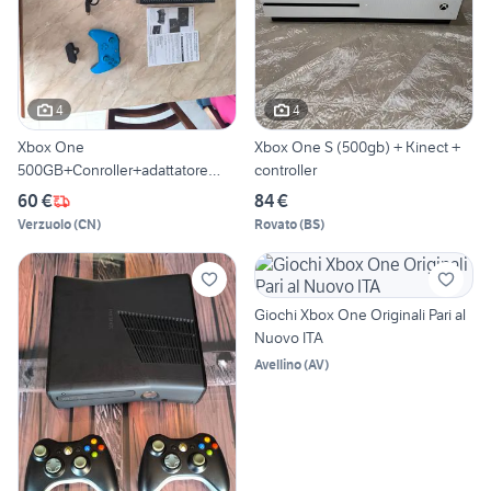
4
4
Xbox One
Xbox One S (500gb) + Kinect +
500GB+Conroller+adattatore
controller
cuffie
60 €
84 €
Verzuolo
(
CN
)
Rovato
(
BS
)
Giochi Xbox One Originali Pari al
Nuovo ITA
Avellino
(
AV
)