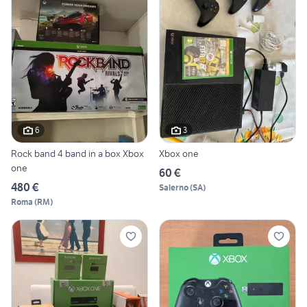
6
3
Rock band 4 band in a box Xbox
Xbox one
one
60 €
480 €
Salerno
(
SA
)
Roma
(
RM
)