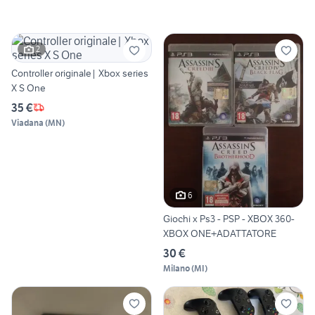
2
Controller originale| Xbox series
X S One
35 €
Viadana
(
MN
)
6
Giochi x Ps3 - PSP - XBOX 360-
XBOX ONE+ADATTATORE
30 €
Milano
(
MI
)