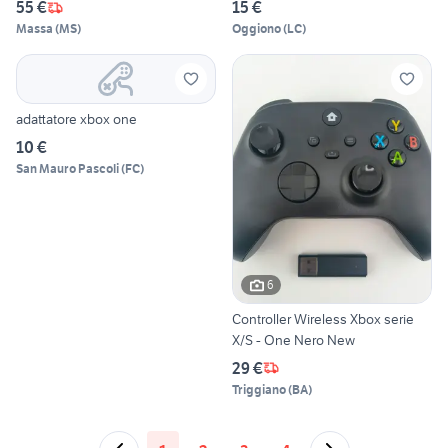
55 €
15 €
Massa
(
MS
)
Oggiono
(
LC
)
adattatore xbox one
10 €
San Mauro Pascoli
(
FC
)
6
Controller Wireless Xbox serie
X/S - One Nero New
29 €
Triggiano
(
BA
)