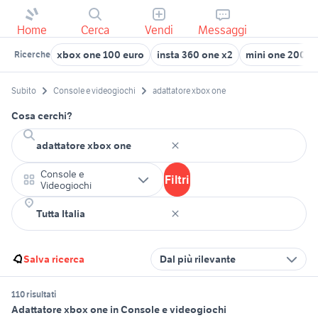
Home
Cerca
Vendi
Messaggi
xbox one 100 euro
insta 360 one x2
mini one 2005
Ricerche
Subito
Console e videogiochi
adattatore xbox one
Cosa cerchi?
Console e
Filtri
Videogiochi
Salva ricerca
Dal più rilevante
110 risultati
Adattatore xbox one in Console e videogiochi