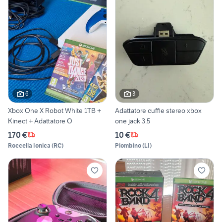
6
3
Xbox One X Robot White 1TB +
Adattatore cuffie stereo xbox
Kinect + Adattatore O
one jack 3.5
170 €
10 €
Roccella Ionica
(
RC
)
Piombino
(
LI
)