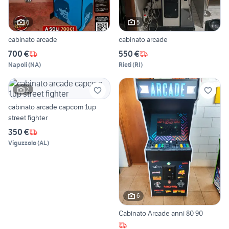
6
5
cabinato arcade
cabinato arcade
700 €
550 €
Napoli
(
NA
)
Rieti
(
RI
)
2
cabinato arcade capcom 1up
street fighter
350 €
Viguzzolo
(
AL
)
6
Cabinato Arcade anni 80 90