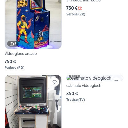
VINTAGE anni 80 90
750 €
Verona
(
VR
)
3
Videogioco arcade
750 €
Padova
(
PD
)
4
cabinato videogiochi
350 €
Treviso
(
TV
)