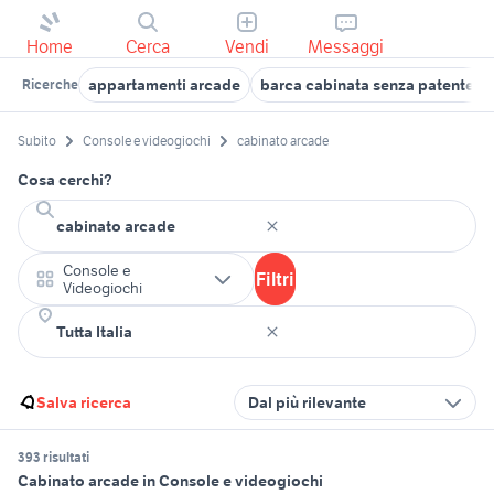
Home
Cerca
Vendi
Messaggi
appartamenti arcade
barca cabinata senza patente m
Ricerche
Subito
Console e videogiochi
cabinato arcade
Cosa cerchi?
Console e
Filtri
Videogiochi
Salva ricerca
Dal più rilevante
393 risultati
Cabinato arcade in Console e videogiochi