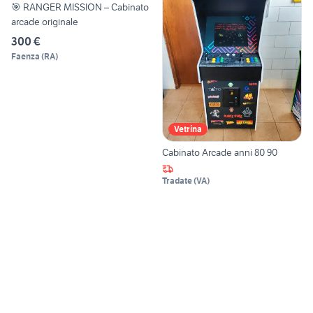
🎯 RANGER MISSION – Cabinato
arcade originale
300 €
Faenza
(
RA
)
Vetrina
Cabinato Arcade anni 80 90
Tradate
(
VA
)