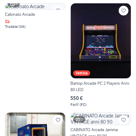
6
Cabinato Arcade
Tradate
(
VA
)
Vetrina
Bartop Arcade PC 2 Players Anni
80 LED
550 €
Forli'
(
FC
)
2
CABINATO Arcade Jamma