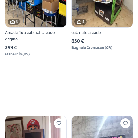
6
5
Arcade 1up cabinati arcade
cabinato arcade
originali
650 €
399 €
Bagnolo Cremasco
(
CR
)
Manerbio
(
BS
)