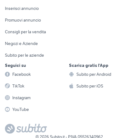
Arredamento e
Console e
Accessori per
Casalinghi
Inserisci annuncio
Videogiochi
animali
Elettrodomestici
Promuovi annuncio
Audio/Video
Musica e Film
Giardino e Fai da te
Consigli per la vendita
Fotografia
Libri e Riviste
Abbigliamento e
Negozi e Aziende
Telefonia
Strumenti Musicali
Accessori
Subito per le aziende
Sports
Tutto per i bambini
Seguici su
Scarica gratis l'App
Biciclette
Facebook
Subito per Android
Collezionismo
TikTok
Subito per iOS
Instagram
YouTube
©
2026
Subito.it - P.IVA 05526340962