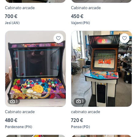
Cabinato arcade
Cabinato arcade
700 €
450 €
Jesi
(
AN
)
Vajont
(
PN
)
3
3
Cabinato arcade
cabinato arcade
480 €
720 €
Pordenone
(
PN
)
Ponso
(
PD
)