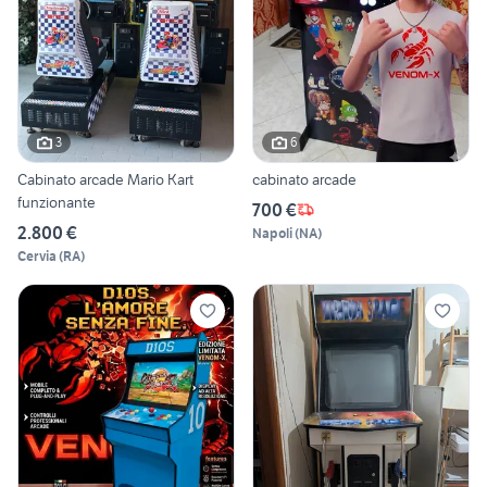
3
6
Cabinato arcade Mario Kart
cabinato arcade
funzionante
700 €
2.800 €
Napoli
(
NA
)
Cervia
(
RA
)