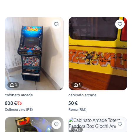
3
5
cabinato arcade
cabinato arcade
600 €
50 €
Collecorvino
(
PE
)
Roma
(
RM
)
2