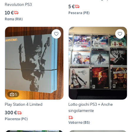
Revolution PS3
5 €
10 €
Pescara
(
PE
)
Roma
(
RM
)
5
Play Station 4 Limited
Lotto giochi PS3 + Anche
singolarmente
300 €
Piacenza
(
PC
)
Vobarno
(
BS
)