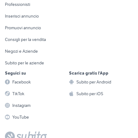
Informatica
Animali
Professionisti
Arredamento e
Console e
Accessori per
Casalinghi
Inserisci annuncio
Videogiochi
animali
Elettrodomestici
Promuovi annuncio
Audio/Video
Musica e Film
Giardino e Fai da te
Consigli per la vendita
Fotografia
Libri e Riviste
Abbigliamento e
Negozi e Aziende
Telefonia
Strumenti Musicali
Accessori
Subito per le aziende
Sports
Tutto per i bambini
Seguici su
Scarica gratis l'App
Biciclette
Facebook
Subito per Android
Collezionismo
TikTok
Subito per iOS
Instagram
YouTube