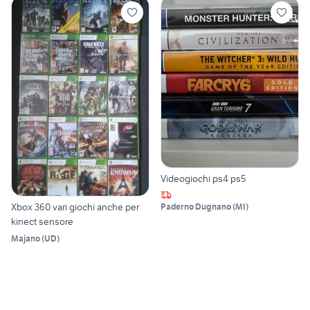
Videogiochi ps4 ps5
Xbox 360 vari giochi anche per
Paderno Dugnano
(
MI
)
kinect sensore
Majano
(
UD
)