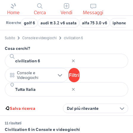
Home
Cerca
Vendi
Messaggi
golf 6
audi tt 3.2 v6 usata
alfa 75 3.0 v6
iphone 6 
Ricerche
Subito
Console e videogiochi
civilization 6
Cosa cerchi?
Console e
Filtri
Videogiochi
Salva ricerca
Dal più rilevante
11 risultati
Civilization 6 in Console e videogiochi