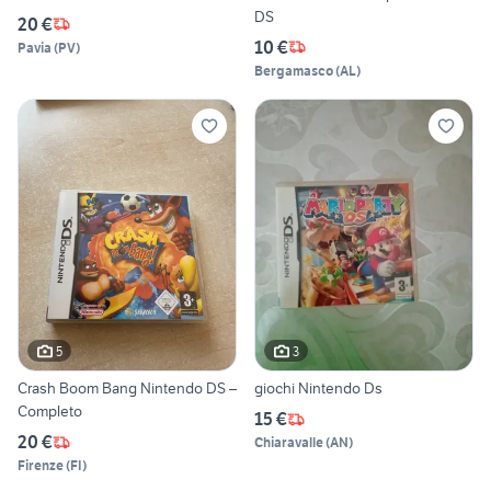
DS
20 €
10 €
Pavia
(
PV
)
Bergamasco
(
AL
)
5
3
Crash Boom Bang Nintendo DS –
giochi Nintendo Ds
Completo
15 €
20 €
Chiaravalle
(
AN
)
Firenze
(
FI
)