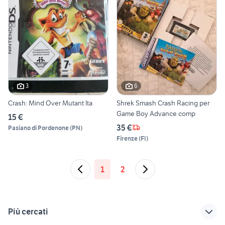
3
6
Crash: Mind Over Mutant Ita
Shrek Smash Crash Racing per
Game Boy Advance comp
15 €
35 €
Pasiano di Pordenone
(
PN
)
Firenze
(
FI
)
1
2
Più cercati