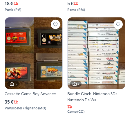
18 €
5 €
Pavia
(
PV
)
Roma
(
RM
)
3
4
Cassette Game Boy Advance
Bundle Giochi Nintendo 3Ds
Nintendo Ds Wii
35 €
Pavullo nel Frignano
(
MO
)
Como
(
CO
)