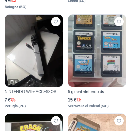
5 €
Lecco
(
LC
)
Bologna
(
BO
)
6
NINTENDO WII + ACCESSORI
6 giochi nintendo ds
7 €
15 €
Perugia
(
PG
)
Serravalle di Chienti
(
MC
)