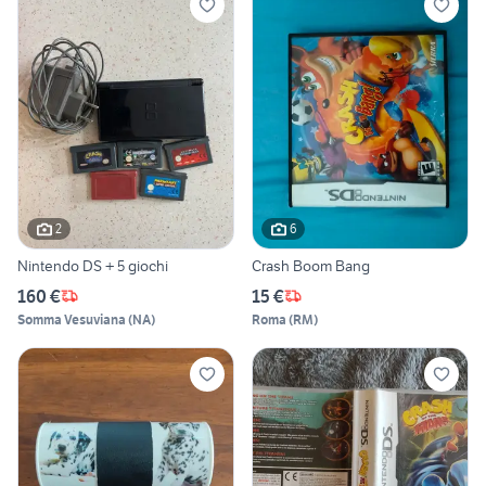
2
6
Nintendo DS + 5 giochi
Crash Boom Bang
160 €
15 €
Somma Vesuviana
(
NA
)
Roma
(
RM
)