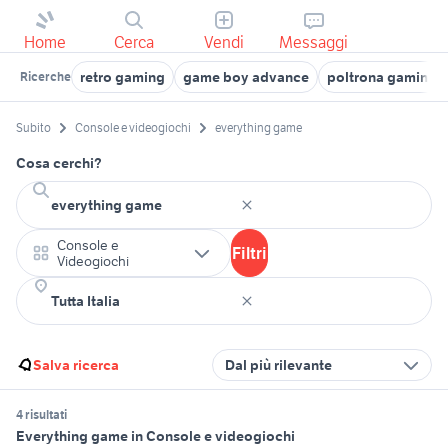
Home
Cerca
Vendi
Messaggi
retro gaming
game boy advance
poltrona gaming
Ricerche
Subito
Console e videogiochi
everything game
Cosa cerchi?
Console e
Filtri
Videogiochi
Salva ricerca
Dal più rilevante
4 risultati
Everything game in Console e videogiochi