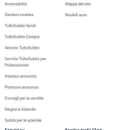
Accessibilità
Mappa del sito
Loft, mansarde e
Veicoli commerciali
altro
Gestisci cookies
Modelli auto
Case vacanza
TuttoSubito Vendi
Uffici e Locali
TuttoSubito Compra
commerciali
Servizio TuttoSubito
elettronica
per la casa e la
sports e hobby
Servizio TuttoSubito per
persona
Informatica
Animali
Professionisti
Arredamento e
Console e
Accessori per
Casalinghi
Inserisci annuncio
Videogiochi
animali
Elettrodomestici
Promuovi annuncio
Audio/Video
Musica e Film
Giardino e Fai da te
Consigli per la vendita
Fotografia
Libri e Riviste
Abbigliamento e
Negozi e Aziende
Telefonia
Strumenti Musicali
Accessori
Subito per le aziende
Sports
Tutto per i bambini
Seguici su
Scarica gratis l'App