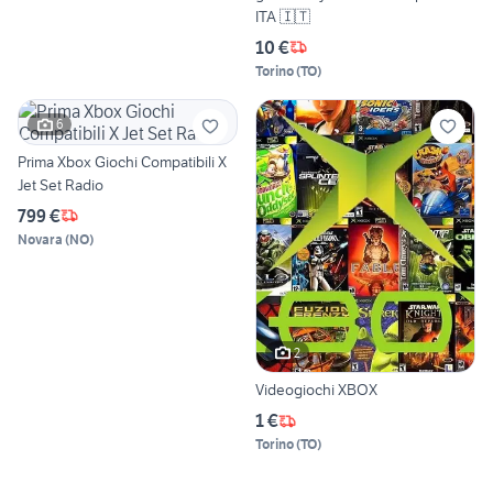
ITA 🇮🇹
10 €
Torino
(
TO
)
6
Prima Xbox Giochi Compatibili X
Jet Set Radio
799 €
Novara
(
NO
)
2
Videogiochi XBOX
1 €
Torino
(
TO
)