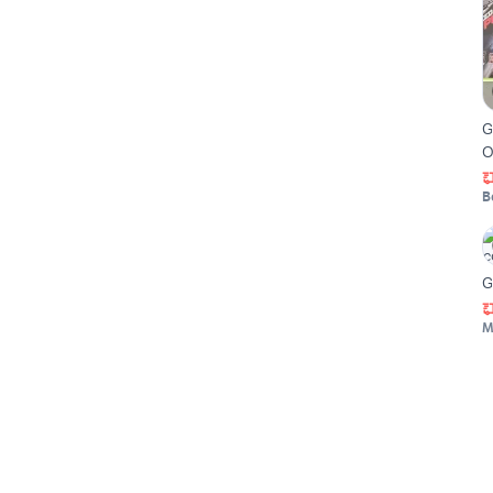
G
O
B
G
M