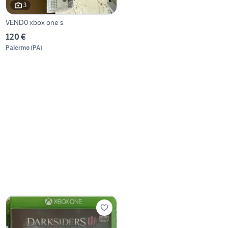
3
VEND0 xbox one s
120 €
Palermo
(
PA
)