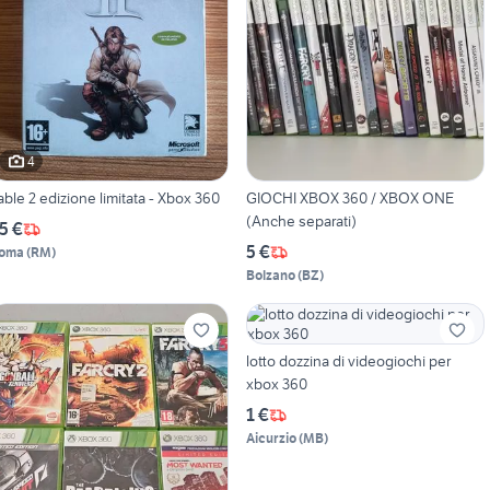
4
able 2 edizione limitata - Xbox 360
GIOCHI XBOX 360 / XBOX ONE
(Anche separati)
5 €
5 €
oma
(
RM
)
Bolzano
(
BZ
)
lotto dozzina di videogiochi per
xbox 360
1 €
Aicurzio
(
MB
)