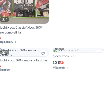
6
iochi Xbox Classic/ Xbox 360/
ne completi ita
elpasso
(
CT
)
4
6
giochi xbox 360
iochi Xbox 360 - ampia collezione
10 €
Milano
(
MI
)
ilano
(
MI
)