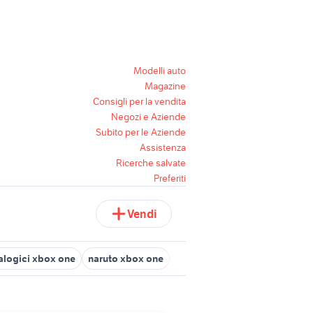
Modelli auto
Magazine
Consigli per la vendita
Negozi e Aziende
Subito per le Aziende
Assistenza
Ricerche salvate
Preferiti
Vendi
alogici xbox one
naruto xbox one
infinity xbox one
pes xbox 