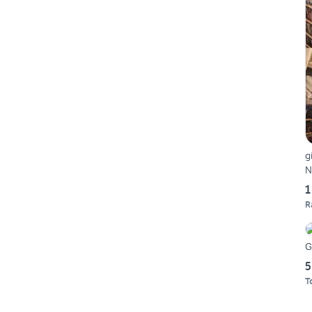
g
N
1
R
G
5
T