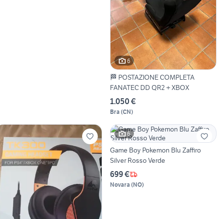
6
🏁 POSTAZIONE COMPLETA
FANATEC DD QR2 + XBOX
1.050 €
Bra
(
CN
)
6
Game Boy Pokemon Blu Zaffiro
Silver Rosso Verde
699 €
Novara
(
NO
)