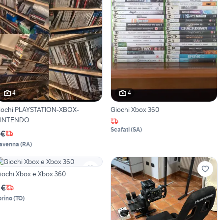
4
4
iochi PLAYSTATION-XBOX-
Giochi Xbox 360
INTENDO
Scafati
(
SA
)
 €
avenna
(
RA
)
iochi Xbox e Xbox 360
 €
orino
(
TO
)