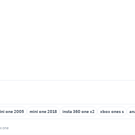
ini one 2005
mini one 2018
insta 360 one x2
xbox ones s
an
ox one