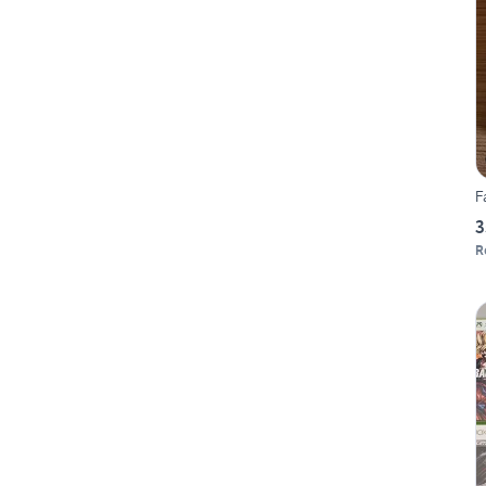
F
3
R