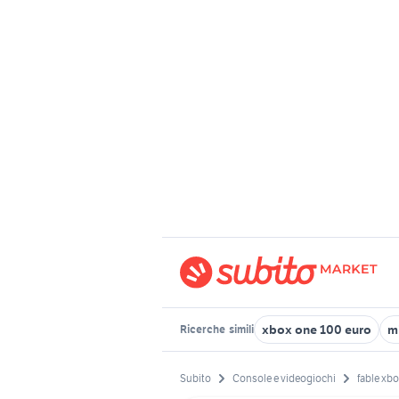
xbox one 100 euro
m
Ricerche
simili
Subito
Console e videogiochi
fable xb