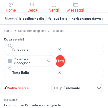
Home
Cerca
Vendi
Messaggi
bloodborne dlc
fallout 3 dlc
horizon zero dawn dlc
Ricerche
Subito
Console e videogiochi
fallout dlc
Cosa cerchi?
Console e
Filtri
Videogiochi
Salva ricerca
Dal più rilevante
11 risultati
Fallout dlc in Console e videogiochi