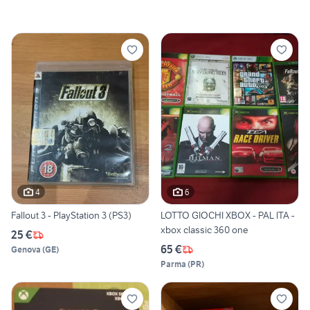
4
6
Fallout 3 - PlayStation 3 (PS3)
LOTTO GIOCHI XBOX - PAL ITA -
xbox classic 360 one
25 €
65 €
Genova
(
GE
)
Parma
(
PR
)