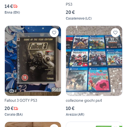
PS3
14 €
20 €
Enna
(
EN
)
Casatenovo
(
LC
)
4
Fallout 3 GOTY PS3
collezione giochi ps4
20 €
10 €
Corato
(
BA
)
Arezzo
(
AR
)