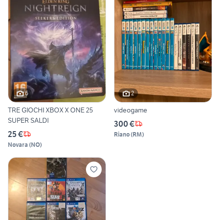
6
2
TRE GIOCHI XBOX X ONE 25
videogame
SUPER SALDI
300 €
25 €
Riano
(
RM
)
Novara
(
NO
)