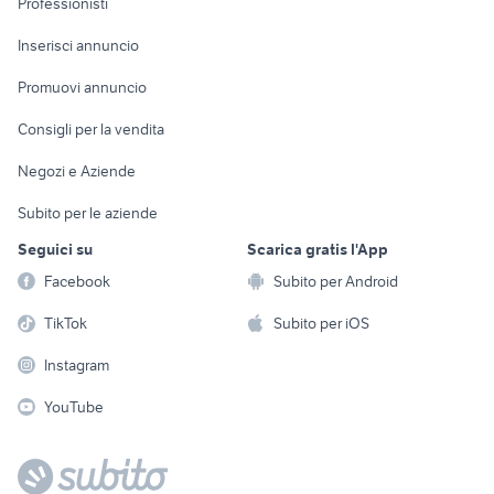
Professionisti
Arredamento e
Console e
Accessori per
Casalinghi
Inserisci annuncio
Videogiochi
animali
Elettrodomestici
Promuovi annuncio
Audio/Video
Musica e Film
Giardino e Fai da te
Consigli per la vendita
Fotografia
Libri e Riviste
Abbigliamento e
Negozi e Aziende
Telefonia
Strumenti Musicali
Accessori
Subito per le aziende
Sports
Tutto per i bambini
Seguici su
Scarica gratis l'App
Biciclette
Facebook
Subito per Android
Collezionismo
TikTok
Subito per iOS
Instagram
YouTube