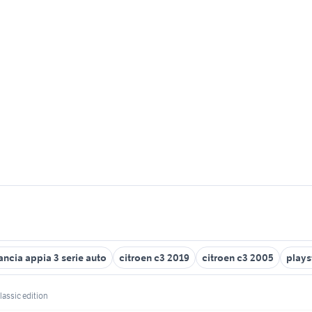
ancia appia 3 serie auto
citroen c3 2019
citroen c3 2005
plays
classic edition