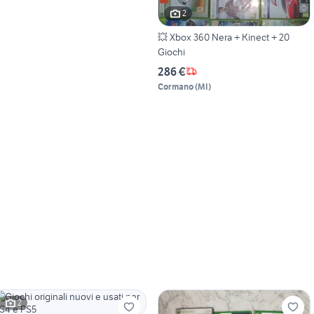
2
💥 Xbox 360 Nera + Kinect + 20
Giochi
286 €
Cormano
(
MI
)
2