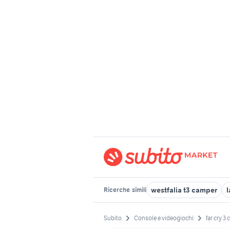
westfalia t3 camper
l
Ricerche
simili
Subito
Console e videogiochi
far cry 3 