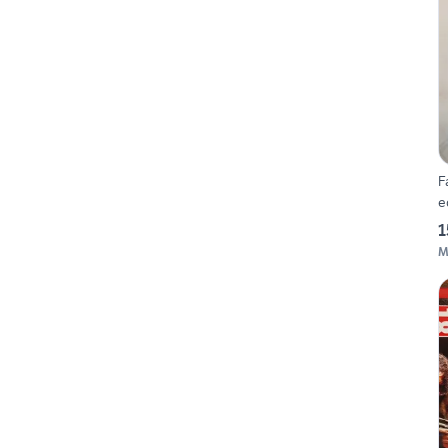
F
e
1
M