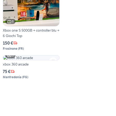
6
Xbox one S 500GB + controller blu +
6 Giochi Top
150 €
Frosinone
(
FR
)
3
xbox 360 arcade
75 €
Manfredonia
(
FG
)