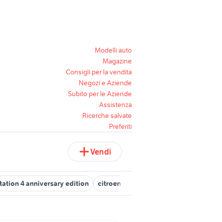
Modelli auto
Magazine
Consigli per la vendita
Negozi e Aziende
Subito per le Aziende
Assistenza
Ricerche salvate
Preferiti
Vendi
tation 4 anniversary edition
citroen c3 1 serie auto
moto guzzi 85