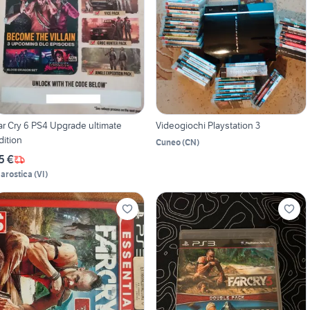
ar Cry 6 PS4 Upgrade ultimate
Videogiochi Playstation 3
dition
Cuneo
(
CN
)
5 €
arostica
(
VI
)