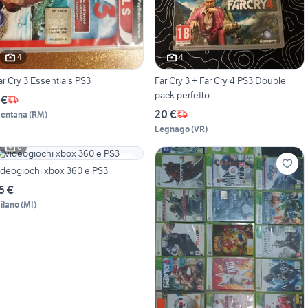
4
4
ar Cry 3 Essentials PS3
Far Cry 3 + Far Cry 4 PS3 Double
pack perfetto
 €
20 €
entana
(
RM
)
Legnago
(
VR
)
6
ideogiochi xbox 360 e PS3
5 €
ilano
(
MI
)