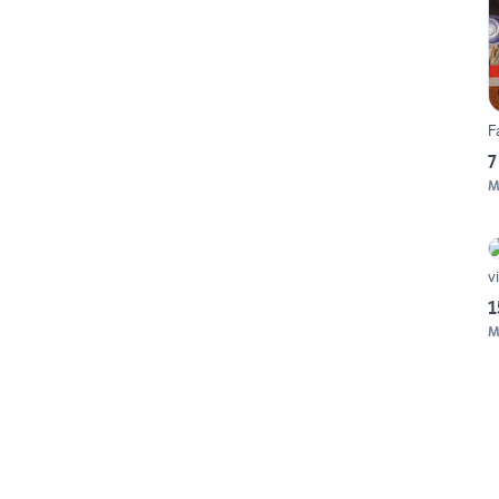
F
7
M
v
1
M