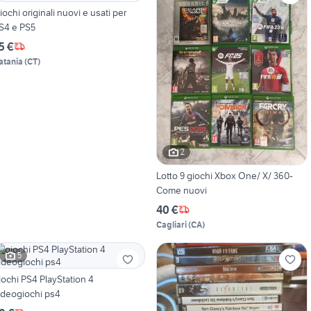
iochi originali nuovi e usati per
S4 e PS5
5 €
atania
(
CT
)
2
Lotto 9 giochi Xbox One/ X/ 360-
Come nuovi
40 €
Cagliari
(
CA
)
5
iochi PS4 PlayStation 4
ideogiochi ps4