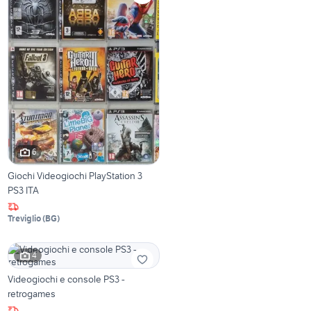
6
Giochi Videogiochi PlayStation 3
PS3 ITA
Treviglio
(
BG
)
4
Videogiochi e console PS3 -
retrogames