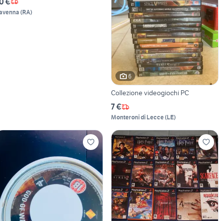
0 €
avenna
(
RA
)
6
Collezione videogiochi PC
7 €
Monteroni di Lecce
(
LE
)