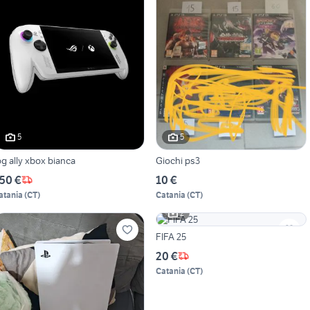
5
5
og ally xbox bianca
Giochi ps3
50 €
10 €
atania
(
CT
)
Catania
(
CT
)
2
FIFA 25
20 €
Catania
(
CT
)