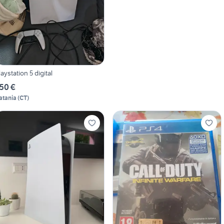
laystation 5 digital
50 €
atania
(
CT
)