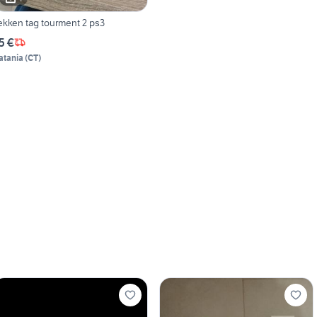
ekken tag tourment 2 ps3
5 €
atania
(
CT
)