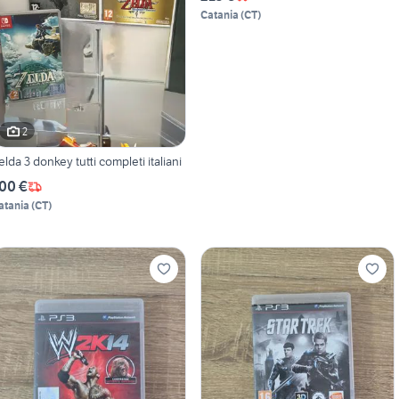
Catania
(
CT
)
2
elda 3 donkey tutti completi italiani
00 €
atania
(
CT
)