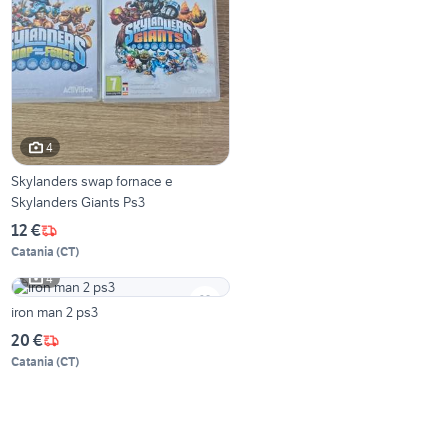
4
Skylanders swap fornace e
Skylanders Giants Ps3
12 €
Catania
(
CT
)
4
iron man 2 ps3
20 €
Catania
(
CT
)