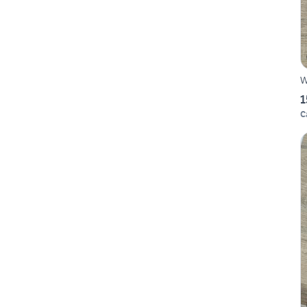
W
1
C