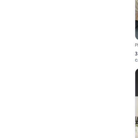
P
3
C