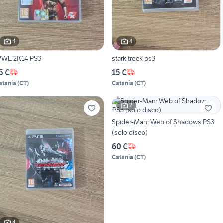
4
4
WE 2K14 PS3
stark treck ps3
5 €
15 €
atania
(
CT
)
Catania
(
CT
)
2
Spider-Man: Web of Shadows PS3
(solo disco)
60 €
Catania
(
CT
)
4