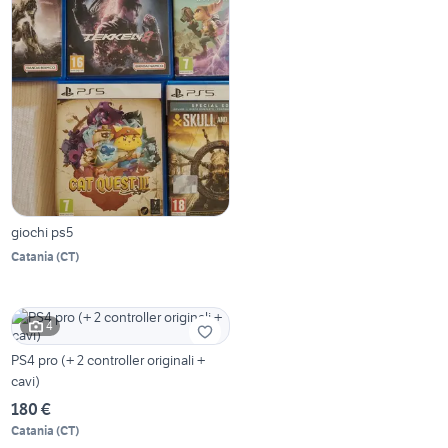
giochi ps5
Catania
(
CT
)
4
PS4 pro (+ 2 controller originali +
cavi)
180 €
Catania
(
CT
)