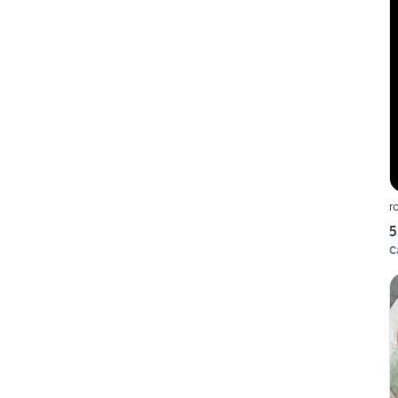
r
5
C