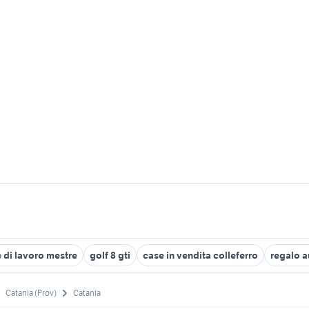
e di lavoro mestre
golf 8 gti
case in vendita colleferro
regalo 
Catania (Prov)
Catania