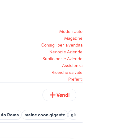
Modelli auto
Magazine
Consigli per la vendita
Negozi e Aziende
Subito per le Aziende
Assistenza
Ricerche salvate
Preferiti
Vendi
auto Roma
maine coon gigante
giardino Belluno provincia
auto