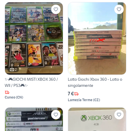
2
✨🎮GIOCHI MISTI XBOX 360 /
Lotto Giochi Xbox 360 - Lotto o
WII / PS3🎮✨
singolarmente
7 €
Cuneo
(
CN
)
Lamezia Terme
(
CZ
)