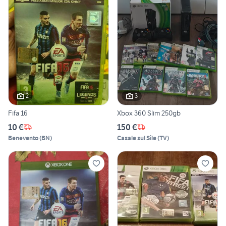
2
3
Fifa 16
Xbox 360 Slim 250gb
10 €
150 €
Benevento
(
BN
)
Casale sul Sile
(
TV
)