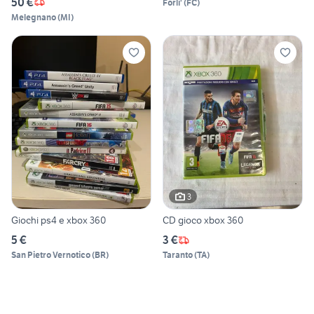
50 €
Forli'
(
FC
)
Melegnano
(
MI
)
3
Giochi ps4 e xbox 360
CD gioco xbox 360
5 €
3 €
San Pietro Vernotico
(
BR
)
Taranto
(
TA
)