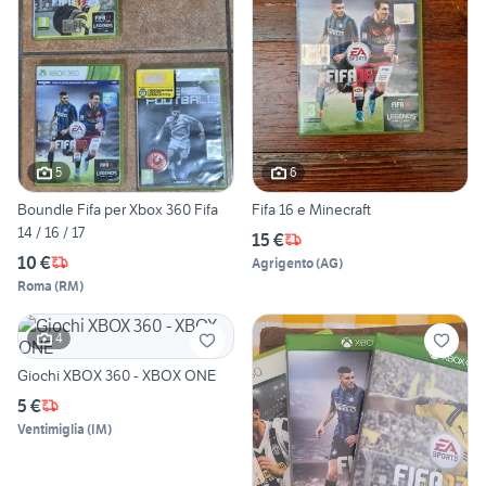
5
6
Boundle Fifa per Xbox 360 Fifa
Fifa 16 e Minecraft
14 / 16 / 17
15 €
10 €
Agrigento
(
AG
)
Roma
(
RM
)
4
Giochi XBOX 360 - XBOX ONE
5 €
Ventimiglia
(
IM
)