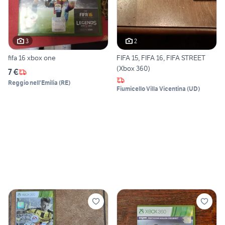
3
2
fifa 16 xbox one
FIFA 15, FIFA 16, FIFA STREET
(Xbox 360)
7 €
Reggio nell'Emilia
(
RE
)
Fiumicello Villa Vicentina
(
UD
)