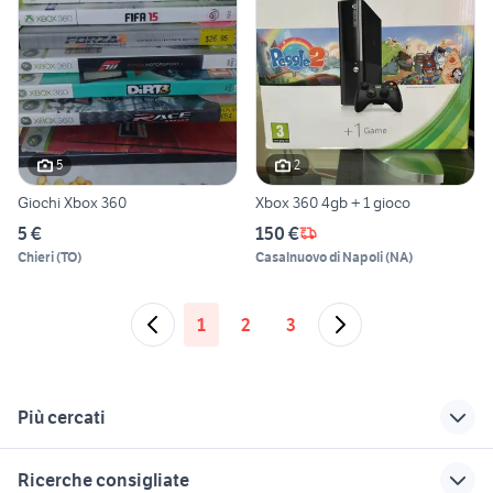
5
2
Giochi Xbox 360
Xbox 360 4gb + 1 gioco
5 €
150 €
Chieri
(
TO
)
Casalnuovo di Napoli
(
NA
)
1
2
3
Più cercati
Correlati
Richerche simili
Suggerimenti
Ricerche consigliate