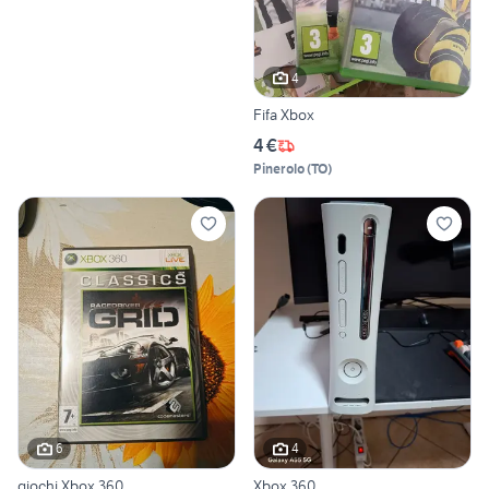
4
Fifa Xbox
4 €
Pinerolo
(
TO
)
6
4
giochi Xbox 360
Xbox 360