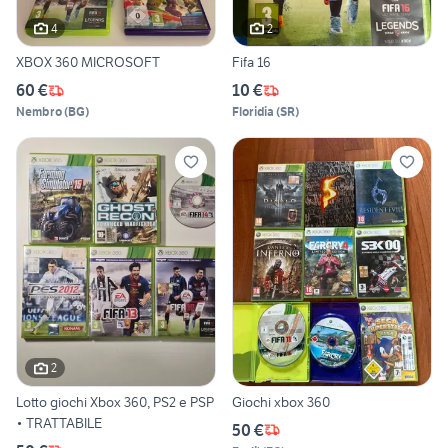
4
2
XBOX 360 MICROSOFT
Fifa 16
60 €
10 €
Nembro
(
BG
)
Floridia
(
SR
)
2
Lotto giochi Xbox 360, PS2 e PSP
Giochi xbox 360
• TRATTABILE
50 €