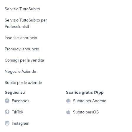
Servizio TuttoSubito
elettronica
per la casa e la
sports e hobby
Servizio TuttoSubito per
persona
Informatica
Animali
Professionisti
Arredamento e
Console e
Accessori per
Casalinghi
Inserisci annuncio
Videogiochi
animali
Elettrodomestici
Promuovi annuncio
Audio/Video
Musica e Film
Giardino e Fai da te
Consigli per la vendita
Fotografia
Libri e Riviste
Abbigliamento e
Negozi e Aziende
Telefonia
Strumenti Musicali
Accessori
Subito per le aziende
Sports
Tutto per i bambini
Seguici su
Scarica gratis l'App
Biciclette
Facebook
Subito per Android
Collezionismo
TikTok
Subito per iOS
Instagram