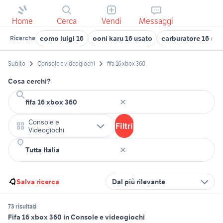
Home
Cerca
Vendi
Messaggi
como luigi 16
ooni karu 16 usato
carburatore 16 dell
Ricerche
Subito
Console e videogiochi
fifa 16 xbox 360
Cosa cerchi?
Console e
Filtri
Videogiochi
Salva ricerca
Dal più rilevante
73 risultati
Fifa 16 xbox 360 in Console e videogiochi