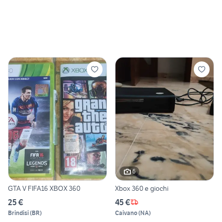
6
GTA V FIFA16 XBOX 360
Xbox 360 e giochi
25 €
45 €
Brindisi
(
BR
)
Caivano
(
NA
)