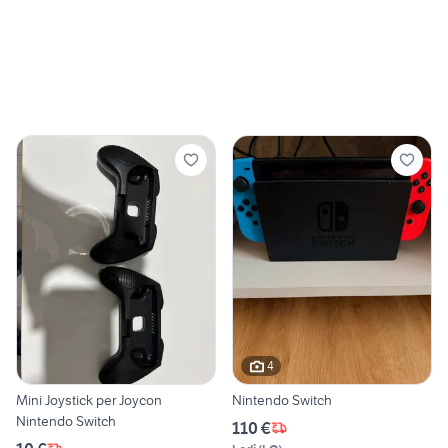
4
Mini Joystick per Joycon
Nintendo Switch
Nintendo Switch
110 €