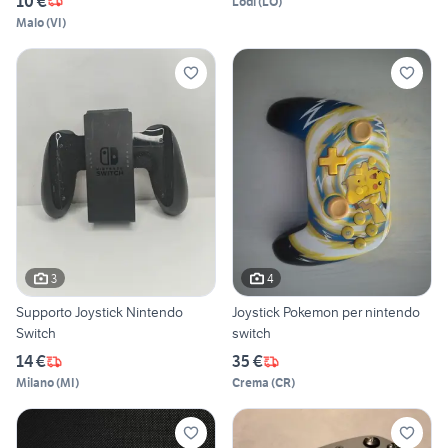
10 €
Lodi
(
LO
)
Malo
(
VI
)
3
4
Supporto Joystick Nintendo
Joystick Pokemon per nintendo
Switch
switch
14 €
35 €
Milano
(
MI
)
Crema
(
CR
)