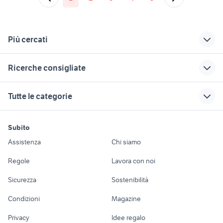
Più cercati
Correlati
Richerche simili
Suggerimenti
Ricerche consigliate
nintendo switch
guitar hero ps5
retro gaming
internet
lego avengers xbox 360
super mario xbox one
videogiochi Lecce
mercatino usato
Tutte le categorie
pokeball nintendo
provincia
videogiochi
xbox 4gb
godzilla ps2
switch
playstation 4
regalo playstation
mortal kombat xl xbox one
giochi corse xbox one
motori
immobili
lavoro e servizi
codici nintendo
anniversary edition
silent hill ps4
Subito
tomb raider legend psp
the last hope
switch
Auto
Appartamenti
Offerte di lavoro
xbox one 100 euro
videogiochi Sassari
Assistenza
Chi siamo
juiced 2 ps3
samsung 24
gamepad nintendo
cavalieri zodiaco
sprint videogiochi
Accessori Auto
Camere/Posti letto
Servizi
switch
honor magic
mixer dj usati
giochi videogiochi
Regole
Lavora con noi
videogiochi
Moto e Scooter
Ville singole e a
Candidati in cerca di
pes 6 ps2
minolta srt 303
samsung italia roma
Sicurezza
Sostenibilità
Squinzano
schiera
lavoro
crash play 4
xbox legnano
comprar playstation 3
Accessori Moto
mario kart 8 deluxe
Condizioni
Magazine
Terreni e rustici
Attrezzature di
joycon
fear effect ps1
usato
Nautica
lavoro
giochi famosi playstation 1
batteria psp videogiochi
Privacy
Idee regalo
videogiochi Viterbo
Garage e box