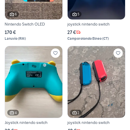
6
5
Nintendo Switch OLED
joystick nintendo switch
170 €
27 €
Lanuvio
(
RM
)
Camporotondo Etneo
(
CT
)
4
2
Joystick nintendo switch
joystick nintendo switch