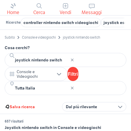
Home
Cerca
Vendi
Messaggi
controller nintendo switch videogiochi
joystick esca
Ricerche
Subito
Console e videogiochi
joystick nintendo switch
Cosa cerchi?
Console e
Filtri
Videogiochi
Salva ricerca
Dal più rilevante
657 risultati
Joystick nintendo switch in Console e videogiochi