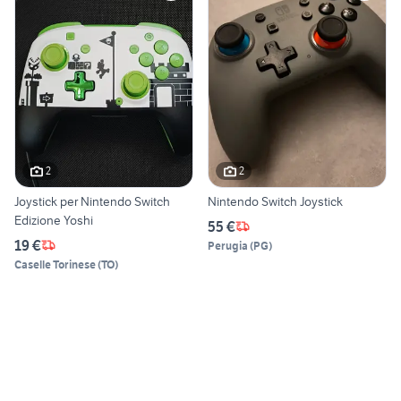
2
2
Joystick per Nintendo Switch
Nintendo Switch Joystick
Edizione Yoshi
55 €
19 €
Perugia
(
PG
)
Caselle Torinese
(
TO
)