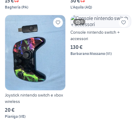
15 €
30 €
Bagheria
(
PA
)
L'Aquila
(
AQ
)
5
Console nintendo switch +
accessori
130 €
Barbarano Mossano
(
VI
)
Joystick nintendo switch e xbox
wireless
20 €
Pianiga
(
VE
)