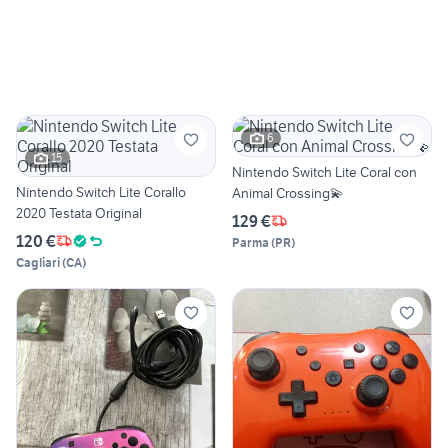
6
15
Nintendo Switch Lite Coral con
Nintendo Switch Lite Corallo
Animal Crossing💫
2020 Testata Original
129 €
120 €
Parma
(
PR
)
Cagliari
(
CA
)