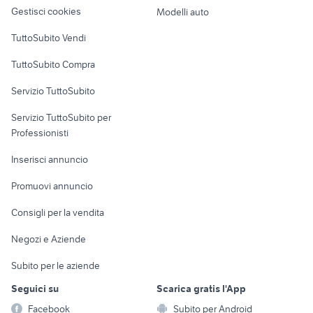
altro
Gestisci cookies
Modelli auto
Case vacanza
TuttoSubito Vendi
Uffici e Locali
TuttoSubito Compra
commerciali
Servizio TuttoSubito
elettronica
per la casa e la
sports e hobby
Servizio TuttoSubito per
persona
Informatica
Animali
Professionisti
Arredamento e
Console e
Accessori per
Casalinghi
Inserisci annuncio
Videogiochi
animali
Elettrodomestici
Promuovi annuncio
Audio/Video
Musica e Film
Giardino e Fai da te
Consigli per la vendita
Fotografia
Libri e Riviste
Abbigliamento e
Negozi e Aziende
Telefonia
Strumenti Musicali
Accessori
Subito per le aziende
Sports
Tutto per i bambini
Seguici su
Scarica gratis l'App
Biciclette
Facebook
Subito per Android