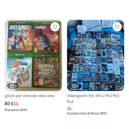
3
6
giochi per console xbox one
Videogiochi Wii, Wii U Ps2 Ps3
Ps4
80 €
Mantova
(
MN
)
Casalecchio di Reno
(
BO
)