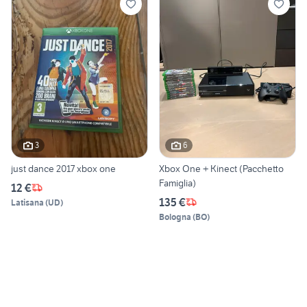
3
6
just dance 2017 xbox one
Xbox One + Kinect (Pacchetto
Famiglia)
12 €
135 €
Latisana
(
UD
)
Bologna
(
BO
)