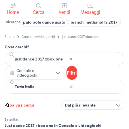
Home
Cerca
Vendi
Messaggi
palo pole dance usato
bianchi methanol fs 2017
for
Ricerche
Subito
Console e videogiochi
just dance 2017 xbox one
Cosa cerchi?
Console e
Filtri
Videogiochi
Salva ricerca
Dal più rilevante
8 risultati
Just dance 2017 xbox one in Console e videogiochi