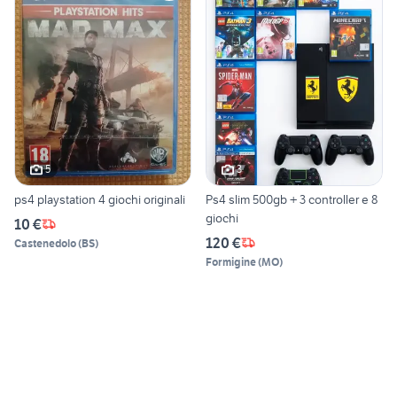
5
3
ps4 playstation 4 giochi originali
Ps4 slim 500gb + 3 controller e 8
giochi
10 €
120 €
Castenedolo
(
BS
)
Formigine
(
MO
)