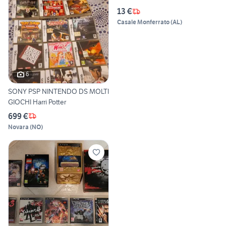
13 €
Casale Monferrato
(
AL
)
6
SONY PSP NINTENDO DS MOLTI
GIOCHI Harri Potter
699 €
Novara
(
NO
)