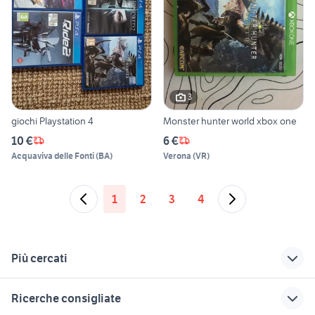
3
giochi Playstation 4
Monster hunter world xbox one
10 €
6 €
Acquaviva delle Fonti
(
BA
)
Verona
(
VR
)
1
2
3
4
Più cercati
Correlati
Richerche simili
Suggerimenti
Ricerche consigliate
wonder boy in
controller nintendo
regalo playstation