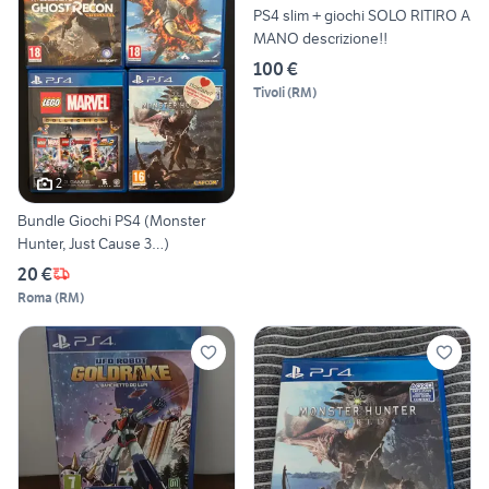
PS4 slim + giochi SOLO RITIRO A
MANO descrizione!!
100 €
Tivoli
(
RM
)
2
Bundle Giochi PS4 (Monster
Hunter, Just Cause 3…)
20 €
Roma
(
RM
)