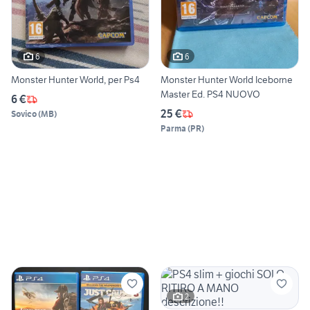
6
6
Monster Hunter World, per Ps4
Monster Hunter World Iceborne
Master Ed. PS4 NUOVO
6 €
25 €
Sovico
(
MB
)
Parma
(
PR
)
2