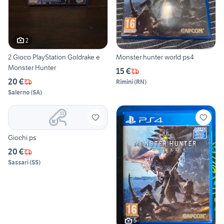
2
2 Gioco PlayStation Goldrake e
Monster hunter world ps4
Monster Hunter
15 €
20 €
Rimini
(
RN
)
Salerno
(
SA
)
Giochi ps
20 €
Sassari
(
SS
)
5