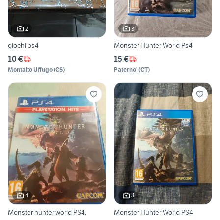
2
3
giochi ps4
Monster Hunter World Ps4
10 €
15 €
Montalto Uffugo
(
CS
)
Paterno'
(
CT
)
4
3
Monster hunter world PS4.
Monster Hunter World PS4