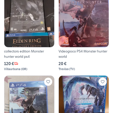
collectors edition Monster
Videogioco PS4 Monster hunter
hunter world ps4
world
120 €
20 €
Villaurbana
(
OR
)
Treviso
(
TV
)