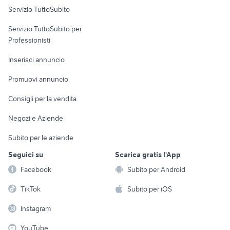
Servizio TuttoSubito
elettronica
per la casa e la
sports e hobby
Servizio TuttoSubito per
persona
Informatica
Animali
Professionisti
Arredamento e
Console e
Accessori per
Casalinghi
Inserisci annuncio
Videogiochi
animali
Elettrodomestici
Promuovi annuncio
Audio/Video
Musica e Film
Giardino e Fai da te
Consigli per la vendita
Fotografia
Libri e Riviste
Abbigliamento e
Negozi e Aziende
Telefonia
Strumenti Musicali
Accessori
Subito per le aziende
Sports
Tutto per i bambini
Seguici su
Scarica gratis l'App
Biciclette
Facebook
Subito per Android
Collezionismo
TikTok
Subito per iOS
Instagram
YouTube