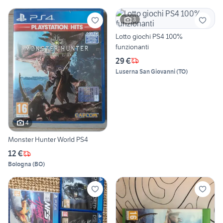
3
Lotto giochi PS4 100%
funzionanti
29 €
Luserna San Giovanni
(
TO
)
4
Monster Hunter World PS4
12 €
Bologna
(
BO
)