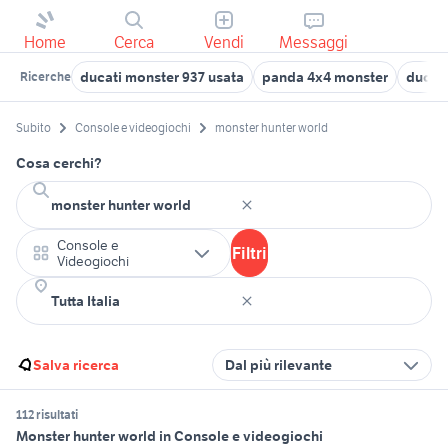
Home
Cerca
Vendi
Messaggi
ducati monster 937 usata
panda 4x4 monster
ducat
Ricerche
Subito
Console e videogiochi
monster hunter world
Cosa cerchi?
Console e
Filtri
Videogiochi
Salva ricerca
Dal più rilevante
112 risultati
Monster hunter world in Console e videogiochi