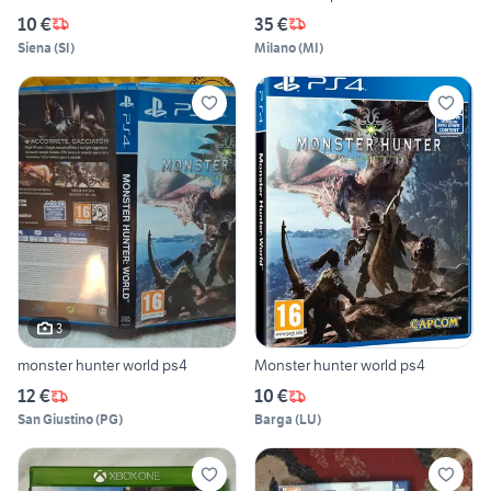
10 €
35 €
Siena
(
SI
)
Milano
(
MI
)
3
monster hunter world ps4
Monster hunter world ps4
12 €
10 €
San Giustino
(
PG
)
Barga
(
LU
)