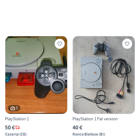
5
PlayStation 1
PlayStation 1 Fat version
50 €
40 €
Caserta
(
CE
)
Ronco Biellese
(
BI
)