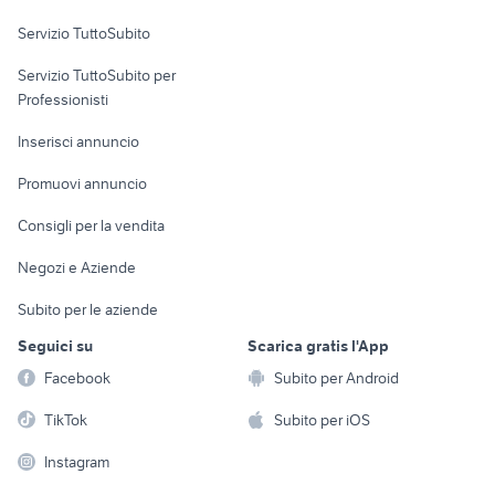
Servizio TuttoSubito
elettronica
per la casa e la
sports e hobby
Servizio TuttoSubito per
persona
Informatica
Animali
Professionisti
Arredamento e
Console e
Accessori per
Casalinghi
Inserisci annuncio
Videogiochi
animali
Elettrodomestici
Promuovi annuncio
Audio/Video
Musica e Film
Giardino e Fai da te
Consigli per la vendita
Fotografia
Libri e Riviste
Abbigliamento e
Negozi e Aziende
Telefonia
Strumenti Musicali
Accessori
Subito per le aziende
Sports
Tutto per i bambini
Seguici su
Scarica gratis l'App
Biciclette
Facebook
Subito per Android
Collezionismo
TikTok
Subito per iOS
Instagram