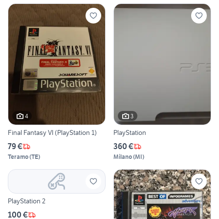
4
3
Final Fantasy VI (PlayStation 1)
PlayStation
79 €
360 €
Teramo
(
TE
)
Milano
(
MI
)
PlayStation 2
100 €