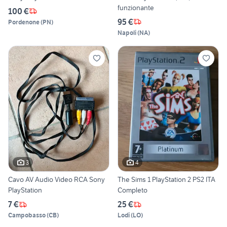
funzionante
100 €
95 €
Pordenone
(
PN
)
Napoli
(
NA
)
3
4
Cavo AV Audio Video RCA Sony
The Sims 1 PlayStation 2 PS2 ITA
PlayStation
Completo
7 €
25 €
Campobasso
(
CB
)
Lodi
(
LO
)