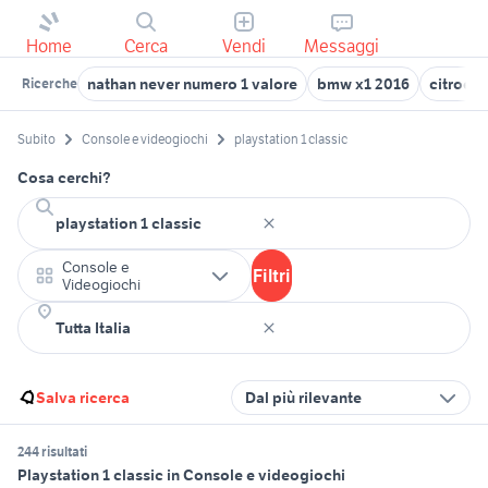
Home
Cerca
Vendi
Messaggi
nathan never numero 1 valore
bmw x1 2016
citroen
Ricerche
Subito
Console e videogiochi
playstation 1 classic
Cosa cerchi?
Console e
Filtri
Videogiochi
Salva ricerca
Dal più rilevante
244 risultati
Playstation 1 classic in Console e videogiochi