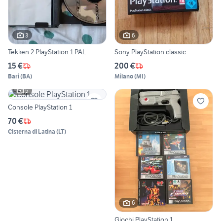
3
6
Tekken 2 PlayStation 1 PAL
Sony PlayStation classic
15 €
200 €
Bari
(
BA
)
Milano
(
MI
)
5
Console PlayStation 1
70 €
Cisterna di Latina
(
LT
)
6
Giochi PlayStation 1