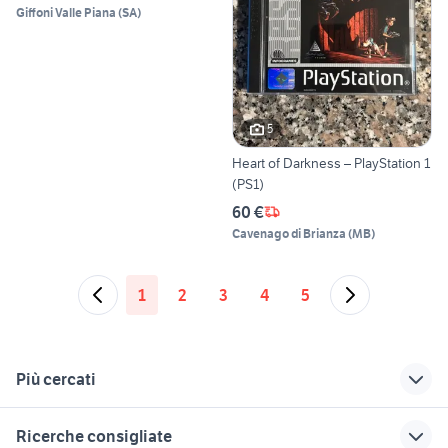
Giffoni Valle Piana
(
SA
)
5
Heart of Darkness – PlayStation 1
(PS1)
60 €
Cavenago di Brianza
(
MB
)
1
2
3
4
5
Più cercati
Correlati
Richerche simili
Suggerimenti
Ricerche consigliate