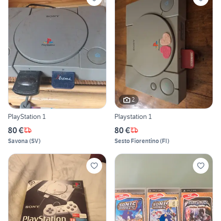
2
PlayStation 1
Playstation 1
80 €
80 €
Savona
(
SV
)
Sesto Fiorentino
(
FI
)