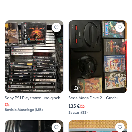
5
Sony PS1 Playstation uno giochi
Sega Mega Drive 2 + Giochi
135 €
Bovisio-Masciago
(
MB
)
Sassari
(
SS
)