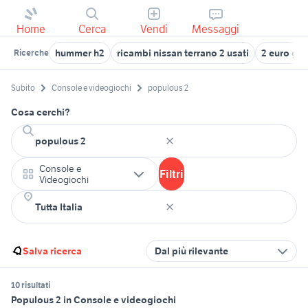
Home
Cerca
Vendi
Messaggi
hummer h2
ricambi nissan terrano 2 usati
2 euro gr
Ricerche
Subito
Console e videogiochi
populous 2
Cosa cerchi?
Console e
Filtri
Videogiochi
Salva ricerca
Dal più rilevante
10 risultati
Populous 2 in Console e videogiochi