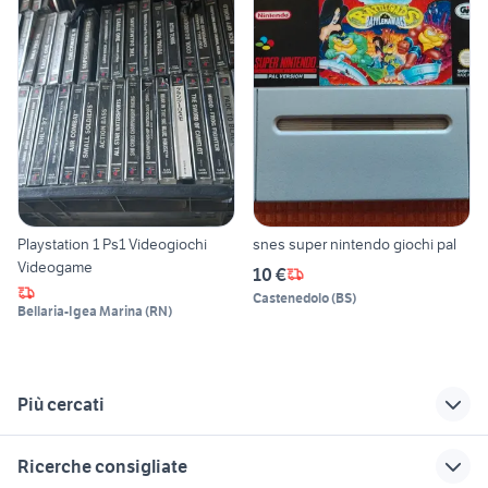
Playstation 1 Ps1 Videogiochi
snes super nintendo giochi pal
Videogame
10 €
Castenedolo
(
BS
)
Bellaria-Igea Marina
(
RN
)
Più cercati
Correlati
Richerche simili
Suggerimenti
Ricerche consigliate
kawasaki z2 750 rs
sacred 2
mouse ps2