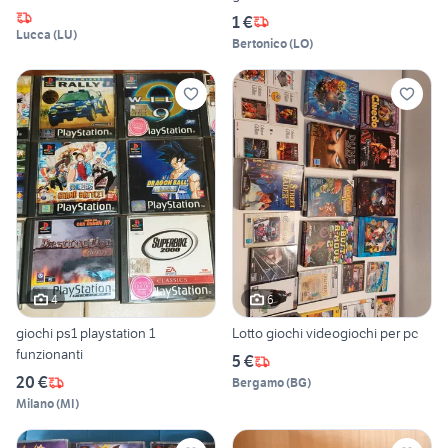
1 €
Lucca
(
LU
)
Bertonico
(
LO
)
4
6
giochi ps1 playstation 1
Lotto giochi videogiochi per pc
funzionanti
5 €
20 €
Bergamo
(
BG
)
Milano
(
MI
)