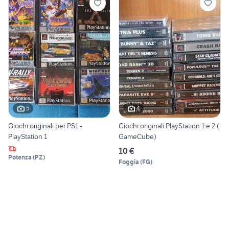
5
4
Giochi originali per PS1 -
Giochi originali PlayStation 1 e 2 (
PlayStation 1
GameCube)
10 €
Potenza
(
PZ
)
Foggia
(
FG
)