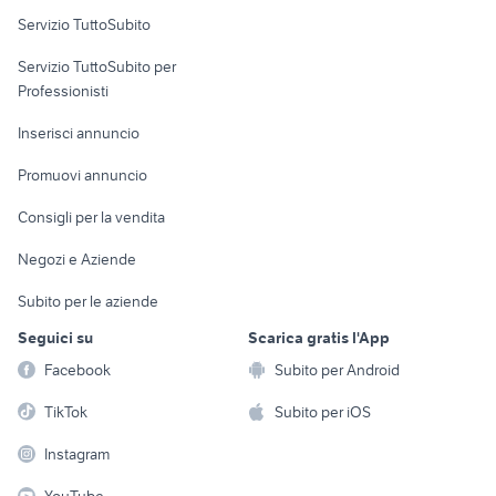
Servizio TuttoSubito
elettronica
per la casa e la
sports e hobby
Servizio TuttoSubito per
persona
Informatica
Animali
Professionisti
Arredamento e
Console e
Accessori per
Casalinghi
Inserisci annuncio
Videogiochi
animali
Elettrodomestici
Promuovi annuncio
Audio/Video
Musica e Film
Giardino e Fai da te
Consigli per la vendita
Fotografia
Libri e Riviste
Abbigliamento e
Negozi e Aziende
Telefonia
Strumenti Musicali
Accessori
Subito per le aziende
Sports
Tutto per i bambini
Seguici su
Scarica gratis l'App
Biciclette
Facebook
Subito per Android
Collezionismo
TikTok
Subito per iOS
Instagram
YouTube