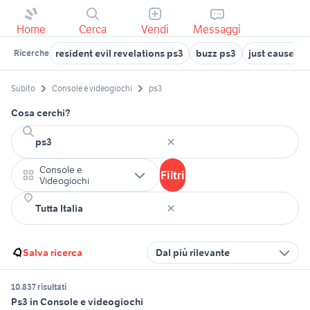
Home
Cerca
Vendi
Messaggi
resident evil revelations ps3
buzz ps3
just cause 2 
Ricerche
Subito
Console e videogiochi
ps3
Cosa cerchi?
Console e
Filtri
Videogiochi
Salva ricerca
Dal più rilevante
10.837 risultati
Ps3 in Console e videogiochi