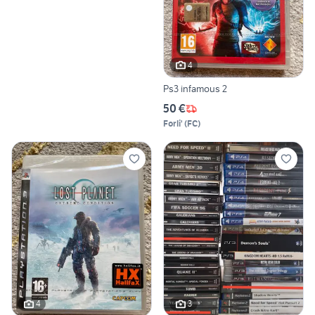
4
Ps3 infamous 2
50 €
Forli'
(
FC
)
4
3