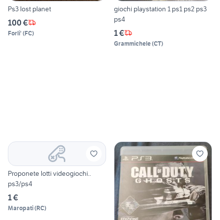
Ps3 lost planet
giochi playstation 1 ps1 ps2 ps3
ps4
100 €
1 €
Forli'
(
FC
)
Grammichele
(
CT
)
Proponete lotti videogiochi..
ps3/ps4
1 €
Maropati
(
RC
)