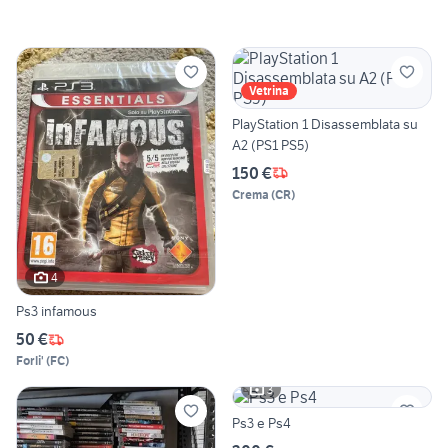
Vetrina
PlayStation 1 Disassemblata su
A2 (PS1 PS5)
150 €
Crema
(
CR
)
4
Ps3 infamous
50 €
Forli'
(
FC
)
3
Ps3 e Ps4