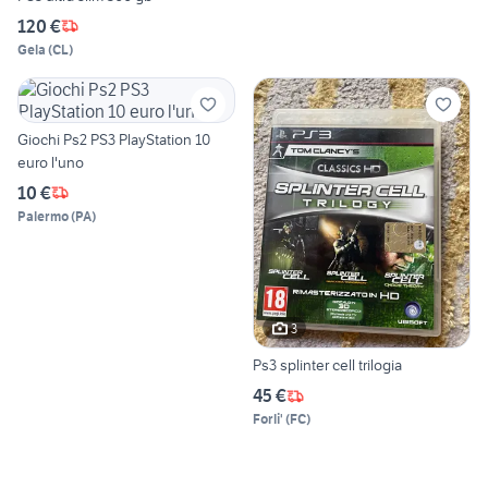
120 €
Gela
(
CL
)
Giochi Ps2 PS3 PlayStation 10
euro l'uno
10 €
Palermo
(
PA
)
3
Ps3 splinter cell trilogia
45 €
Forli'
(
FC
)