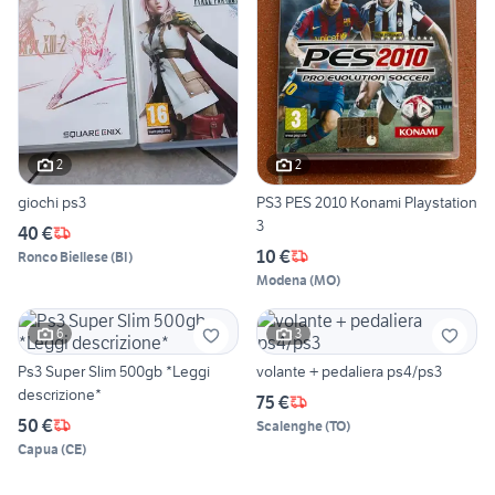
2
2
giochi ps3
PS3 PES 2010 Konami Playstation
3
40 €
10 €
Ronco Biellese
(
BI
)
Modena
(
MO
)
6
3
Ps3 Super Slim 500gb *Leggi
volante + pedaliera ps4/ps3
descrizione*
75 €
50 €
Scalenghe
(
TO
)
Capua
(
CE
)