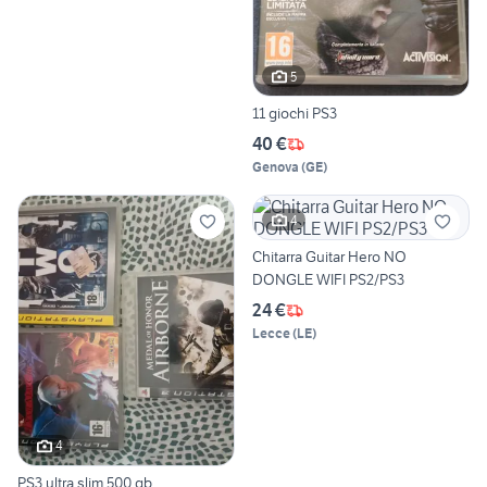
5
11 giochi PS3
40 €
Genova
(
GE
)
4
Chitarra Guitar Hero NO
DONGLE WIFI PS2/PS3
24 €
Lecce
(
LE
)
4
PS3 ultra slim 500 gb