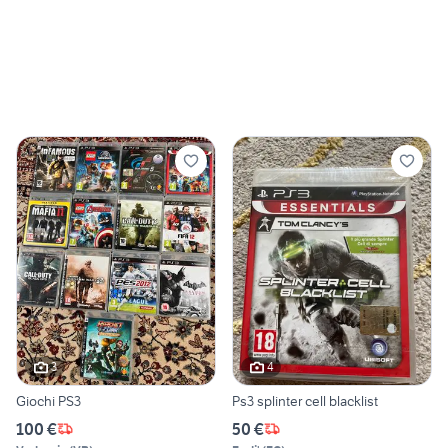
3
4
Giochi PS3
Ps3 splinter cell blacklist
100 €
50 €