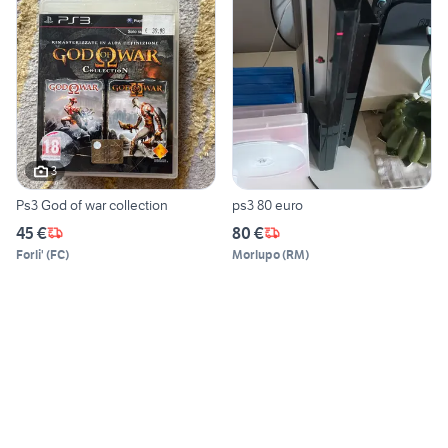
3
Ps3 God of war collection
ps3 80 euro
45 €
80 €
Forli'
(
FC
)
Morlupo
(
RM
)