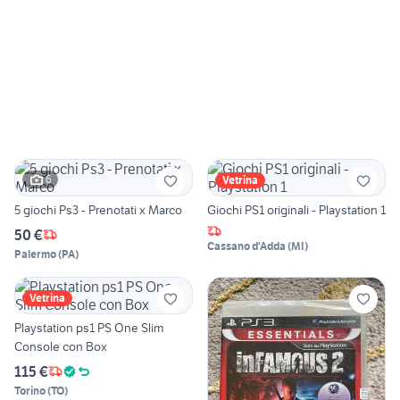
6
Vetrina
5 giochi Ps3 - Prenotati x Marco
Giochi PS1 originali - Playstation 1
50 €
Cassano d'Adda
(
MI
)
Palermo
(
PA
)
Vetrina
Playstation ps1 PS One Slim
Console con Box
115 €
Torino
(
TO
)