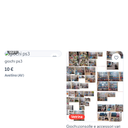
5
giochi ps3
10 €
Avellino
(
AV
)
Vetrina
Giochi,consolle e accessori vari