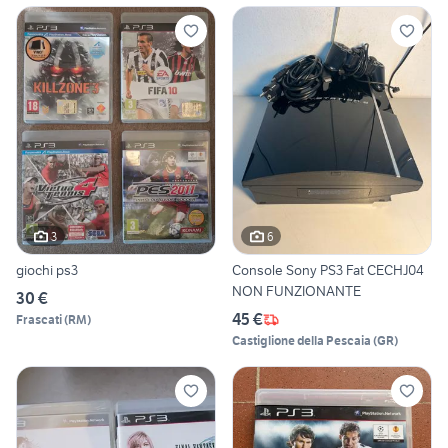
3
6
giochi ps3
Console Sony PS3 Fat CECHJ04
NON FUNZIONANTE
30 €
45 €
Frascati
(
RM
)
Castiglione della Pescaia
(
GR
)