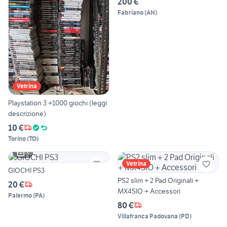
200 €
Fabriano
(
AN
)
Vetrina
Playstation 3 +1000 giochi (leggi
descrizione)
10 €
Torino
(
TO
)
3
Vetrina
GIOCHI PS3
PS2 slim + 2 Pad Originali +
20 €
MX4SIO + Accessori
Palermo
(
PA
)
80 €
Villafranca Padovana
(
PD
)