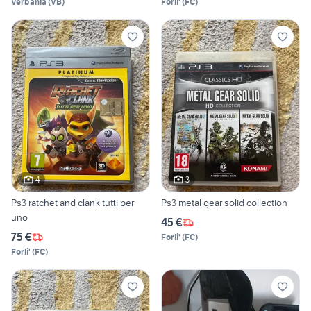
Verbania
(
VB
)
Forli'
(
FC
)
4
3
Ps3 ratchet and clank tutti per
Ps3 metal gear solid collection
uno
45 €
75 €
Forli'
(
FC
)
Forli'
(
FC
)