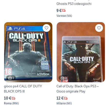
Ghosts PS3 videogiochi
9 €
Varese
(
VA
)
3
3
gioco ps4 CALL OF DUTY
Call of Duty: Black Ops PS3 –
BLACK OPS III
Gioco originale Play
10 €
12 €
Roma
(
RM
)
Milano
(
MI
)