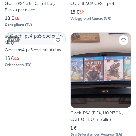
Giochi PS4 e 5 - Call of Duty.
COD BLACK OPS III ps4
Prezzo per gioco.
15 €
10 €
Valeggio sul Mincio
(
VR
)
Conegliano
(
TV
)
3
Giochi ps4-ps5 cod call of duty
15 €
Orbassano
(
TO
)
Giochi PS4 (FIFA, HORIZON,
CALL OF DUTY e altri)
1 €
San Sebastiano al Vesuvio
(
NA
)