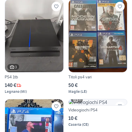
3
PS4 1tb
Titoli ps4 vari
140 €
50 €
Legnano
(
MI
)
Maglie
(
LE
)
3
Videogiochi PS4
10 €
Caserta
(
CE
)