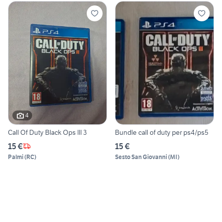
4
Call Of Duty Black Ops lll 3
Bundle call of duty per ps4/ps5
15 €
15 €
Palmi
(
RC
)
Sesto San Giovanni
(
MI
)