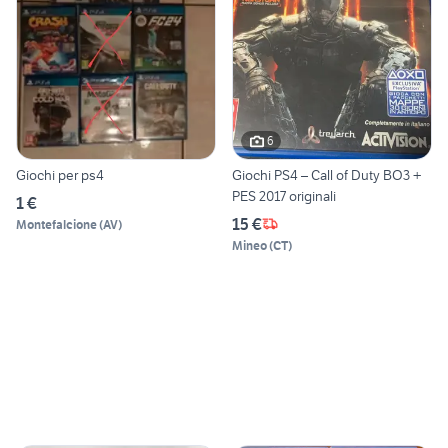
6
Giochi per ps4
Giochi PS4 – Call of Duty BO3 +
PES 2017 originali
1 €
15 €
Montefalcione
(
AV
)
Mineo
(
CT
)