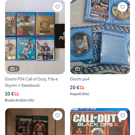
3
2
Giochi PS4 Call of Duty, Fifa e
Giochi ps4
Skyrim + Steelbook
20 €
10 €
Napoli
(
NA
)
Busto Arsizio
(
VA
)