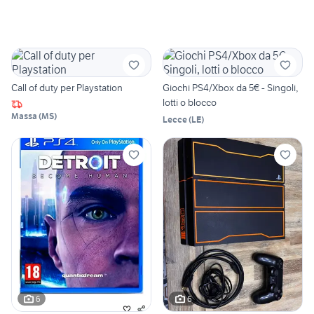
Call of duty per Playstation
Giochi PS4/Xbox da 5€ - Singoli,
lotti o blocco
Massa
(
MS
)
Lecce
(
LE
)
6
6