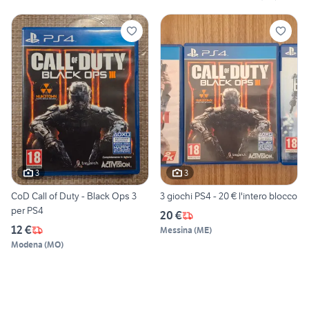
3
3
CoD Call of Duty - Black Ops 3
3 giochi PS4 - 20 € l'intero blocco
per PS4
20 €
12 €
Messina
(
ME
)
Modena
(
MO
)