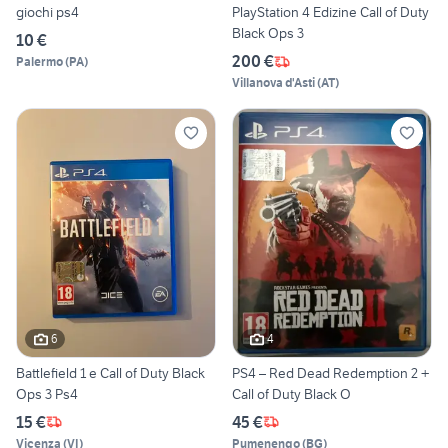
giochi ps4
PlayStation 4 Edizine Call of Duty
Black Ops 3
10 €
200 €
Palermo
(
PA
)
Villanova d'Asti
(
AT
)
6
4
Battlefield 1 e Call of Duty Black
PS4 – Red Dead Redemption 2 +
Ops 3 Ps4
Call of Duty Black O
15 €
45 €
Vicenza
(
VI
)
Pumenengo
(
BG
)