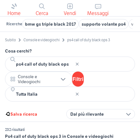
Home
Cerca
Vendi
Messaggi
bmw gs triple black 2017
supporto volante ps4
valu
Ricerche
Subito
Console e videogiochi
ps4 call of duty black ops 3
Cosa cerchi?
Console e
Filtri
Videogiochi
Salva ricerca
Dal più rilevante
232 risultati
Ps4 call of duty black ops 3 in Console e videogiochi