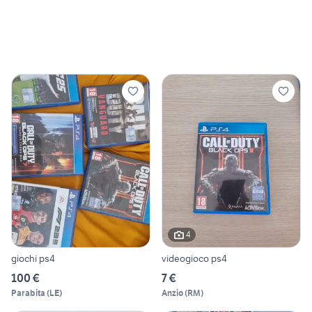
4
giochi ps4
videogioco ps4
100 €
7 €
Parabita
(
LE
)
Anzio
(
RM
)