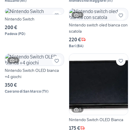
Rozzano
(
MI
)
Montecchio Maggiore
(
VI
)
6
Nintendo Switch
Nintendo switch oled bianca con
200 €
scatola
Padova
(
PD
)
220 €
Bari
(
BA
)
4
Nintendo Switch OLED bianca
+4 giochi
350 €
Caerano di San Marco
(
TV
)
5
Nintendo Switch OLED Bianca
175 €