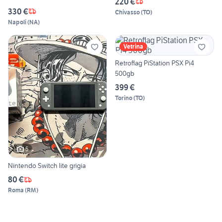
220 €
330 €
Chivasso
(
TO
)
Napoli
(
NA
)
Vetrina
Retroflag PiStation PSX Pi4
500gb
399 €
Torino
(
TO
)
5
Nintendo Switch lite grigia
80 €
Roma
(
RM
)