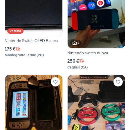
Vetrina
Nintendo Switch OLED Bianca
4
175 €
Nintendo switch nuova
Montegrotto Terme
(
PD
)
250 €
Cagliari
(
CA
)