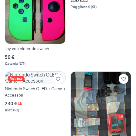
250 €
Poggibonsi
(
SI
)
Joy con nintendo switch
50 €
Catania
(
CT
)
Vetrina
Nintendo Switch OLED + Game +
Accessori
230 €
Rieti
(
RI
)