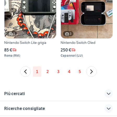
5
3
Nintendo Switch Lite grigia
Nintendo Switch Oled
85 €
250 €
Roma
(
RM
)
Capannori
(
LU
)
1
2
3
4
5
Più cercati
Correlati
Richerche simili
Suggerimenti
Ricerche consigliate
ctr nintendo switch
console usate
game boy advance