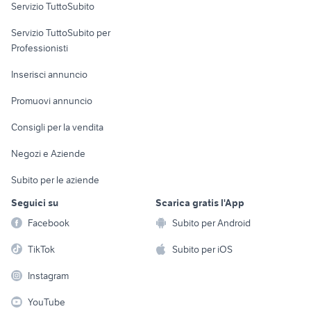
Servizio TuttoSubito
elettronica
per la casa e la
sports e hobby
Servizio TuttoSubito per
persona
Informatica
Animali
Professionisti
Arredamento e
Console e
Accessori per
Casalinghi
Inserisci annuncio
Videogiochi
animali
Elettrodomestici
Promuovi annuncio
Audio/Video
Musica e Film
Giardino e Fai da te
Consigli per la vendita
Fotografia
Libri e Riviste
Abbigliamento e
Negozi e Aziende
Telefonia
Strumenti Musicali
Accessori
Subito per le aziende
Sports
Tutto per i bambini
Seguici su
Scarica gratis l'App
Biciclette
Facebook
Subito per Android
Collezionismo
TikTok
Subito per iOS
Instagram
YouTube