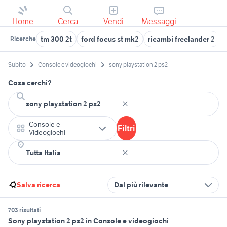
Home
Cerca
Vendi
Messaggi
tm 300 2t
ford focus st mk2
ricambi freelander 2
Ricerche
Subito
Console e videogiochi
sony playstation 2 ps2
Cosa cerchi?
Console e
Filtri
Videogiochi
Salva ricerca
Dal più rilevante
703 risultati
Sony playstation 2 ps2 in Console e videogiochi