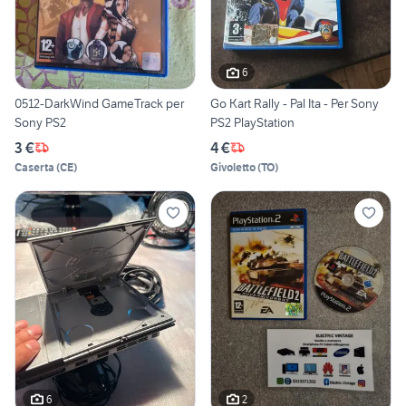
6
0512-DarkWind GameTrack per
Go Kart Rally - Pal Ita - Per Sony
Sony PS2
PS2 PlayStation
3 €
4 €
Caserta
(
CE
)
Givoletto
(
TO
)
6
2