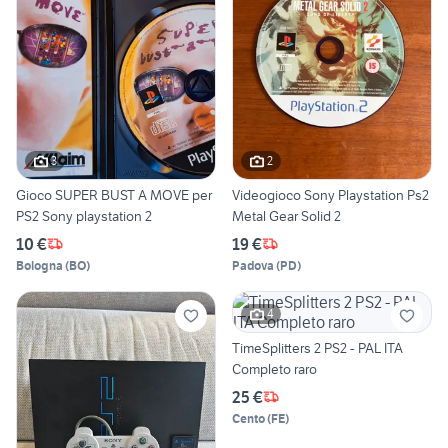
3
2
Gioco SUPER BUST A MOVE per
Videogioco Sony Playstation Ps2
PS2 Sony playstation 2
Metal Gear Solid 2
10 €
19 €
Bologna
(
BO
)
Padova
(
PD
)
4
TimeSplitters 2 PS2 - PAL ITA
Completo raro
25 €
Cento
(
FE
)