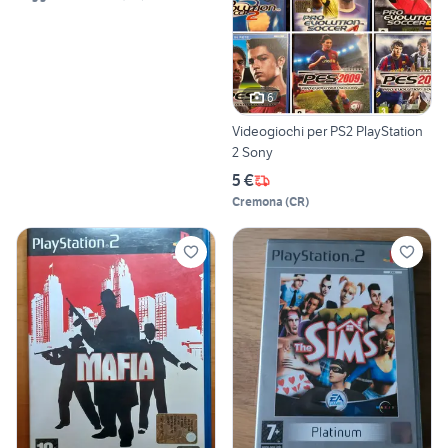
6
Videogiochi per PS2 PlayStation
2 Sony
5 €
Cremona
(
CR
)