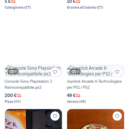
5 €
10 €
Caltagirone
(
CT
)
Gravina di Catania
(
CT
)
6
3
Console Sony Playstation 3
Joystick Arcade X-Technologies
Retrocompatibile ps3
per PS1 / PS2
200 €
49 €
Pizzo
(
VV
)
Verona
(
VR
)