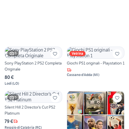
5
Vetrina
Sony PlayStation 2 PS2 Completa
Giochi PS1 originali - Playstation 1
Originale
Cassano d'Adda
(
MI
)
80 €
Lodi
(
LO
)
5
Silent Hill 2 Director’s Cut PS2
Platinum
79 €
Reggio di Calabria
(
RC
)