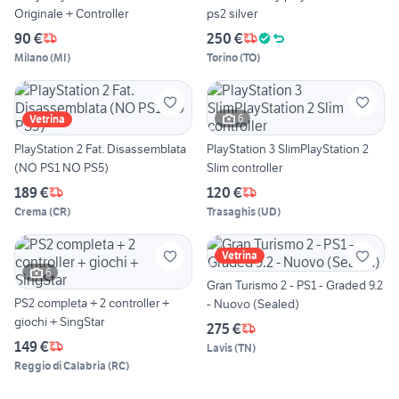
Originale + Controller
ps2 silver
90 €
250 €
Milano
(
MI
)
Torino
(
TO
)
6
Vetrina
PlayStation 2 Fat. Disassemblata
PlayStation 3 SlimPlayStation 2
(NO PS1 NO PS5)
Slim controller
189 €
120 €
Crema
(
CR
)
Trasaghis
(
UD
)
Vetrina
6
Gran Turismo 2 - PS1 - Graded 9.2
PS2 completa + 2 controller +
- Nuovo (Sealed)
giochi + SingStar
275 €
149 €
Lavis
(
TN
)
Reggio di Calabria
(
RC
)