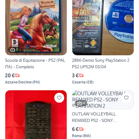
3
Scuola di Equitazione - PS2 (PAL
2894-Demo Sony PlayStation 2
ITA) - Completo
PS2 UPS2M 03/04
20 €
3 €
Azzano Decimo
(
PN
)
Caserta
(
CE
)
4
OUTLAW VOLLEYBALL
REMIXED PS2 - SONY
PLAYSTATION 2
6 €
Roma
(
RM
)