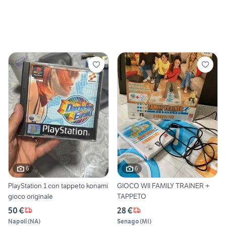
6
6
PlayStation 1 con tappeto konami
GIOCO WII FAMILY TRAINER +
gioco originale
TAPPETO
50 €
28 €
Napoli
(
NA
)
Senago
(
MI
)