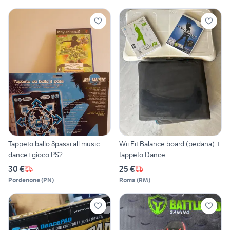
Tappeto ballo 8passi all music
Wii Fit Balance board (pedana) +
dance+gioco PS2
tappeto Dance
30 €
25 €
Pordenone
(
PN
)
Roma
(
RM
)