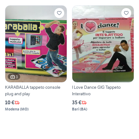
3
KARABALLA tappeto console
I Love Dance GIG Tappeto
plug and play
Interattivo
10 €
35 €
Modena
(
MO
)
Bari
(
BA
)