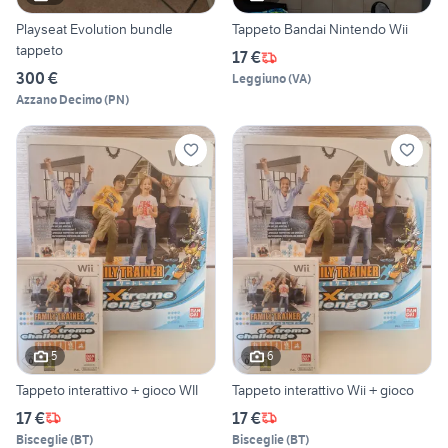
Playseat Evolution bundle
Tappeto Bandai Nintendo Wii
tappeto
17 €
300 €
Leggiuno
(
VA
)
Azzano Decimo
(
PN
)
5
6
Tappeto interattivo + gioco WII
Tappeto interattivo Wii + gioco
17 €
17 €
Bisceglie
(
BT
)
Bisceglie
(
BT
)