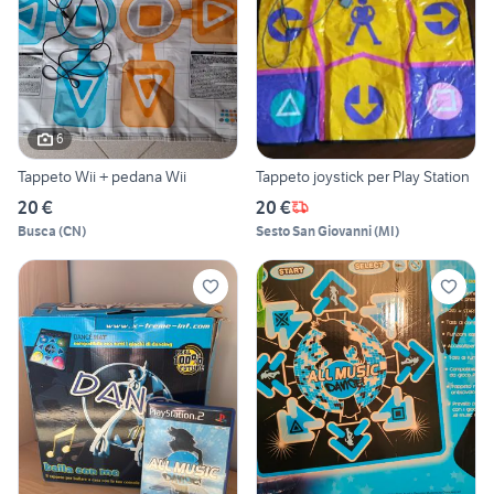
6
Tappeto Wii + pedana Wii
Tappeto joystick per Play Station
20 €
20 €
Busca
(
CN
)
Sesto San Giovanni
(
MI
)