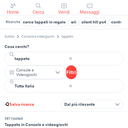
Home
Cerca
Vendi
Messaggi
cerco tappeti in regalo
wii
silent hill ps4
controll
Ricerche
Subito
Console e videogiochi
tappeto
Cosa cerchi?
Console e
Filtri
Videogiochi
Salva ricerca
Dal più rilevante
367 risultati
Tappeto in Console e videogiochi