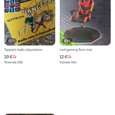
3
5
Tappeto ballo playstation
Led gaming floor mat
20 €
12 €
Teverola
(
CE
)
Cairate
(
VA
)