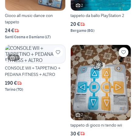
2
Gioco all music dance con
tappeto da ballo PlayStation 2
tappeto
20 €
24 €
Bergamo
(
BG
)
Santi Cosma e Damiano
(
LT
)
3
CONSOLE WII + TAPPETINO +
PEDANA FITNESS + ALTRO
190 €
Torino
(
TO
)
2
tappeto di gioco ni tendo wii
30 €