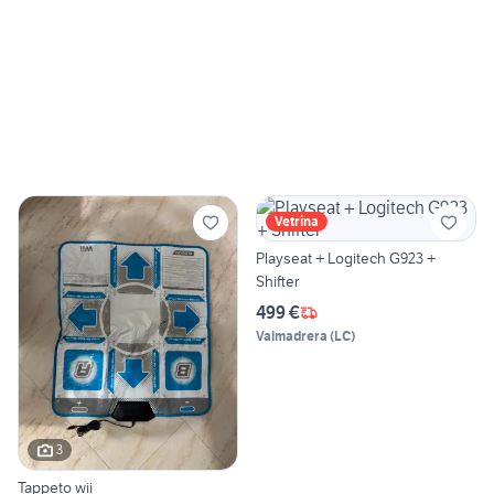
Vetrina
Playseat + Logitech G923 +
Shifter
499 €
Valmadrera
(
LC
)
3
Tappeto wii