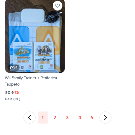
6
Wii Family Trainer + Periferica
Tappeto
30 €
Gela
(
CL
)
1
2
3
4
5