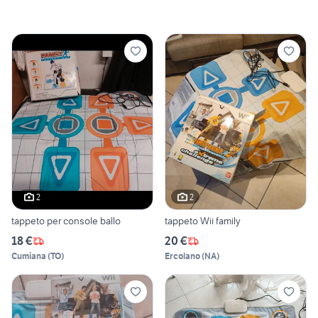
2
2
tappeto per console ballo
tappeto Wii family
18 €
20 €
Cumiana
(
TO
)
Ercolano
(
NA
)