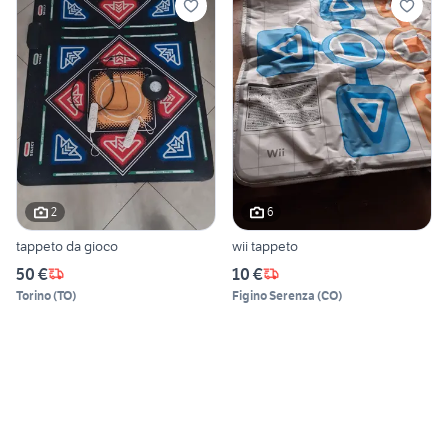
2
6
tappeto da gioco
wii tappeto
50 €
10 €
Torino
(
TO
)
Figino Serenza
(
CO
)