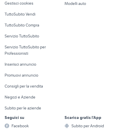
Gestisci cookies
Modelli auto
Case vacanza
TuttoSubito Vendi
Uffici e Locali
TuttoSubito Compra
commerciali
Servizio TuttoSubito
elettronica
per la casa e la
sports e hobby
Servizio TuttoSubito per
persona
Informatica
Animali
Professionisti
Arredamento e
Console e
Accessori per
Casalinghi
Inserisci annuncio
Videogiochi
animali
Elettrodomestici
Promuovi annuncio
Audio/Video
Musica e Film
Giardino e Fai da te
Consigli per la vendita
Fotografia
Libri e Riviste
Abbigliamento e
Negozi e Aziende
Telefonia
Strumenti Musicali
Accessori
Subito per le aziende
Sports
Tutto per i bambini
Seguici su
Scarica gratis l'App
Biciclette
Facebook
Subito per Android