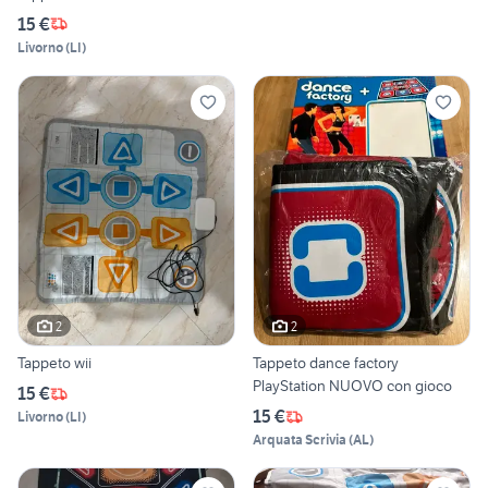
15 €
Livorno
(
LI
)
2
2
Tappeto wii
Tappeto dance factory
PlayStation NUOVO con gioco
15 €
15 €
Livorno
(
LI
)
Arquata Scrivia
(
AL
)