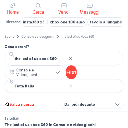
Home
Cerca
Vendi
Messaggi
insta360 x3
xbox one 100 euro
tavolo allungabile 
Ricerche
Subito
Console e videogiochi
the last of us xbox 360
Cosa cerchi?
Console e
Filtri
Videogiochi
Salva ricerca
Dal più rilevante
5 risultati
The last of us xbox 360 in Console e videogiochi