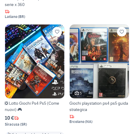
serie x 360
Latiano
(
BR
)
5
❎ Lotto Giochi Ps4 Ps5 (Come
Giochi playstation ps4 ps5 guida
nuovi) 🎮
strategica
10 €
Ercolano
(
NA
)
Siracusa
(
SR
)