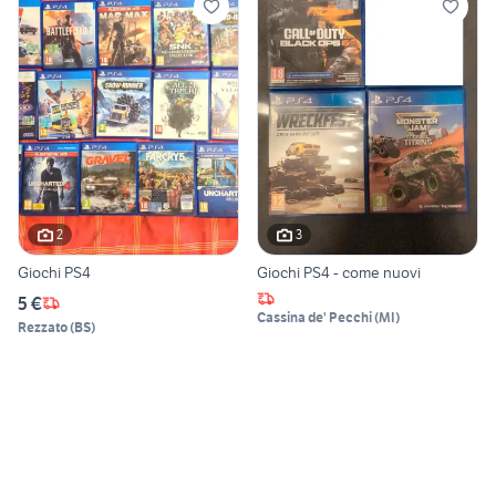
2
3
Giochi PS4
Giochi PS4 - come nuovi
5 €
Cassina de' Pecchi
(
MI
)
Rezzato
(
BS
)