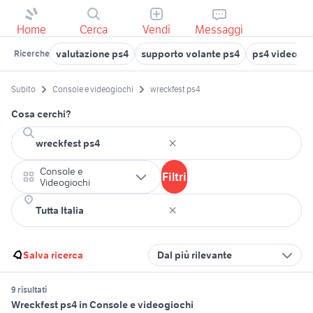
Home
Cerca
Vendi
Messaggi
valutazione ps4
supporto volante ps4
ps4 videogio
Ricerche
Subito
Console e videogiochi
wreckfest ps4
Cosa cerchi?
Console e
Filtri
Videogiochi
Salva ricerca
Dal più rilevante
9 risultati
Wreckfest ps4 in Console e videogiochi