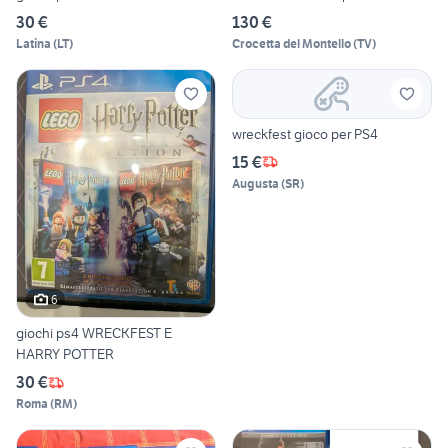
30 €
130 €
Latina
(
LT
)
Crocetta del Montello
(
TV
)
wreckfest gioco per PS4
15 €
Augusta
(
SR
)
6
giochi ps4 WRECKFEST E
HARRY POTTER
30 €
Roma
(
RM
)