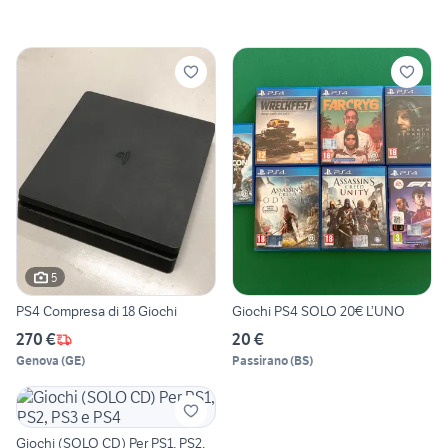
5
PS4 Compresa di 18 Giochi
Giochi PS4 SOLO 20€ L’UNO
270 €
20 €
Genova
(
GE
)
Passirano
(
BS
)
Giochi (SOLO CD) Per PS1, PS2,