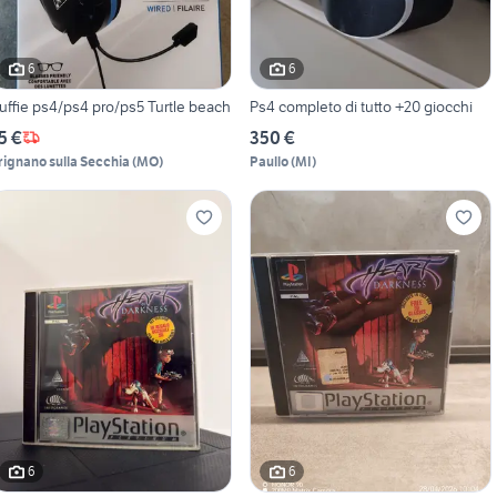
6
6
uffie ps4/ps4 pro/ps5 Turtle beach
Ps4 completo di tutto +20 giocchi
5 €
350 €
rignano sulla Secchia
(
MO
)
Paullo
(
MI
)
6
6