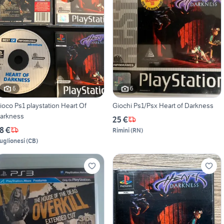
6
6
ioco Ps1 playstation Heart Of
Giochi Ps1/Psx Heart of Darkness
arkness
25 €
8 €
Rimini
(
RN
)
uglionesi
(
CB
)