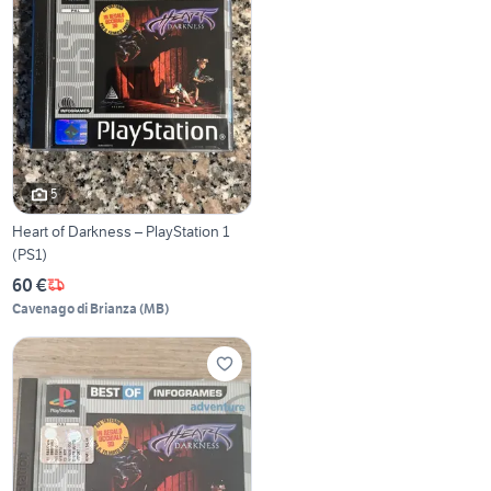
5
Heart of Darkness – PlayStation 1
(PS1)
60 €
Cavenago di Brianza
(
MB
)