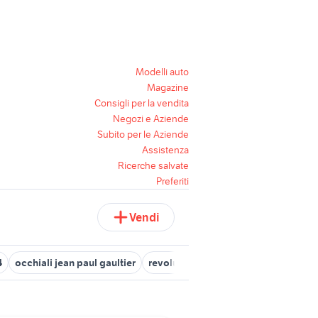
Modelli auto
Magazine
Consigli per la vendita
Negozi e Aziende
Subito per le Aziende
Assistenza
Ricerche salvate
Preferiti
Vendi
4
occhiali jean paul gaultier
revolution ps4
rayman ps4
agon