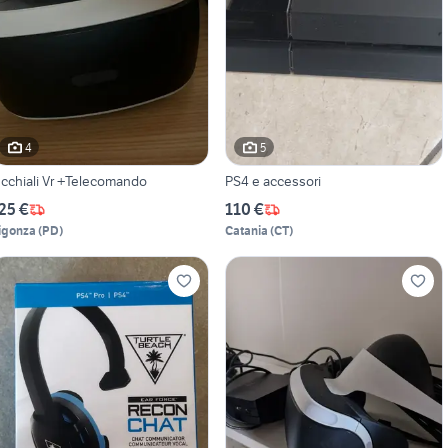
4
5
cchiali Vr +Telecomando
PS4 e accessori
25 €
110 €
igonza
(
PD
)
Catania
(
CT
)