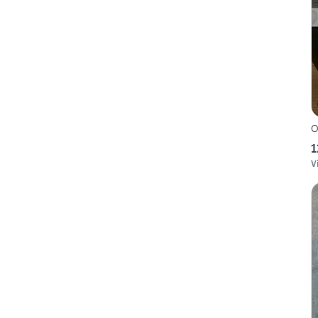
O
1
V