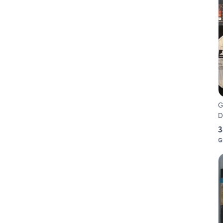
G
D
3
G