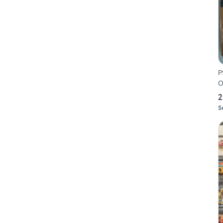
P
O
2
S