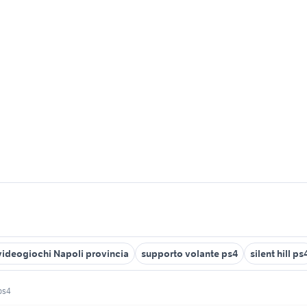
videogiochi Napoli provincia
supporto volante ps4
silent hill ps
ps4