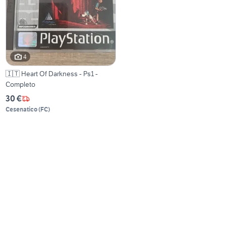
4
🇮🇹 Heart Of Darkness - Ps1 -
Completo
30 €
Cesenatico
(
FC
)