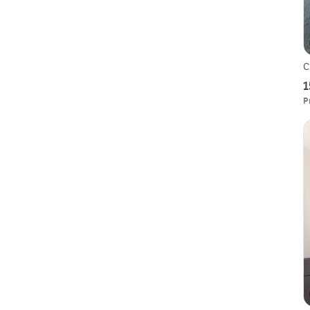
C
1
P