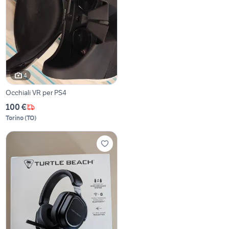
4
Occhiali VR per PS4
100 €
Torino
(
TO
)