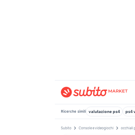
valutazione ps4
ps4 
Ricerche
simili
Subito
Console e videogiochi
occhiali 