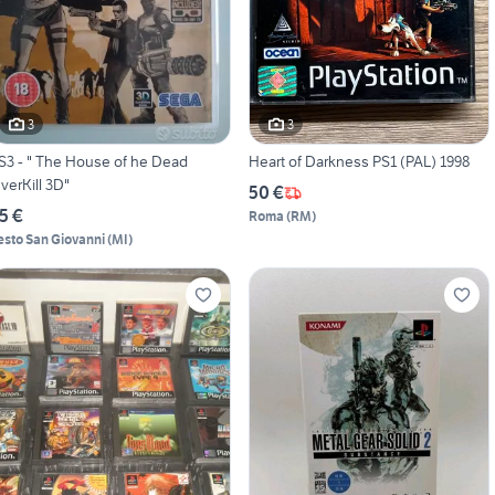
3
3
S3 - " The House of he Dead
Heart of Darkness PS1 (PAL) 1998
verKill 3D"
50 €
5 €
Roma
(
RM
)
esto San Giovanni
(
MI
)