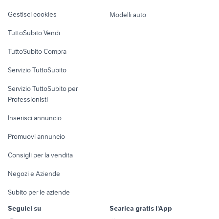
Veicoli commerciali
altro
Gestisci cookies
Modelli auto
Case vacanza
TuttoSubito Vendi
Uffici e Locali
TuttoSubito Compra
commerciali
Servizio TuttoSubito
elettronica
per la casa e la
sports e hobby
Servizio TuttoSubito per
persona
Informatica
Animali
Professionisti
Arredamento e
Console e
Accessori per
Casalinghi
Inserisci annuncio
Videogiochi
animali
Elettrodomestici
Promuovi annuncio
Audio/Video
Musica e Film
Giardino e Fai da te
Consigli per la vendita
Fotografia
Libri e Riviste
Abbigliamento e
Negozi e Aziende
Telefonia
Strumenti Musicali
Accessori
Subito per le aziende
Sports
Tutto per i bambini
Seguici su
Scarica gratis l'App
Biciclette