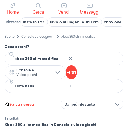
Home
Cerca
Vendi
Messaggi
insta360 x3
tavolo allungabile 360 cm
xbox one 10
Ricerche
Subito
Console e videogiochi
xbox 360 slim modifica
Cosa cerchi?
Console e
Filtri
Videogiochi
Salva ricerca
Dal più rilevante
3 risultati
Xbox 360 slim modifica in Console e videogiochi