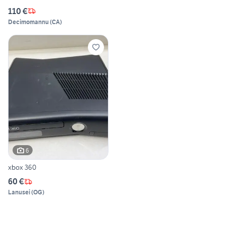
110 €
Decimomannu
(
CA
)
6
xbox 360
60 €
Lanusei
(
OG
)