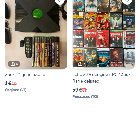
6
5
Xbox 1^ generazione
Lotto 20 Videogiochi PC / Xbox -
Rari e delisted
1 €
59 €
Orgiano
(
VI
)
Piossasco
(
TO
)