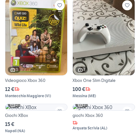
3
3
Videogioco Xbox 360
Xbox One Slim Digitale
12 €
100 €
Montecchio Maggiore
(
VI
)
Messina
(
ME
)
2
2
Giochi XBox
giochi Xbox 360
15 €
Arquata Scrivia
(
AL
)
Napoli
(
NA
)