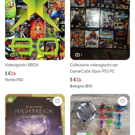
2
2
Videogiochi XBOX
Collezione videogiochi rari
GameCube Xbox PS3 PC
1 €
5 €
Torino
(
TO
)
Bologna
(
BO
)