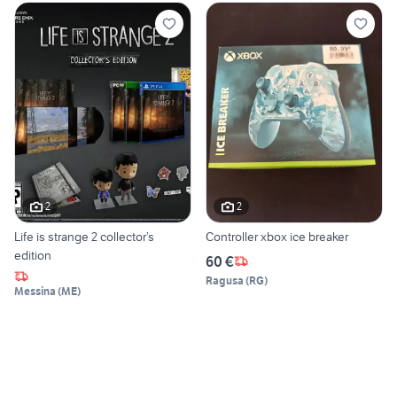
2
2
Life is strange 2 collector’s
Controller xbox ice breaker
edition
60 €
Ragusa
(
RG
)
Messina
(
ME
)