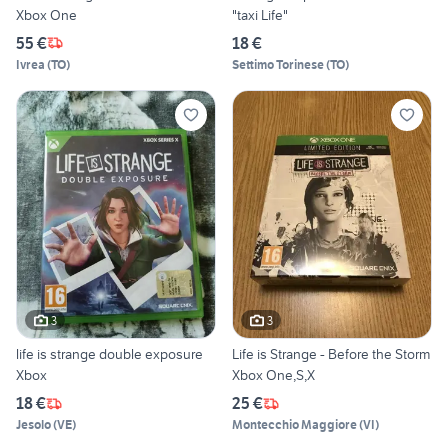
Xbox One
"taxi Life"
55 €
18 €
Ivrea
(
TO
)
Settimo Torinese
(
TO
)
3
3
life is strange double exposure
Life is Strange - Before the Storm
Xbox
Xbox One,S,X
18 €
25 €
Jesolo
(
VE
)
Montecchio Maggiore
(
VI
)