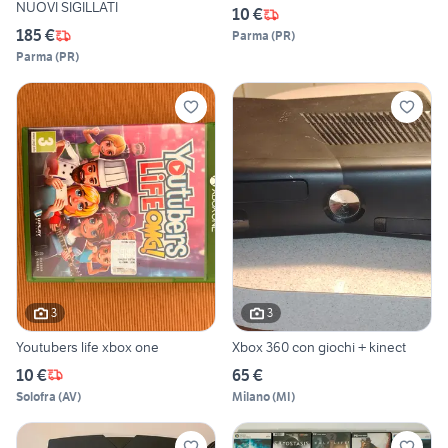
NUOVI SIGILLATI
10 €
185 €
Parma
(
PR
)
Parma
(
PR
)
3
3
Youtubers life xbox one
Xbox 360 con giochi + kinect
10 €
65 €
Solofra
(
AV
)
Milano
(
MI
)