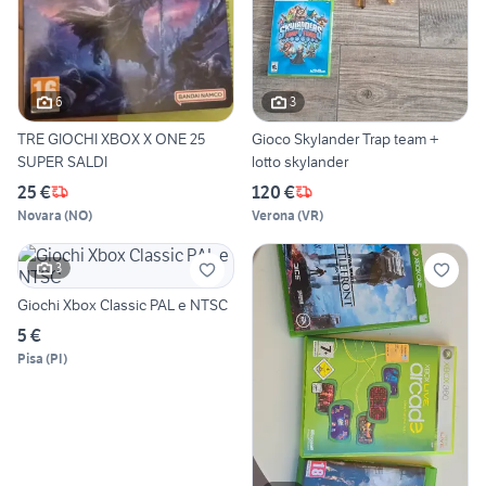
6
3
TRE GIOCHI XBOX X ONE 25
Gioco Skylander Trap team +
SUPER SALDI
lotto skylander
25 €
120 €
Novara
(
NO
)
Verona
(
VR
)
3
Giochi Xbox Classic PAL e NTSC
5 €
Pisa
(
PI
)