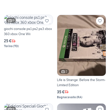
5
giochi console ps1 ps2 ps3 xbox
360 xbox One Wii
25 €
Torino
(
TO
)
2
Life is Strange: Before the Storm-
Limited Edition
35 €
Bagnacavallo
(
RA
)
6