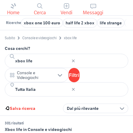
Home
Cerca
Vendi
Messaggi
xbox one 100 euro
half life 2 xbox
life strange
hal
Ricerche
Subito
Console e videogiochi
xbox life
Cosa cerchi?
Console e
Filtri
Videogiochi
Salva ricerca
Dal più rilevante
301 risultati
Xbox life in Console e videogiochi