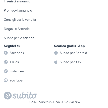
Casalinghi
Inserisci annuncio
Videogiochi
animali
Elettrodomestici
Promuovi annuncio
Audio/Video
Musica e Film
Giardino e Fai da te
Consigli per la vendita
Fotografia
Libri e Riviste
Abbigliamento e
Negozi e Aziende
Telefonia
Strumenti Musicali
Accessori
Subito per le aziende
Sports
Tutto per i bambini
Seguici su
Scarica gratis l'App
Biciclette
Facebook
Subito per Android
Collezionismo
TikTok
Subito per iOS
Instagram
YouTube
©
2026
Subito.it - P.IVA 05526340962