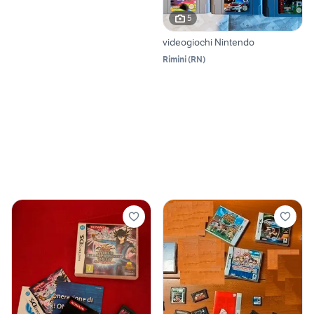
5
videogiochi Nintendo
Rimini
(
RN
)