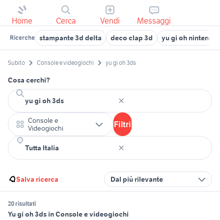
Home
Cerca
Vendi
Messaggi
stampante 3d delta
deco clap 3d
yu gi oh nintendo
Ricerche
Subito
Console e videogiochi
yu gi oh 3ds
Cosa cerchi?
Console e
Filtri
Videogiochi
Salva ricerca
Dal più rilevante
20 risultati
Yu gi oh 3ds in Console e videogiochi