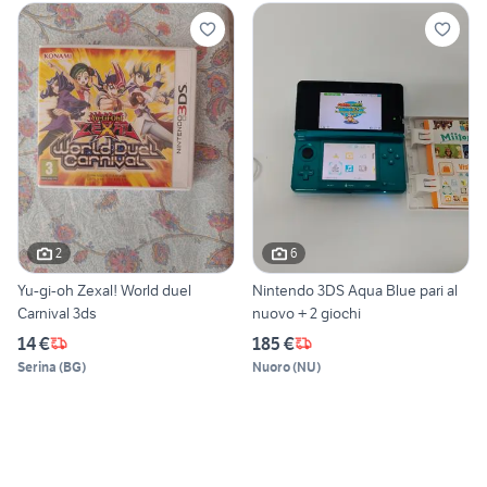
2
6
Yu-gi-oh Zexal! World duel
Nintendo 3DS Aqua Blue pari al
Carnival 3ds
nuovo + 2 giochi
14 €
185 €
Serina
(
BG
)
Nuoro
(
NU
)