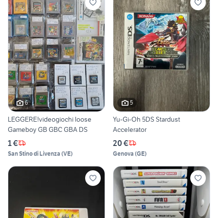
6
5
LEGGERE!videogiochi loose
Yu-Gi-Oh 5DS Stardust
Gameboy GB GBC GBA DS
Accelerator
1 €
20 €
San Stino di Livenza
(
VE
)
Genova
(
GE
)