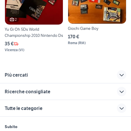
2
Giochi Game Boy
Yu Gi Oh 5Ds World
Championship 2010 Nintendo Ds
170 €
Roma
(
RM
)
35 €
Vicenza
(
VI
)
Più cercati
Correlati
Richerche simili
Suggerimenti
Ricerche consigliate
nintendo 3ds
game boy advance
retro gaming
bundle
watch dogs 2 deluxe edition
valigetta gioco
videogiochi Viterbo
regalo playstation
Tutte le categorie
rayman 3ds
provincia
pokemon snap
zelda ps3
silent hill ps4
wii
videogiochi
cavo super nintendo
soul calibur xbox one
rain ps3
motori
immobili
lavoro e servizi
Squinzano
videogiochi Lecce
nintendo switch
Subito
impianto audio usato per