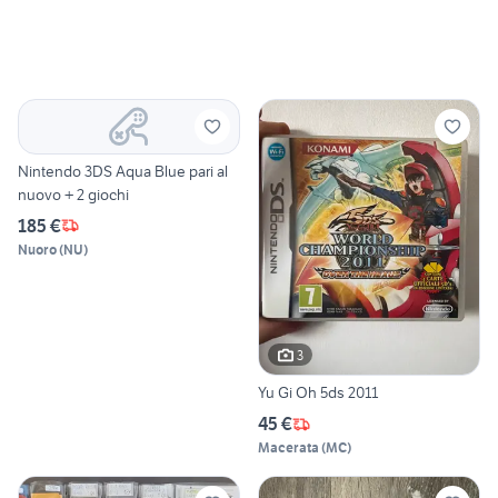
Nintendo 3DS Aqua Blue pari al
nuovo + 2 giochi
185 €
Nuoro
(
NU
)
3
Yu Gi Oh 5ds 2011
45 €
Macerata
(
MC
)