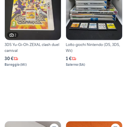
2
3DS Yu-Gi-Oh ZEXAL clash duel
Lotto giochi Nintendo (DS, 3DS,
carnival
Wii)
30 €
1 €
Bareggio
(
MI
)
Salerno
(
SA
)