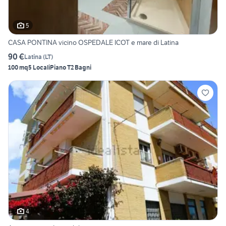
5
CASA PONTINA vicino OSPEDALE ICOT e mare di Latina
90 €
Latina
(
LT
)
100 mq
5 Locali
Piano T
2 Bagni
4