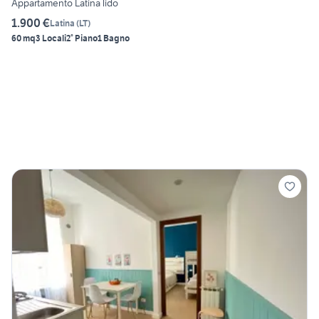
Appartamento Latina lido
1.900 €
Latina
(
LT
)
60 mq
3 Locali
2° Piano
1 Bagno