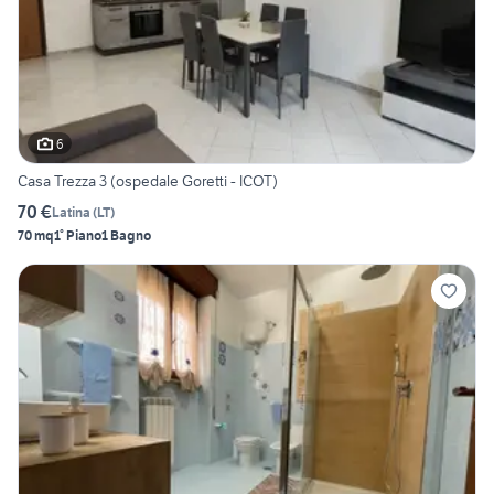
6
Casa Trezza 3 (ospedale Goretti - ICOT)
70 €
Latina
(
LT
)
70 mq
1° Piano
1 Bagno