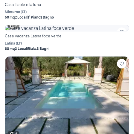
Casa il sole e la luna
Minturno
(
LT
)
60 mq
2 Locali
1° Piano
1 Bagno
6
Case vacanza Latina foce verde
Latina
(
LT
)
60 mq
3 Locali
Rialz.
3 Bagni
6