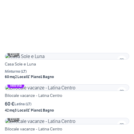
6
Casa Sole e Luna
Minturno
(
LT
)
60 mq
2 Locali
1° Piano
1 Bagno
Vetrina
Bilocale vacanze - Latina Centro
60 €
Latina
(
LT
)
42 mq
3 Locali
1° Piano
1 Bagno
5
Bilocale vacanze - Latina Centro