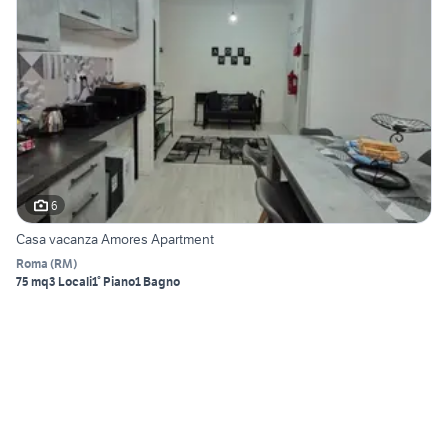
6
Casa vacanza Amores Apartment
Roma
(
RM
)
75 mq
3 Locali
1° Piano
1 Bagno