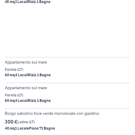
45 mq
2 Locali
Rialz.
1 Bagno
6
Appartamento sul mare
Formia
(
LT
)
60 mq
4 Locali
Rialz.
1 Bagno
6
Appartamento sul mare
Formia
(
LT
)
60 mq
4 Locali
Rialz.
1 Bagno
5
Borgo sabotino foce verde monolocale con giardino
300 €
Latina
(
LT
)
40 mq
1 Locale
Piano T
1 Bagno