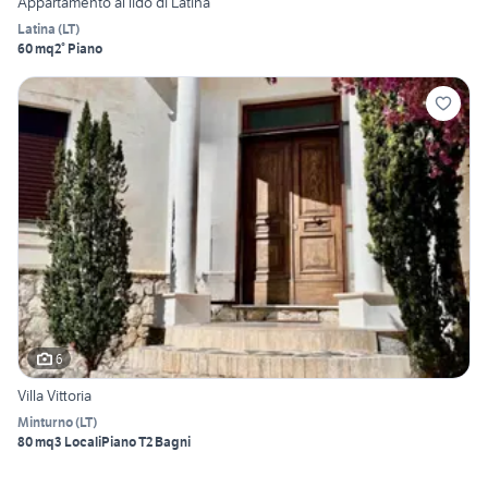
Appartamento al lido di Latina
Latina
(
LT
)
60 mq
2° Piano
6
Villa Vittoria
Minturno
(
LT
)
80 mq
3 Locali
Piano T
2 Bagni