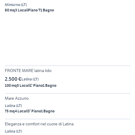
Minturno
(
LT
)
80 mq
3 Locali
Piano T
1 Bagno
6
FRONTE MARE latina lido
2.500 €
Latina
(
LT
)
100 mq
5 Locali
1° Piano
1 Bagno
6
Mare Azzurro
Latina
(
LT
)
75 mq
4 Locali
3° Piano
1 Bagno
6
Eleganza e comfort nel cuore di Latina
Latina
(
LT
)