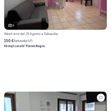
6
Week end del 29 Agosto a Sabaudia
150 €
Sabaudia
(
LT
)
60 mq
3 Locali
1° Piano
1 Bagno