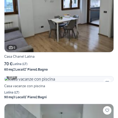
6
Casa Chanel Latina
70 €
Latina
(
LT
)
60 mq
2 Locali
2° Piano
1 Bagno
6
Casa vacanze con piscina
Latina
(
LT
)
90 mq
3 Locali
1° Piano
2 Bagni