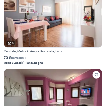
6
Centrale, Metro A, Ampia Balconata, Parco
70 €
Roma
(
RM
)
70 mq
2 Locali
4° Piano
1 Bagno