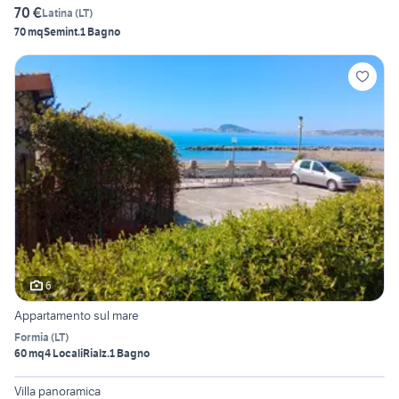
70 €
Latina
(
LT
)
70 mq
Semint.
1 Bagno
6
Appartamento sul mare
Formia
(
LT
)
60 mq
4 Locali
Rialz.
1 Bagno
6
Villa panoramica