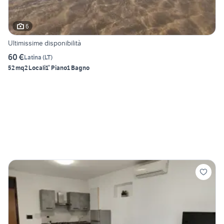
6
Ultimissime disponibilità
60 €
Latina
(
LT
)
52 mq
2 Locali
1° Piano
1 Bagno