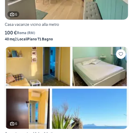
6
Casa vacanze vicino alla metro
100 €
Roma
(
RM
)
40 mq
2 Locali
Piano T
1 Bagno
6