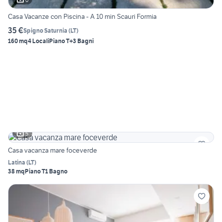
Casa Vacanze con Piscina - A 10 min Scauri Formia
35 €
Spigno Saturnia
(
LT
)
160 mq
4 Locali
Piano T
+3 Bagni
5
Casa vacanza mare foceverde
Latina
(
LT
)
38 mq
Piano T
1 Bagno