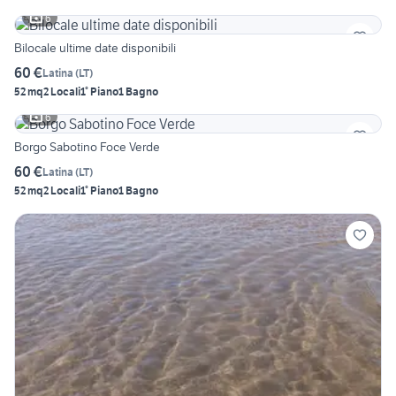
6
Bilocale ultime date disponibili
60 €
Latina
(
LT
)
52 mq
2 Locali
1° Piano
1 Bagno
6
Borgo Sabotino Foce Verde
60 €
Latina
(
LT
)
52 mq
2 Locali
1° Piano
1 Bagno