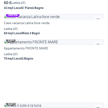
60 €
Latina
(
LT
)
42 mq
3 Locali
1° Piano
1 Bagno
Vetrina
Case vacanza Latina foce verde
Latina
(
LT
)
60 mq
3 Locali
Rialz.
3 Bagni
6
Appartamento FRONTE MARE
Latina
(
LT
)
70 mq
4 Locali
1 Bagno
6