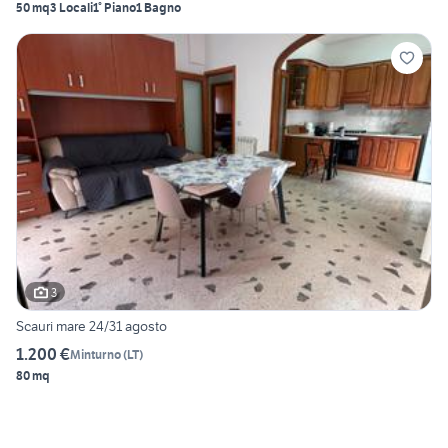
50 mq
3 Locali
1° Piano
1 Bagno
3
Scauri mare 24/31 agosto
1.200 €
Minturno
(
LT
)
80 mq