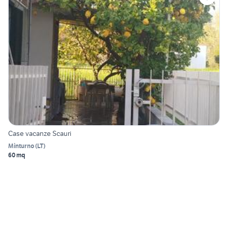
Case vacanze Scauri
Minturno
(
LT
)
60 mq