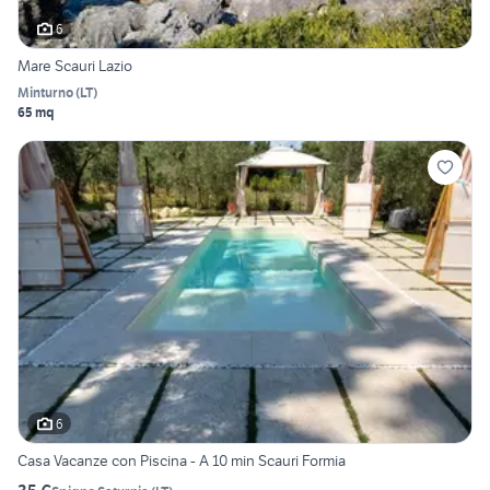
6
Mare Scauri Lazio
Minturno
(
LT
)
65 mq
6
Casa Vacanze con Piscina - A 10 min Scauri Formia