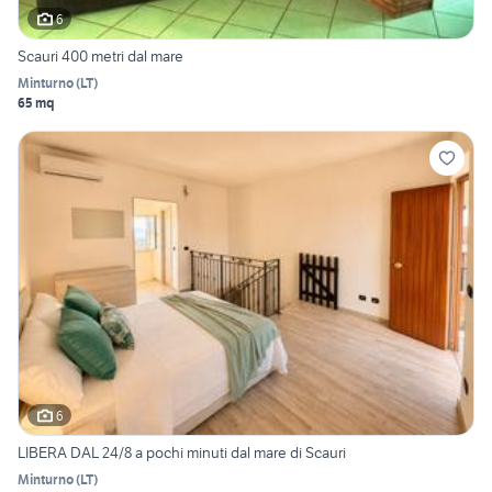
6
Scauri 400 metri dal mare
Minturno
(
LT
)
65 mq
6
LIBERA DAL 24/8 a pochi minuti dal mare di Scauri
Minturno
(
LT
)