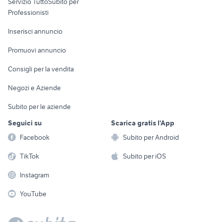
Servizio TuttoSubito per
persona
Informatica
Animali
Professionisti
Arredamento e
Console e
Accessori per
Casalinghi
Inserisci annuncio
Videogiochi
animali
Elettrodomestici
Promuovi annuncio
Audio/Video
Musica e Film
Giardino e Fai da te
Consigli per la vendita
Fotografia
Libri e Riviste
Abbigliamento e
Negozi e Aziende
Telefonia
Strumenti Musicali
Accessori
Subito per le aziende
Sports
Tutto per i bambini
Seguici su
Scarica gratis l'App
Biciclette
Facebook
Subito per Android
Collezionismo
TikTok
Subito per iOS
Instagram
YouTube