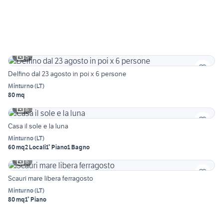
5
Delfino dal 23 agosto in poi x 6 persone
Minturno
(
LT
)
80 mq
6
Casa il sole e la luna
Minturno
(
LT
)
60 mq
2 Locali
1° Piano
1 Bagno
6
Scauri mare libera ferragosto
Minturno
(
LT
)
80 mq
1° Piano