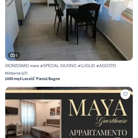
6
VICINISSIMO mare #SPECIAL GIUGNO #LUGLIO #AGOSTO
Minturno
(
LT
)
1000 mq
4 Locali
1° Piano
1 Bagno