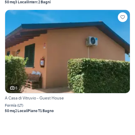
50 mq
3 Locali
Interr.
2 Bagni
6
A Casa di Vitruvio - Guest House
Formia
(
LT
)
50 mq
2 Locali
Piano T
1 Bagno