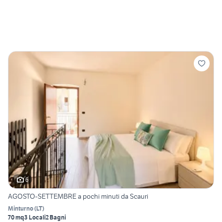
6
AGOSTO-SETTEMBRE a pochi minuti da Scauri
Minturno
(
LT
)
70 mq
3 Locali
2 Bagni