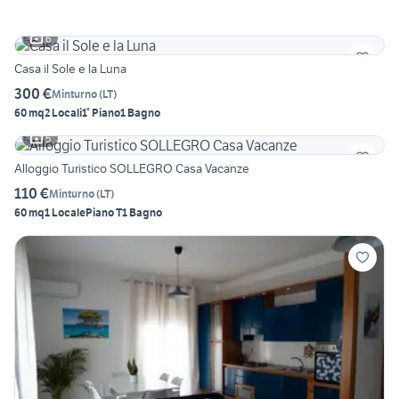
6
Casa il Sole e la Luna
300 €
Minturno
(
LT
)
60 mq
2 Locali
1° Piano
1 Bagno
5
Alloggio Turistico SOLLEGRO Casa Vacanze
110 €
Minturno
(
LT
)
60 mq
1 Locale
Piano T
1 Bagno