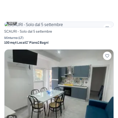
6
SCAURI - Solo dal 5 settembre
Minturno
(
LT
)
100 mq
4 Locali
2° Piano
2 Bagni
6