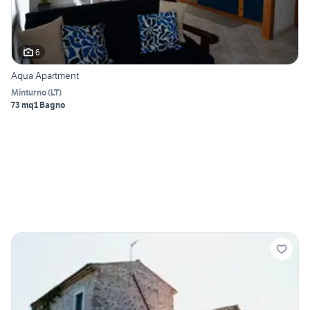
6
Aqua Apartment
Minturno
(
LT
)
73 mq
1 Bagno