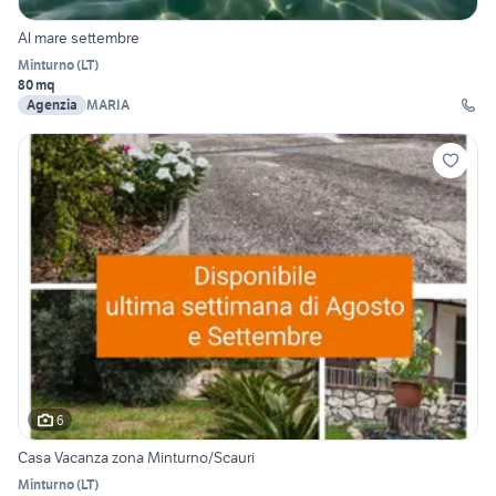
Al mare settembre
Minturno
(
LT
)
80 mq
Agenzia
MARIA
6
Casa Vacanza zona Minturno/Scauri
Minturno
(
LT
)