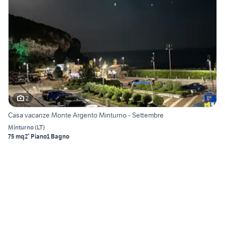
2
Casa vacanze Monte Argento Minturno - Settembre
Minturno
(
LT
)
75 mq
2° Piano
1 Bagno