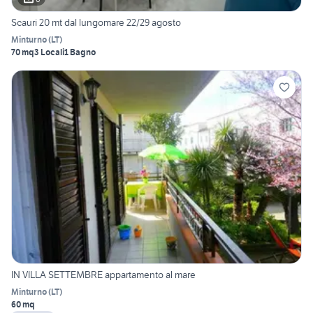
Scauri 20 mt dal lungomare 22/29 agosto
Minturno
(
LT
)
70 mq
3 Locali
1 Bagno
IN VILLA SETTEMBRE appartamento al mare
Minturno
(
LT
)
60 mq