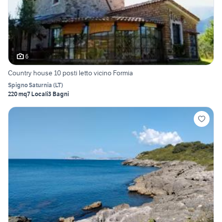
6
Country house 10 posti letto vicino Formia
Spigno Saturnia
(
LT
)
220 mq
7 Locali
3 Bagni