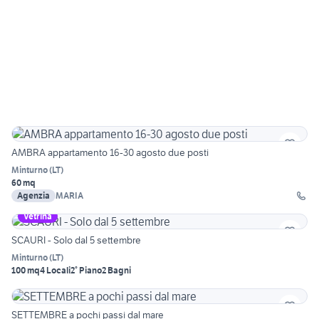
AMBRA appartamento 16-30 agosto due posti
Minturno
(
LT
)
60 mq
Agenzia
MARIA
Vetrina
SCAURI - Solo dal 5 settembre
Minturno
(
LT
)
100 mq
4 Locali
2° Piano
2 Bagni
SETTEMBRE a pochi passi dal mare