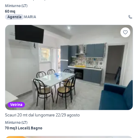
Minturno
(
LT
)
60 mq
Agenzia
MARIA
Vetrina
Scauri 20 mt dal lungomare 22/29 agosto
Minturno
(
LT
)
70 mq
3 Locali
1 Bagno