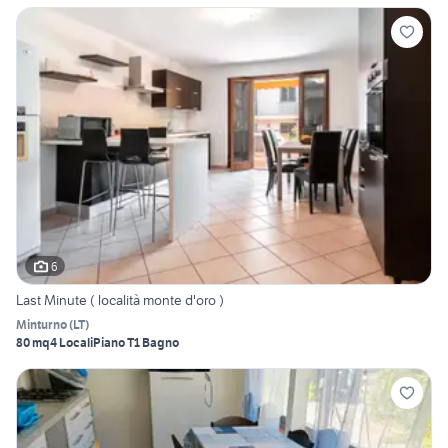
6
Last Minute ( località monte d'oro )
Minturno
(
LT
)
80 mq
4 Locali
Piano T
1 Bagno