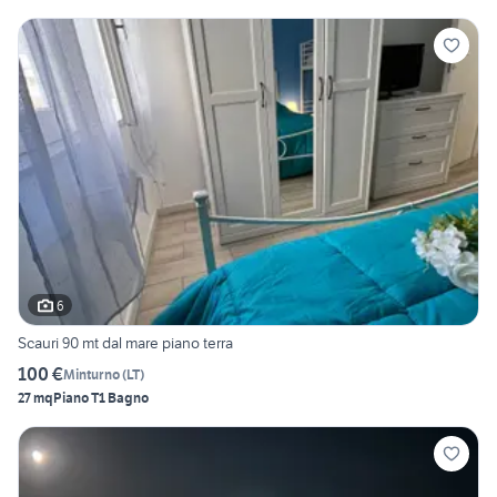
6
Scauri 90 mt dal mare piano terra
100 €
Minturno
(
LT
)
27 mq
Piano T
1 Bagno