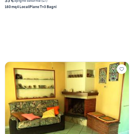
35 €
Spigno Saturnia
(
LT
)
160 mq
4 Locali
Piano T
+3 Bagni