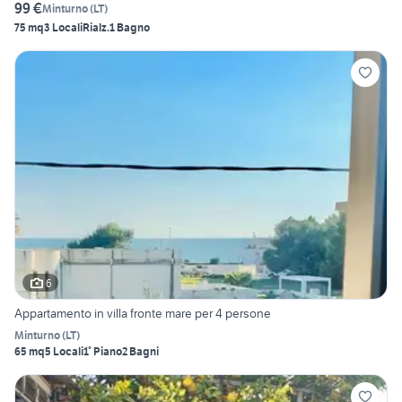
99 €
Minturno
(
LT
)
75 mq
3 Locali
Rialz.
1 Bagno
6
Appartamento in villa fronte mare per 4 persone
Minturno
(
LT
)
65 mq
5 Locali
1° Piano
2 Bagni