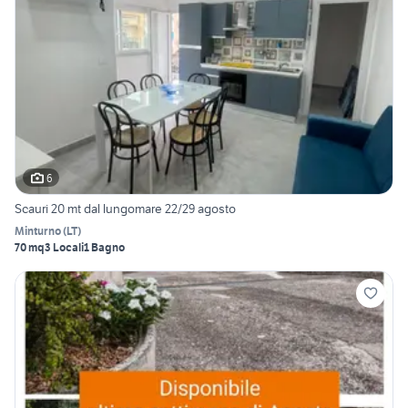
6
Scauri 20 mt dal lungomare 22/29 agosto
Minturno
(
LT
)
70 mq
3 Locali
1 Bagno