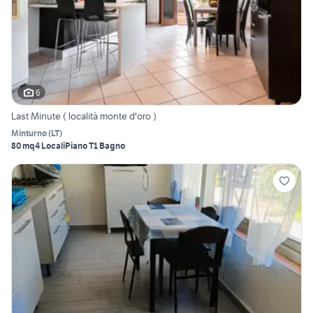
6
Last Minute ( località monte d'oro )
Minturno
(
LT
)
80 mq
4 Locali
Piano T
1 Bagno