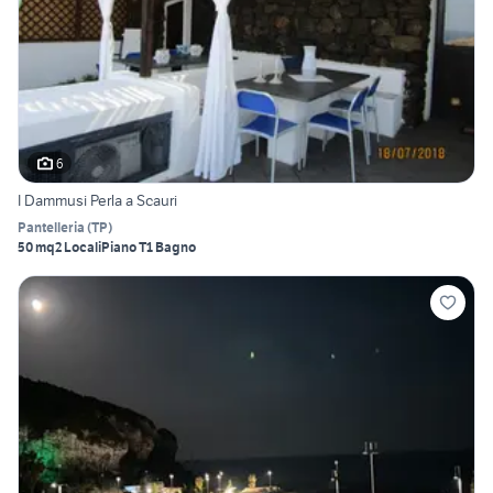
6
I Dammusi Perla a Scauri
Pantelleria
(
TP
)
50 mq
2 Locali
Piano T
1 Bagno