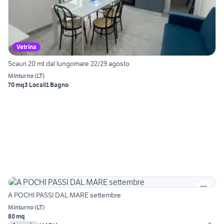
Vetrina
Scauri 20 mt dal lungomare 22/29 agosto
Minturno
(
LT
)
70 mq
3 Locali
1 Bagno
A POCHI PASSI DAL MARE settembre
Minturno
(
LT
)
80 mq