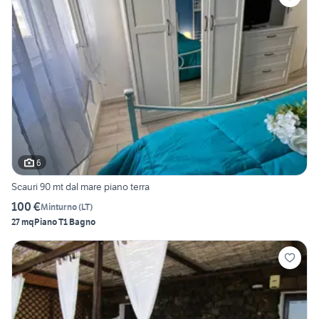
6
Scauri 90 mt dal mare piano terra
100 €
Minturno
(
LT
)
27 mq
Piano T
1 Bagno