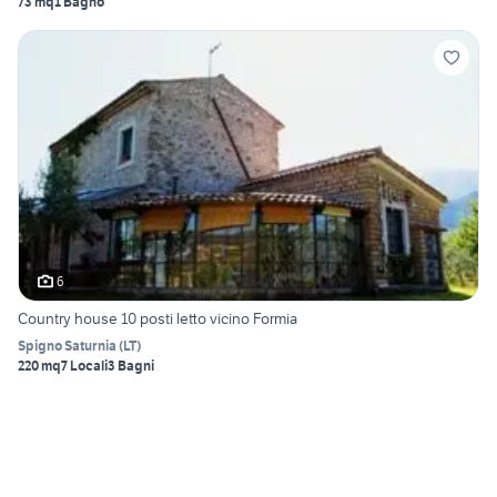
73 mq
1 Bagno
6
Country house 10 posti letto vicino Formia
Spigno Saturnia
(
LT
)
220 mq
7 Locali
3 Bagni