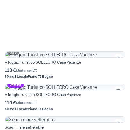
5
Alloggio Turistico SOLLEGRO Casa Vacanze
110 €
Minturno
(
LT
)
60 mq
1 Locale
Piano T
1 Bagno
Vetrina
Alloggio Turistico SOLLEGRO Casa Vacanze
110 €
Minturno
(
LT
)
60 mq
1 Locale
Piano T
1 Bagno
Scauri mare settembre