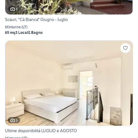
6
Scauri, "Cà Bianca" Giugno - luglio
Minturno
(
LT
)
65 mq
3 Locali
1 Bagno
6
Ultime disponibilità LUGLIO e AGOSTO