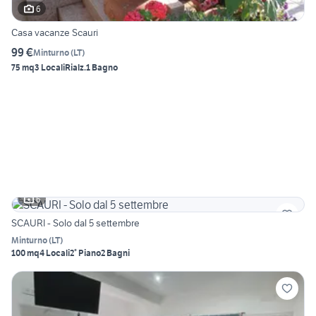
6
Casa vacanze Scauri
99 €
Minturno
(
LT
)
75 mq
3 Locali
Rialz.
1 Bagno
6
SCAURI - Solo dal 5 settembre
Minturno
(
LT
)
100 mq
4 Locali
2° Piano
2 Bagni