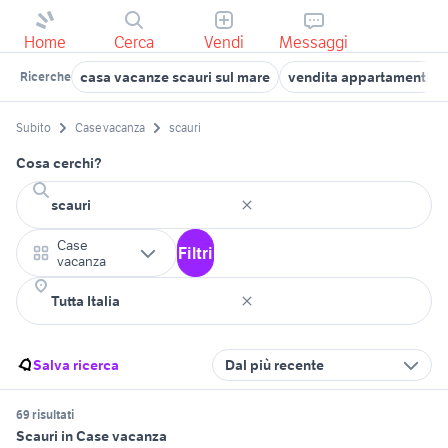
Home
Cerca
Vendi
Messaggi
casa vacanze scauri sul mare
vendita appartamenti sc
Ricerche
Subito
Case vacanza
scauri
Cosa cerchi?
Case
Filtri
vacanza
Salva ricerca
Dal più recente
69 risultati
Scauri in Case vacanza