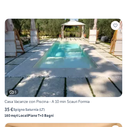
6
Casa Vacanze con Piscina - A 10 min Scauri Formia
35 €
Spigno Saturnia
(
LT
)
160 mq
4 Locali
Piano T
+3 Bagni