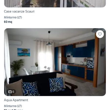
Case vacanze Scauri
Minturno
(
LT
)
60 mq
6
Aqua Apartment
Minturno
(
LT
)