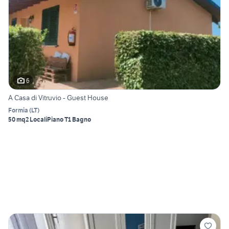
6
A Casa di Vitruvio - Guest House
Formia
(
LT
)
50 mq
2 Locali
Piano T
1 Bagno