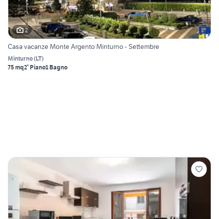
2
Casa vacanze Monte Argento Minturno - Settembre
Minturno
(
LT
)
75 mq
2° Piano
1 Bagno