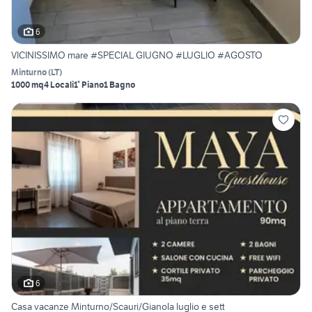
6
VICINISSIMO mare #SPECIAL GIUGNO #LUGLIO #AGOSTO
Minturno
(
LT
)
1000 mq
4 Locali
1° Piano
1 Bagno
6
Casa vacanze Minturno/Scauri/Gianola luglio e sett