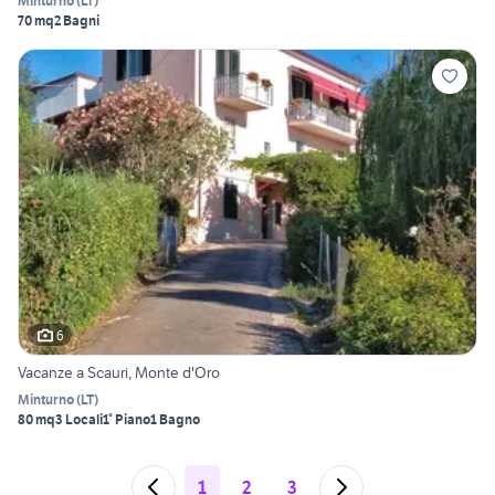
Minturno
(
LT
)
70 mq
2 Bagni
6
Vacanze a Scauri, Monte d'Oro
Minturno
(
LT
)
80 mq
3 Locali
1° Piano
1 Bagno
1
2
3