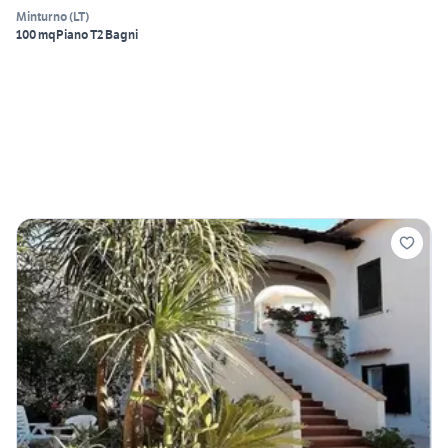
Minturno
(
LT
)
100 mq
Piano T
2 Bagni