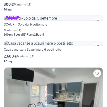
300 €
Minturno
(
LT
)
70 mq
Vetrina
SCAURI - Solo dal 5 settembre
Minturno
(
LT
)
100 mq
4 Locali
2° Piano
2 Bagni
Casa vacanze a Scauri mare 6 posti letto
2.600 €
Minturno
(
LT
)
90 mq