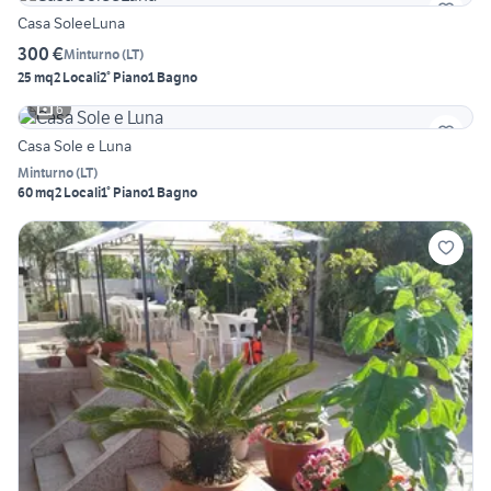
Casa SoleeLuna
300 €
Minturno
(
LT
)
25 mq
2 Locali
2° Piano
1 Bagno
6
Casa Sole e Luna
Minturno
(
LT
)
60 mq
2 Locali
1° Piano
1 Bagno