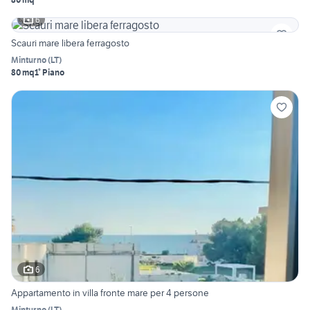
6
Scauri mare libera ferragosto
Minturno
(
LT
)
80 mq
1° Piano
6
Appartamento in villa fronte mare per 4 persone
Minturno
(
LT
)