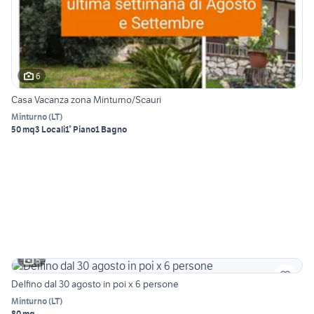
6
Casa Vacanza zona Minturno/Scauri
Minturno
(
LT
)
50 mq
3 Locali
1° Piano
1 Bagno
5
Delfino dal 30 agosto in poi x 6 persone
Minturno
(
LT
)
80 mq