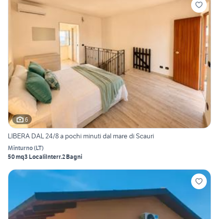
6
LIBERA DAL 24/8 a pochi minuti dal mare di Scauri
Minturno
(
LT
)
50 mq
3 Locali
Interr.
2 Bagni