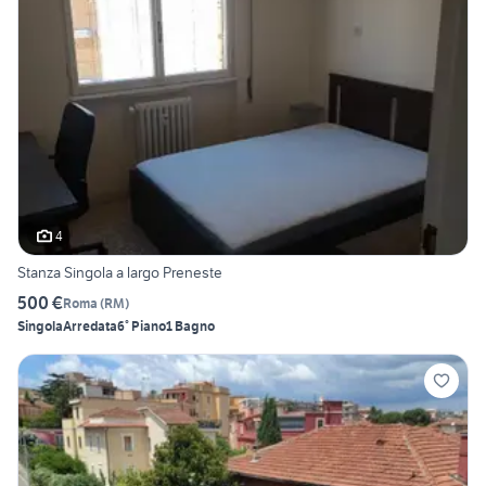
4
Stanza Singola a largo Preneste
500 €
Roma
(
RM
)
Singola
Arredata
6° Piano
1 Bagno