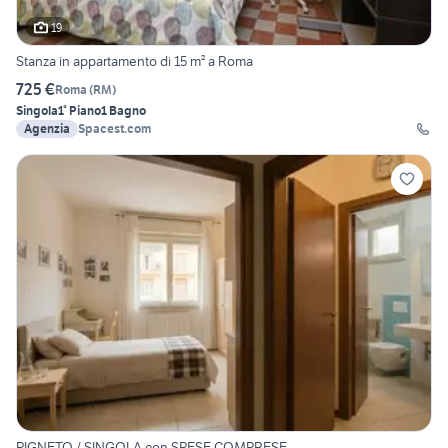
19
Stanza in appartamento di 15 m² a Roma
725 €
Roma
(
RM
)
Singola
1° Piano
1 Bagno
Agenzia
Spacest.com
PIGNETO / SINGOLA con SPESE COMPRESE