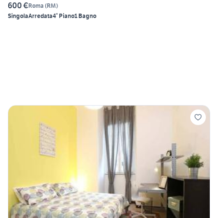
600 €
Roma
(
RM
)
Singola
Arredata
4° Piano
1 Bagno