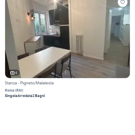
6
Stanza - Pigneto/Malatesta
Roma
(
RM
)
Singola
Arredata
2 Bagni