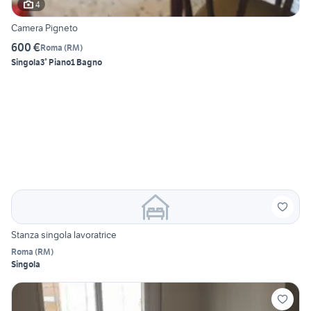
4
Camera Pigneto
600 €
Roma
(
RM
)
Singola
3° Piano
1 Bagno
Stanza singola lavoratrice
Roma
(
RM
)
Singola