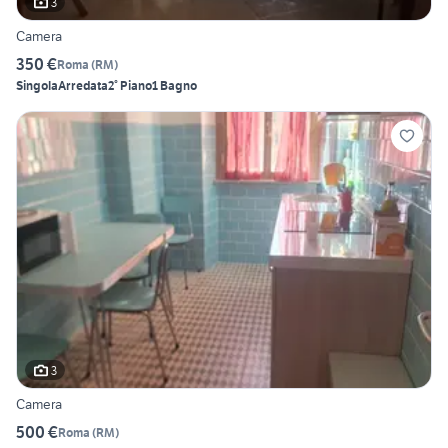
3
Camera
350 €
Roma
(
RM
)
Singola
Arredata
2° Piano
1 Bagno
3
Camera
500 €
Roma
(
RM
)