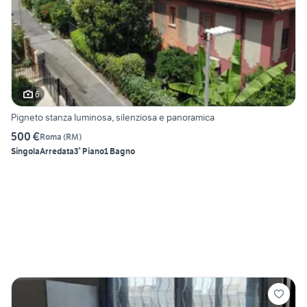
6
Pigneto stanza luminosa, silenziosa e panoramica
500 €
Roma
(
RM
)
Singola
Arredata
3° Piano
1 Bagno