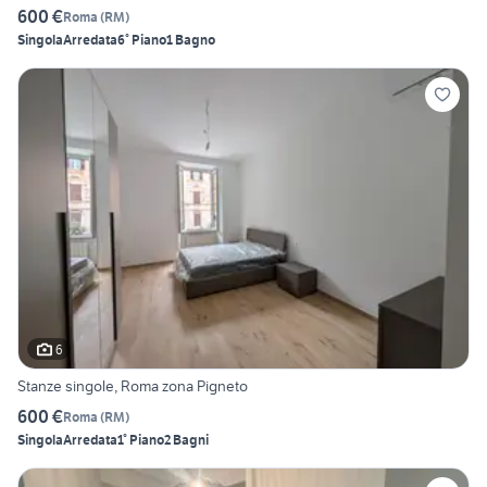
600 €
Roma
(
RM
)
Singola
Arredata
6° Piano
1 Bagno
6
Stanze singole, Roma zona Pigneto
600 €
Roma
(
RM
)
Singola
Arredata
1° Piano
2 Bagni