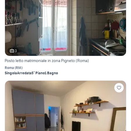
3
Posto letto matrimoniale in zona Pigneto (Roma)
Roma
(
RM
)
Singola
Arredata
5° Piano
1 Bagno