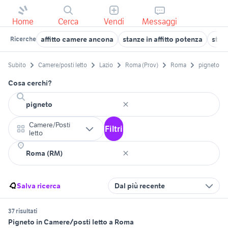
Home
Cerca
Vendi
Messaggi
affitto camere ancona
stanze in affitto potenza
stanz
Ricerche
Subito
Camere/posti letto
Lazio
Roma (Prov)
Roma
pigneto
Cosa cerchi?
Camere/Posti
Filtri
letto
Salva ricerca
Dal più recente
37 risultati
Pigneto in Camere/posti letto a Roma