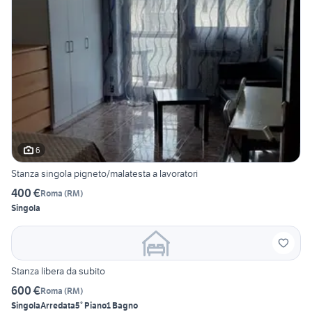
6
Stanza singola pigneto/malatesta a lavoratori
400 €
Roma
(
RM
)
Singola
Stanza libera da subito
600 €
Roma
(
RM
)
Singola
Arredata
5° Piano
1 Bagno