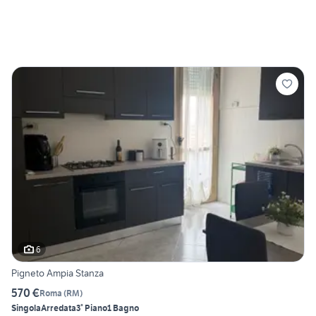
6
Pigneto Ampia Stanza
570 €
Roma
(
RM
)
Singola
Arredata
3° Piano
1 Bagno