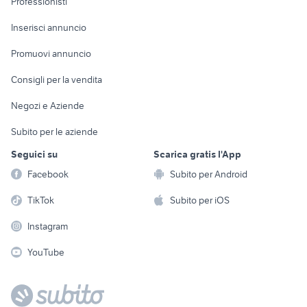
Professionisti
Arredamento e
Console e
Accessori per
Casalinghi
Inserisci annuncio
Videogiochi
animali
Elettrodomestici
Promuovi annuncio
Audio/Video
Musica e Film
Giardino e Fai da te
Consigli per la vendita
Fotografia
Libri e Riviste
Abbigliamento e
Negozi e Aziende
Telefonia
Strumenti Musicali
Accessori
Subito per le aziende
Sports
Tutto per i bambini
Seguici su
Scarica gratis l'App
Biciclette
Facebook
Subito per Android
Collezionismo
TikTok
Subito per iOS
Instagram
YouTube