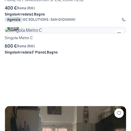
400 €
Roma
(
RM
)
Singola
Arredata
1 Bagno
Agenzia
GC SOLUTIONS - SAN GIOVANNI
6
Singola Metro C
600 €
Roma
(
RM
)
Singola
Arredata
3° Piano
1 Bagno