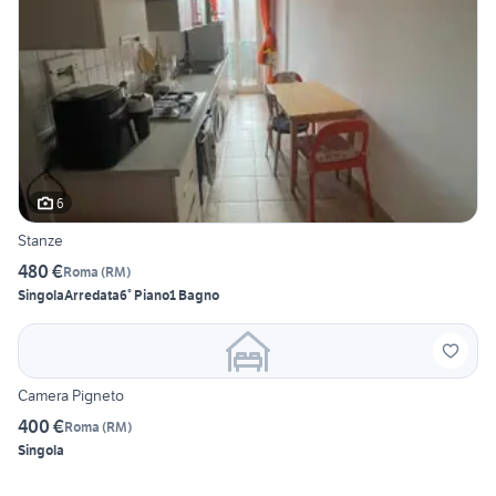
6
Stanze
480 €
Roma
(
RM
)
Singola
Arredata
6° Piano
1 Bagno
Camera Pigneto
400 €
Roma
(
RM
)
Singola