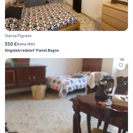
6
Stanza Pigneto
550 €
Roma
(
RM
)
Singola
Arredata
4° Piano
1 Bagno