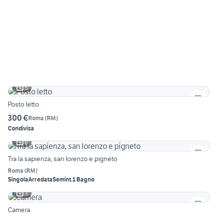
5
Posto letto
300 €
Roma
(
RM
)
Condivisa
6
Tra la sapienza, san lorenzo e pigneto
Roma
(
RM
)
Singola
Arredata
Semint.
1 Bagno
3
Camera