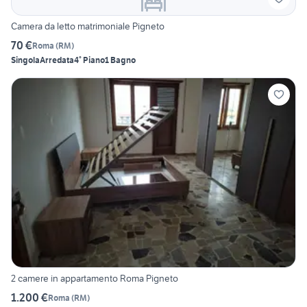
Camera da letto matrimoniale Pigneto
70 €
Roma
(
RM
)
Singola
Arredata
4° Piano
1 Bagno
2 camere in appartamento Roma Pigneto
1.200 €
Roma
(
RM
)