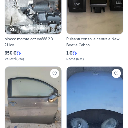
6
blocco motore ccz ea888 2.0
Pulsanti consolle centrale New
211cv
Beetle Cabrio
650 €
1 €
Velletri
(
RM
)
Roma
(
RM
)