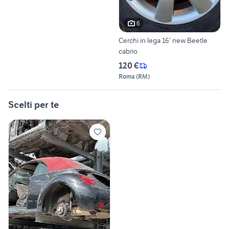
6
Cerchi in lega 16’ new Beetle
cabrio
120 €
Roma
(
RM
)
Scelti per te