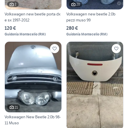
2
20
Volkswagen new beetle porta dx
Volkswagen new beetle 2.0b
e sx 1997-2012
pezzi muso 99
120 €
280 €
Guidonia Montecelio
(
RM
)
Guidonia Montecelio
(
RM
)
21
Volkswagen New Beetle 2.0b 98-
11 Muso