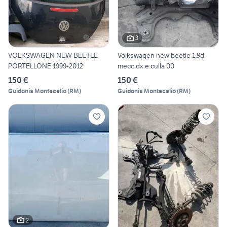
3
VOLKSWAGEN NEW BEETLE
Volkswagen new beetle 1.9d
PORTELLONE 1999-2012
mecc dx e culla 00
150 €
150 €
Guidonia Montecelio
(
RM
)
Guidonia Montecelio
(
RM
)
2