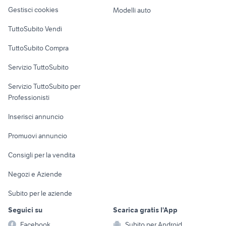
Veicoli commerciali
altro
Gestisci cookies
Modelli auto
Case vacanza
TuttoSubito Vendi
Uffici e Locali
TuttoSubito Compra
commerciali
Servizio TuttoSubito
elettronica
per la casa e la
sports e hobby
Servizio TuttoSubito per
persona
Informatica
Animali
Professionisti
Arredamento e
Console e
Accessori per
Casalinghi
Inserisci annuncio
Videogiochi
animali
Elettrodomestici
Promuovi annuncio
Audio/Video
Musica e Film
Giardino e Fai da te
Consigli per la vendita
Fotografia
Libri e Riviste
Abbigliamento e
Negozi e Aziende
Telefonia
Strumenti Musicali
Accessori
Subito per le aziende
Sports
Tutto per i bambini
Seguici su
Scarica gratis l'App
Biciclette
Facebook
Subito per Android