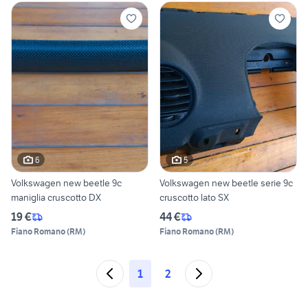
6
5
Volkswagen new beetle 9c
Volkswagen new beetle serie 9c
maniglia cruscotto DX
cruscotto lato SX
19 €
44 €
Fiano Romano
(
RM
)
Fiano Romano
(
RM
)
1
2