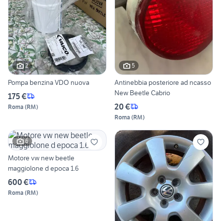
2
5
Pompa benzina VDO nuova
Antinebbia posteriore ad ncasso
New Beetle Cabrio
175 €
20 €
Roma
(
RM
)
Roma
(
RM
)
6
Motore vw new beetle
maggiolone d epoca 1.6
600 €
Roma
(
RM
)