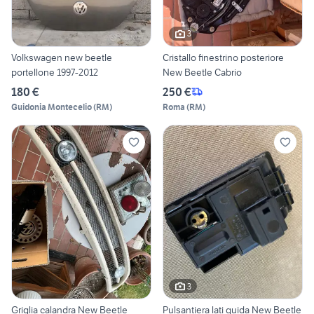
3
Volkswagen new beetle
Cristallo finestrino posteriore
portellone 1997-2012
New Beetle Cabrio
180 €
250 €
Guidonia Montecelio
(
RM
)
Roma
(
RM
)
3
Griglia calandra New Beetle
Pulsantiera lati guida New Beetle