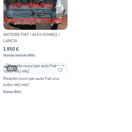
MOTORE FIAT / ALFA ROMEO /
LANCIA
1.950 €
Monterotondo
(
RM
)
5
Ricambi nuovi per auto Fiat uno
turbo mk1 mk2
Roma
(
RM
)