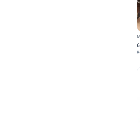
M
6
R