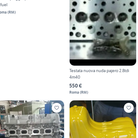
ifuel
oma
(
RM
)
Testata nuova nuda pajero 2.8tdi
4m40
550 €
Roma
(
RM
)