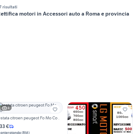
7 risultati
ettifica motori in Accessori auto a Roma e provincia
4
testata citroen peugeot Fo Mo Co .
33 €
onterotondo
(
RM
)