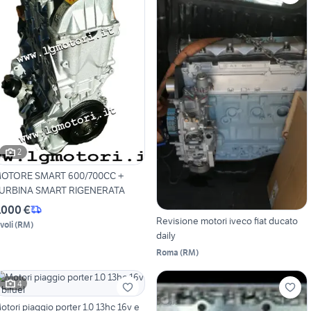
2
OTORE SMART 600/700CC +
URBINA SMART RIGENERATA
.000 €
Revisione motori iveco fiat ducato
voli
(
RM
)
daily
Roma
(
RM
)
4
otori piaggio porter 1.0 13hc 16v e