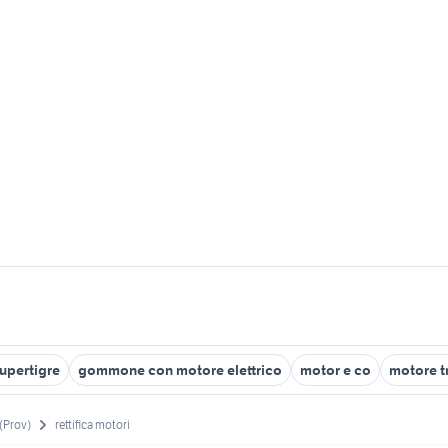
upertigre
gommone con motore elettrico
motor e co
motore tr
(Prov)
rettifica motori