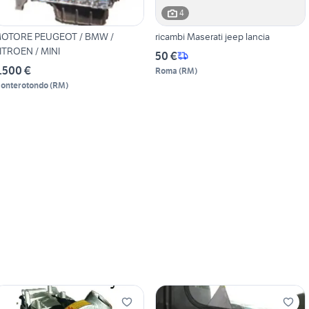
4
OTORE PEUGEOT / BMW /
ricambi Maserati jeep lancia
ITROEN / MINI
50 €
.500 €
Roma
(
RM
)
onterotondo
(
RM
)