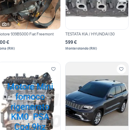
6
otore 939B5000 Fiat Freemont
TESTATA KIA / HYUNDAI I30
00 €
599 €
oma
(
RM
)
Monterotondo
(
RM
)