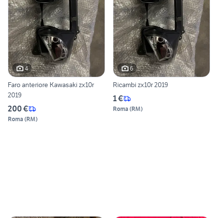
4
6
Faro anteriore Kawasaki zx10r
Ricambi zx10r 2019
2019
1 €
200 €
Roma
(
RM
)
Roma
(
RM
)