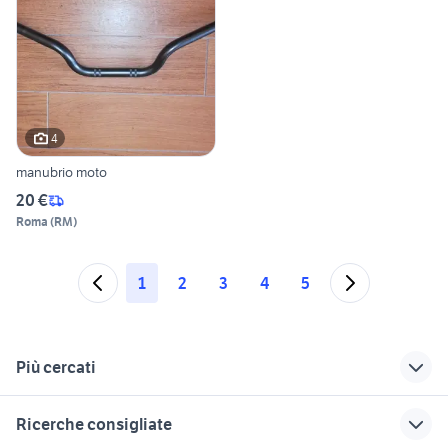
4
manubrio moto
20 €
Roma
(
RM
)
1
2
3
4
5
Più cercati
Correlati
Richerche simili
Suggerimenti
Ricerche consigliate
kawasaki zx moto
kawasaki w 650
cagiva mito 125