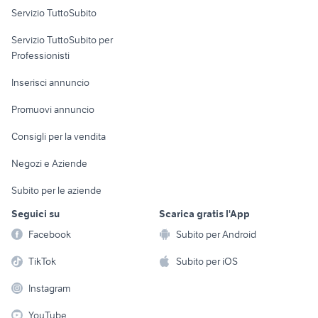
Servizio TuttoSubito
elettronica
per la casa e la
sports e hobby
Servizio TuttoSubito per
persona
Informatica
Animali
Professionisti
Arredamento e
Console e
Accessori per
Casalinghi
Inserisci annuncio
Videogiochi
animali
Elettrodomestici
Promuovi annuncio
Audio/Video
Musica e Film
Giardino e Fai da te
Consigli per la vendita
Fotografia
Libri e Riviste
Abbigliamento e
Negozi e Aziende
Telefonia
Strumenti Musicali
Accessori
Subito per le aziende
Sports
Tutto per i bambini
Seguici su
Scarica gratis l'App
Biciclette
Facebook
Subito per Android
Collezionismo
TikTok
Subito per iOS
Instagram
YouTube