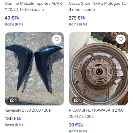
Gomme Metzeler Sportec M7RR
Casco Shoei NXR 2 Prologue TC-
(120/70, 180/55) usate
4 nero e verde
40 €
279 €
Roma
(
RM
)
Roma
(
RM
)
5
6
kawasaki z 750 2008 / 2014
RICAMBI PER KAWASAKI Z750
2004 AL 2008
180 €
10 €
Roma
(
RM
)
Roma
(
RM
)