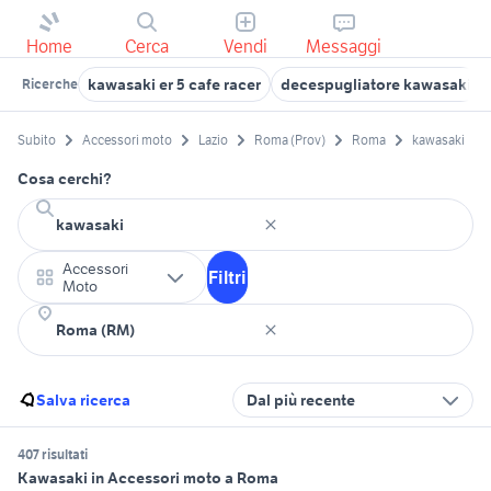
Home
Cerca
Vendi
Messaggi
kawasaki er 5 cafe racer
decespugliatore kawasaki
Ricerche
Subito
Accessori moto
Lazio
Roma (Prov)
Roma
kawasaki
Cosa cerchi?
Accessori
Filtri
Moto
Salva ricerca
Dal più recente
407 risultati
Kawasaki in Accessori moto a Roma