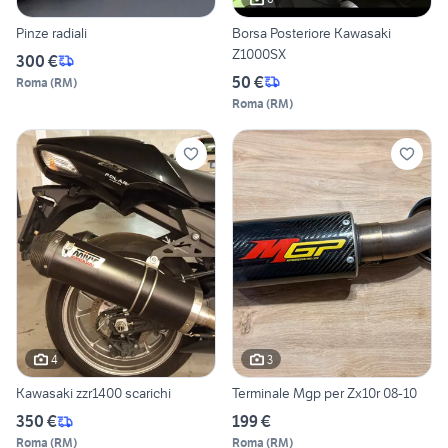
Pinze radiali
Borsa Posteriore Kawasaki
Z1000SX
300 €
50 €
Roma
(
RM
)
Roma
(
RM
)
4
3
Kawasaki zzr1400 scarichi
Terminale Mgp per Zx10r 08-10
350 €
199 €
Roma
(
RM
)
Roma
(
RM
)