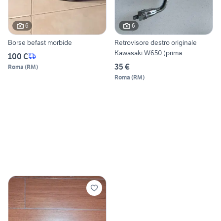
6
6
Borse befast morbide
Retrovisore destro originale
Kawasaki W650 (prima
100 €
35 €
Roma
(
RM
)
Roma
(
RM
)