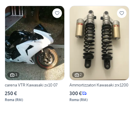
3
2
carena VTR Kawasaki zx10 07
Ammortizzatori Kawasaki zrx1200
250 €
300 €
Roma
(
RM
)
Roma
(
RM
)