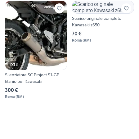
Scarico originale completo
Kawasaki z650
70 €
Roma
(
RM
)
8
Silenziatore SC Project S1-GP
titanio per Kawasaki
300 €
Roma
(
RM
)