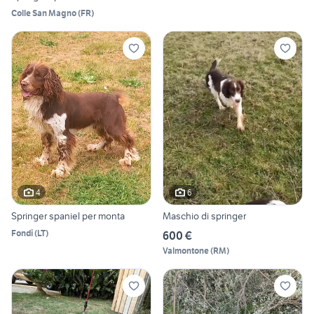
Colle San Magno
(
FR
)
4
6
Springer spaniel per monta
Maschio di springer
Fondi
(
LT
)
600 €
Valmontone
(
RM
)