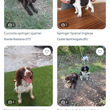
3
3
Cucciola springer spaniel
Springer Spaniel Inglese
Monte Romano
(
VT
)
Castel Sant'Angelo
(
RI
)
4
4