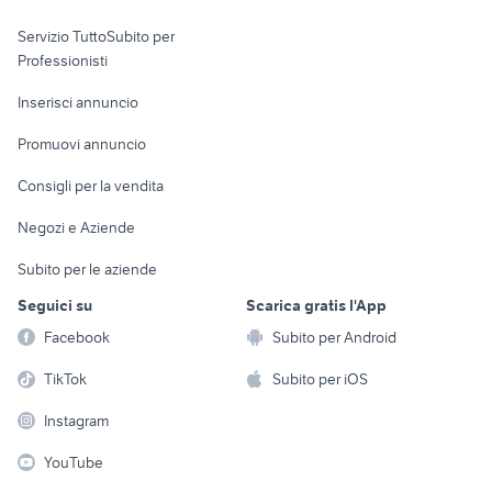
elettronica
per la casa e la
sports e hobby
Servizio TuttoSubito per
persona
Informatica
Animali
Professionisti
Arredamento e
Console e
Accessori per
Casalinghi
Inserisci annuncio
Videogiochi
animali
Elettrodomestici
Promuovi annuncio
Audio/Video
Musica e Film
Giardino e Fai da te
Consigli per la vendita
Fotografia
Libri e Riviste
Abbigliamento e
Negozi e Aziende
Telefonia
Strumenti Musicali
Accessori
Subito per le aziende
Sports
Tutto per i bambini
Seguici su
Scarica gratis l'App
Biciclette
Facebook
Subito per Android
Collezionismo
TikTok
Subito per iOS
Instagram
YouTube