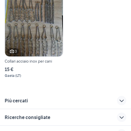
3
Collari acciaio inox per cani
15 €
Gaeta
(
LT
)
Più cercati
Correlati
Richerche simili
Suggerimenti
Ricerche consigliate
springer spaniel
alano blu
terrario criceto
animali Lazio
animali Castellina in Chianti
pannelli animali
vendita rocce vive
pitbull lecce