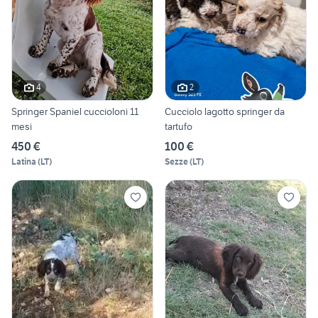
4
2
Springer Spaniel cuccioloni 11
Cucciolo lagotto springer da
mesi
tartufo
450 €
100 €
Latina
(
LT
)
Sezze
(
LT
)