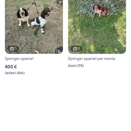
5
6
Springer spaniel
Springer spaniel per monta
Alatri
(
FR
)
400 €
Velletri
(
RM
)