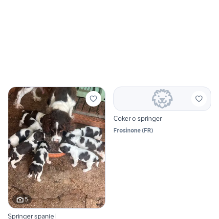
Coker o springer
Frosinone
(
FR
)
5
Springer spaniel