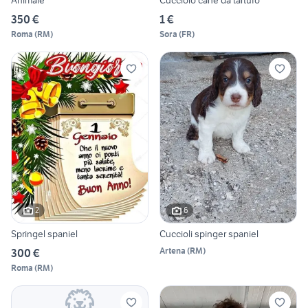
Animale
Cucciolo cane da tartufo
350 €
1 €
Roma
(
RM
)
Sora
(
FR
)
2
6
Springel spaniel
Cuccioli spinger spaniel
Artena
(
RM
)
300 €
Roma
(
RM
)