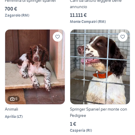
Femmina di springer spaniel
Cani da tartufo leggere bene
annuncio
700 €
11.111 €
Zagarolo
(
RM
)
Monte Compatri
(
RM
)
6
Animali
Springer Spaniel per monte con
Pedigree
Aprilia
(
LT
)
1 €
Casperia
(
RI
)