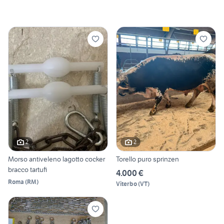
2
2
Morso antiveleno lagotto cocker
Torello puro sprinzen
bracco tartufi
4.000 €
Roma
(
RM
)
Viterbo
(
VT
)