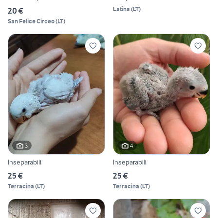
Latina
(
LT
)
20 €
San Felice Circeo
(
LT
)
3
4
Inseparabili
Inseparabili
25 €
25 €
Terracina
(
LT
)
Terracina
(
LT
)