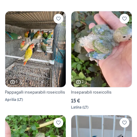
6
2
Pappagalli inseparabili roseicollis
Inseparabili roseicollis
Aprilia
(
LT
)
15 €
Latina
(
LT
)