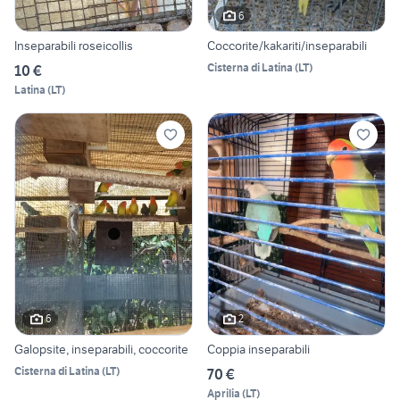
6
Inseparabili roseicollis
Coccorite/kakariti/inseparabili
Cisterna di Latina
(
LT
)
10 €
Latina
(
LT
)
6
2
Galopsite, inseparabili, coccorite
Coppia inseparabili
Cisterna di Latina
(
LT
)
70 €
Aprilia
(
LT
)