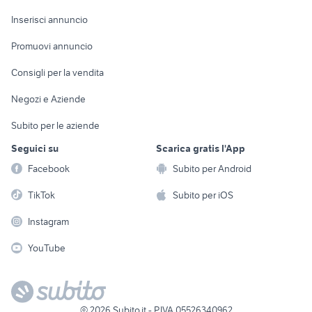
Arredamento e
Console e
Accessori per
Casalinghi
Inserisci annuncio
Videogiochi
animali
Elettrodomestici
Promuovi annuncio
Audio/Video
Musica e Film
Giardino e Fai da te
Consigli per la vendita
Fotografia
Libri e Riviste
Abbigliamento e
Negozi e Aziende
Telefonia
Strumenti Musicali
Accessori
Subito per le aziende
Sports
Tutto per i bambini
Seguici su
Scarica gratis l'App
Biciclette
Facebook
Subito per Android
Collezionismo
TikTok
Subito per iOS
Instagram
YouTube
©
2026
Subito.it - P.IVA 05526340962