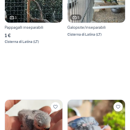
3
5
Pappagalli inseparabili
Galopsite/inseparabili
Cisterna di Latina
(
LT
)
1 €
Cisterna di Latina
(
LT
)