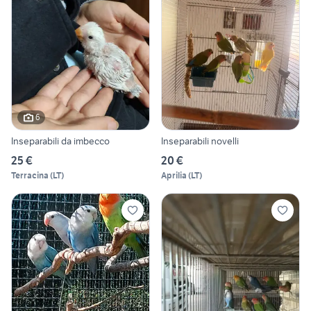
6
Inseparabili da imbecco
Inseparabili novelli
25 €
20 €
Terracina
(
LT
)
Aprilia
(
LT
)