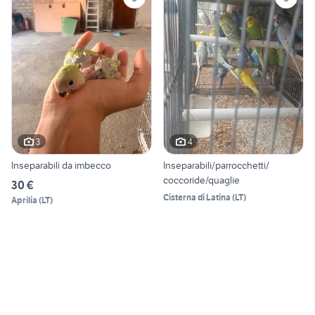
3
4
Inseparabili da imbecco
Inseparabili/parrocchetti/
coccoride/quaglie
30 €
Cisterna di Latina
(
LT
)
Aprilia
(
LT
)