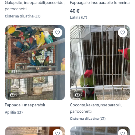
Galopsite, inseparabili,coccoride,
Pappagallo inseparabile femmina
parrocchetti
40 €
Cisterna di Latina
(
LT
)
Latina
(
LT
)
6
6
Pappagalli inseparabili
Cocorite,kakariti,inseparabili,
parrocchetti
Aprilia
(
LT
)
Cisterna di Latina
(
LT
)