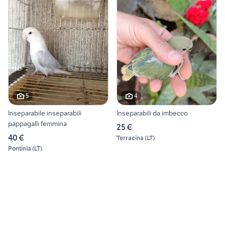
5
4
Inseparabile inseparabili
Inseparabili da imbecco
pappagalli femmina
25 €
40 €
Terracina
(
LT
)
Pontinia
(
LT
)