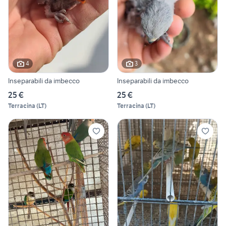
4
3
Inseparabili da imbecco
Inseparabili da imbecco
25 €
25 €
Terracina
(
LT
)
Terracina
(
LT
)