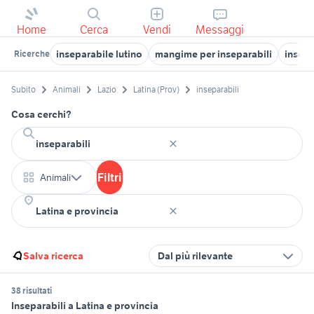
Home
Cerca
Vendi
Messaggi
inseparabile lutino
mangime per inseparabili
insepa
Ricerche
Subito
Animali
Lazio
Latina (Prov)
inseparabili
Cosa cerchi?
Filtri
Animali
Salva ricerca
Dal più rilevante
38 risultati
Inseparabili a Latina e provincia