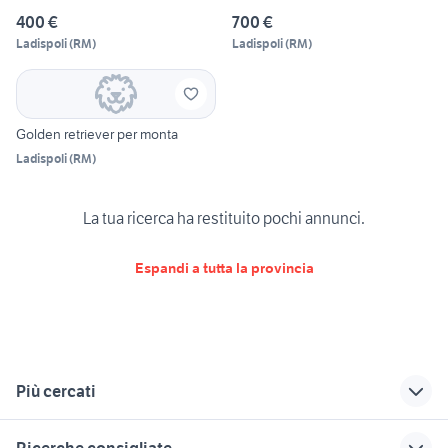
400 €
700 €
Ladispoli
(
RM
)
Ladispoli
(
RM
)
Golden retriever per monta
Ladispoli
(
RM
)
La tua ricerca ha restituito pochi annunci.
Espandi a tutta la provincia
Più cercati
Correlati
Richerche simili
Suggerimenti
Ricerche consigliate