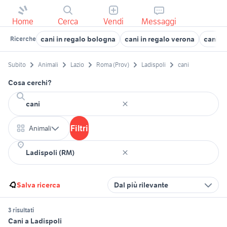
Home
Cerca
Vendi
Messaggi
cani in regalo bologna
cani in regalo verona
cani d
Ricerche
Subito
Animali
Lazio
Roma (Prov)
Ladispoli
cani
Cosa cerchi?
Filtri
Animali
Salva ricerca
Dal più rilevante
3 risultati
Cani a Ladispoli