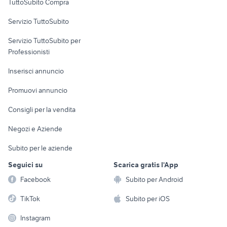
TuttoSubito Compra
commerciali
Servizio TuttoSubito
elettronica
per la casa e la
sports e hobby
Servizio TuttoSubito per
persona
Informatica
Animali
Professionisti
Arredamento e
Console e
Accessori per
Casalinghi
Inserisci annuncio
Videogiochi
animali
Elettrodomestici
Promuovi annuncio
Audio/Video
Musica e Film
Giardino e Fai da te
Consigli per la vendita
Fotografia
Libri e Riviste
Abbigliamento e
Negozi e Aziende
Telefonia
Strumenti Musicali
Accessori
Subito per le aziende
Sports
Tutto per i bambini
Seguici su
Scarica gratis l'App
Biciclette
Facebook
Subito per Android
Collezionismo
TikTok
Subito per iOS
Instagram