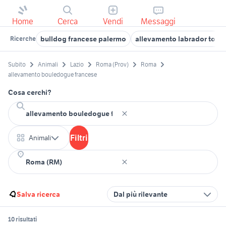
Home
Cerca
Vendi
Messaggi
bulldog francese palermo
allevamento labrador tosca
Ricerche
Subito
Animali
Lazio
Roma (Prov)
Roma
allevamento bouledogue francese
Cosa cerchi?
Filtri
Animali
Salva ricerca
Dal più rilevante
10 risultati