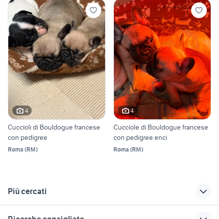
4
4
Cuccioli di Bouldogue francese
Cucciole di Bouldogue francese
con pedigree
con pedigree enci
Roma
(
RM
)
Roma
(
RM
)
Più cercati
Correlati
Richerche simili
Suggerimenti