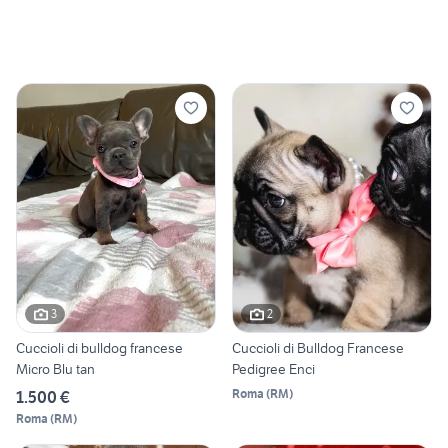
3
2
Cuccioli di bulldog francese
Cuccioli di Bulldog Francese
Micro Blu tan
Pedigree Enci
Roma
(
RM
)
1.500 €
Roma
(
RM
)