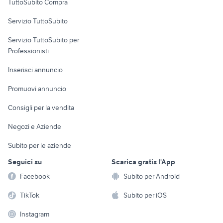
TuttoSubito Compra
commerciali
Servizio TuttoSubito
elettronica
per la casa e la
sports e hobby
Servizio TuttoSubito per
persona
Informatica
Animali
Professionisti
Arredamento e
Console e
Accessori per
Casalinghi
Inserisci annuncio
Videogiochi
animali
Elettrodomestici
Promuovi annuncio
Audio/Video
Musica e Film
Giardino e Fai da te
Consigli per la vendita
Fotografia
Libri e Riviste
Abbigliamento e
Negozi e Aziende
Telefonia
Strumenti Musicali
Accessori
Subito per le aziende
Sports
Tutto per i bambini
Seguici su
Scarica gratis l'App
Biciclette
Facebook
Subito per Android
Collezionismo
TikTok
Subito per iOS
Instagram