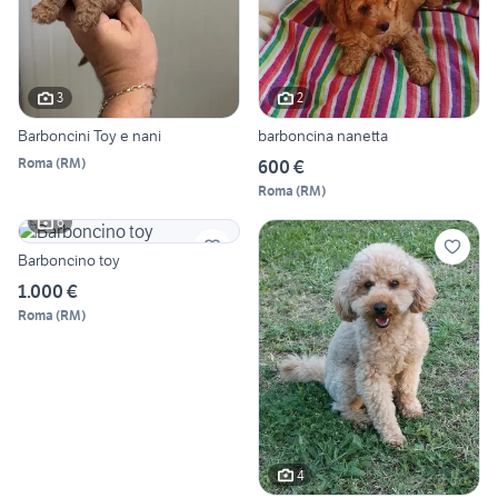
3
2
Barboncini Toy e nani
barboncina nanetta
Roma
(
RM
)
600 €
Roma
(
RM
)
6
Barboncino toy
1.000 €
Roma
(
RM
)
4