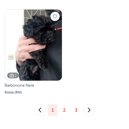
2
Barboncine Nere
Roma
(
RM
)
1
2
3