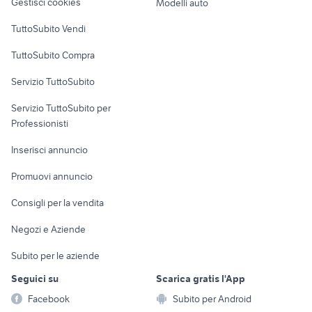
Gestisci cookies
Modelli auto
Case vacanza
TuttoSubito Vendi
Uffici e Locali
TuttoSubito Compra
commerciali
Servizio TuttoSubito
elettronica
per la casa e la
sports e hobby
Servizio TuttoSubito per
persona
Informatica
Animali
Professionisti
Arredamento e
Console e
Accessori per
Casalinghi
Inserisci annuncio
Videogiochi
animali
Elettrodomestici
Promuovi annuncio
Audio/Video
Musica e Film
Giardino e Fai da te
Consigli per la vendita
Fotografia
Libri e Riviste
Abbigliamento e
Negozi e Aziende
Telefonia
Strumenti Musicali
Accessori
Subito per le aziende
Sports
Tutto per i bambini
Seguici su
Scarica gratis l'App
Biciclette
Facebook
Subito per Android