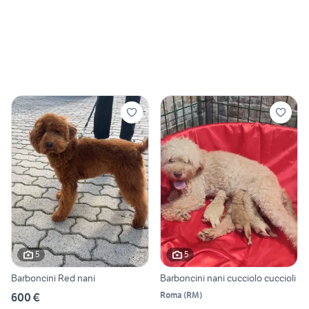
5
5
Barboncini Red nani
Barboncini nani cucciolo cuccioli
Roma
(
RM
)
600 €