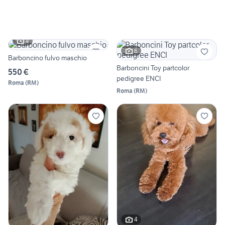
4
6
Barboncino fulvo maschio
Barboncini Toy partcolor
550 €
pedigree ENCI
Roma
(
RM
)
Roma
(
RM
)
4