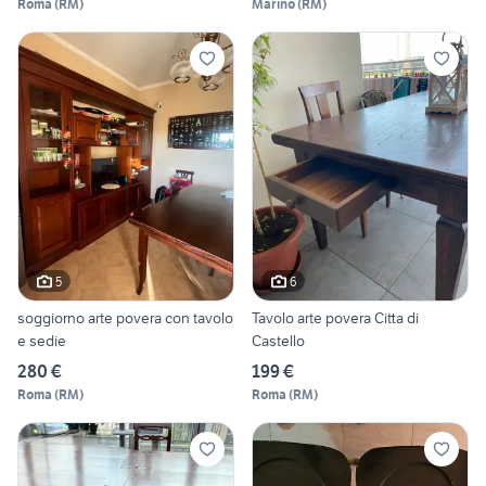
Roma
(
RM
)
Marino
(
RM
)
5
6
soggiorno arte povera con tavolo
Tavolo arte povera Citta di
e sedie
Castello
280 €
199 €
Roma
(
RM
)
Roma
(
RM
)