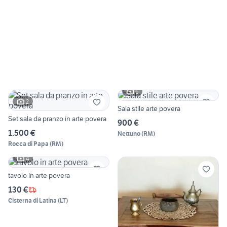
6
2
Sala stile arte povera
Set sala da pranzo in arte povera
900 €
1.500 €
Nettuno
(
RM
)
Rocca di Papa
(
RM
)
4
tavolo in arte povera
130 €
Cisterna di Latina
(
LT
)