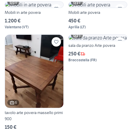
4
6
Mobili in arte povera
Mobili arte povera
1.200 €
450 €
Valentano
(
VT
)
Aprilia
(
LT
)
5
sala da pranzo Arte povera
250 €
Broccostella
(
FR
)
6
tavolo arte povera massello primi
900
150 €