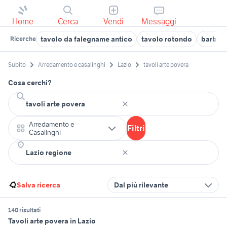
Home
Cerca
Vendi
Messaggi
tavolo da falegname antico
tavolo rotondo
barbie 
Ricerche
Subito
Arredamento e casalinghi
Lazio
tavoli arte povera
Cosa cerchi?
Arredamento e
Filtri
Casalinghi
Salva ricerca
Dal più rilevante
140 risultati
Tavoli arte povera in Lazio