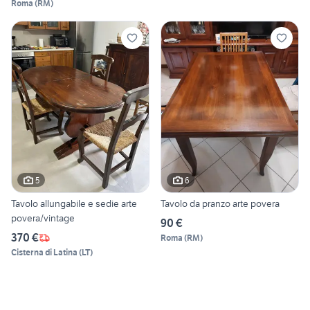
Roma
(
RM
)
5
6
Tavolo allungabile e sedie arte
Tavolo da pranzo arte povera
povera/vintage
90 €
370 €
Roma
(
RM
)
Cisterna di Latina
(
LT
)