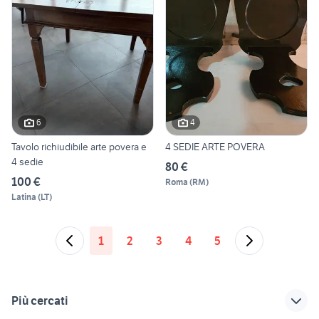
6
4
Tavolo richiudibile arte povera e
4 SEDIE ARTE POVERA
4 sedie
80 €
100 €
Roma
(
RM
)
Latina
(
LT
)
1
2
3
4
5
Più cercati