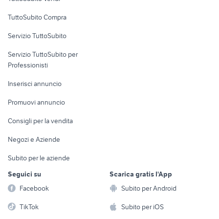
Uffici e Locali
TuttoSubito Compra
commerciali
Servizio TuttoSubito
elettronica
per la casa e la
sports e hobby
Servizio TuttoSubito per
persona
Informatica
Animali
Professionisti
Arredamento e
Console e
Accessori per
Casalinghi
Inserisci annuncio
Videogiochi
animali
Elettrodomestici
Promuovi annuncio
Audio/Video
Musica e Film
Giardino e Fai da te
Consigli per la vendita
Fotografia
Libri e Riviste
Abbigliamento e
Negozi e Aziende
Telefonia
Strumenti Musicali
Accessori
Subito per le aziende
Sports
Tutto per i bambini
Seguici su
Scarica gratis l'App
Biciclette
Facebook
Subito per Android
Collezionismo
TikTok
Subito per iOS