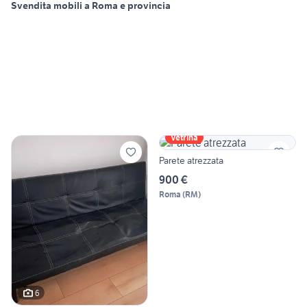
Svendita mobili a Roma e provincia
Vetrina
Parete atrezzata
900 €
Roma
(
RM
)
6