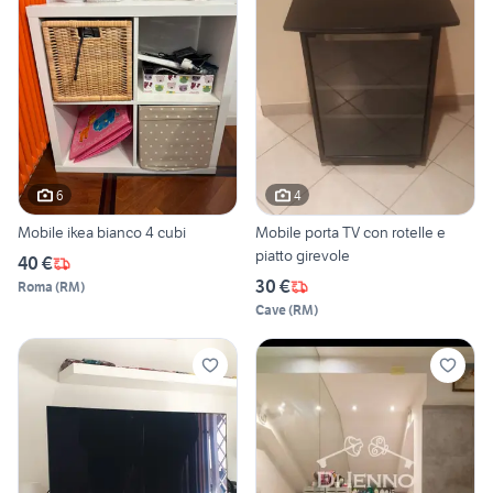
6
4
Mobile ikea bianco 4 cubi
Mobile porta TV con rotelle e
piatto girevole
40 €
30 €
Roma
(
RM
)
Cave
(
RM
)