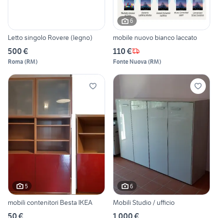
6
Letto singolo Rovere (legno)
mobile nuovo bianco laccato
500 €
110 €
Roma
(
RM
)
Fonte Nuova
(
RM
)
5
6
mobili contenitori Besta IKEA
Mobili Studio / ufficio
50 €
1.000 €