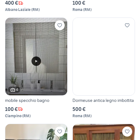
400 €
100 €
Albano Laziale
(
RM
)
Roma
(
RM
)
4
mobile specchio bagno
Dormeuse antica legno imbottita
100 €
500 €
Ciampino
(
RM
)
Roma
(
RM
)