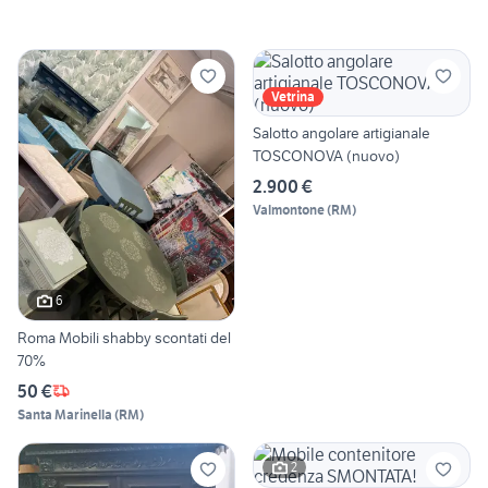
Vetrina
Salotto angolare artigianale
TOSCONOVA (nuovo)
2.900 €
Valmontone
(
RM
)
6
Roma Mobili shabby scontati del
70%
50 €
Santa Marinella
(
RM
)
2