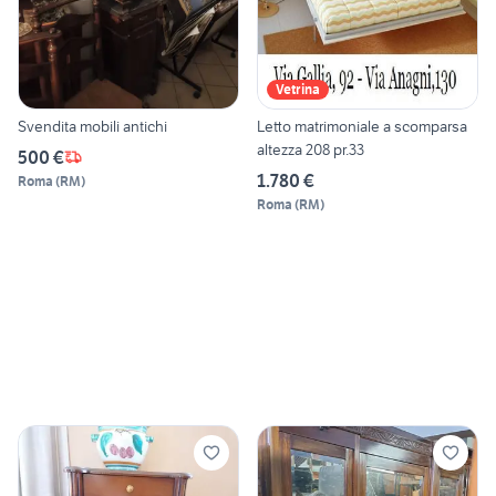
Vetrina
Svendita mobili antichi
Letto matrimoniale a scomparsa
altezza 208 pr.33
500 €
1.780 €
Roma
(
RM
)
Roma
(
RM
)