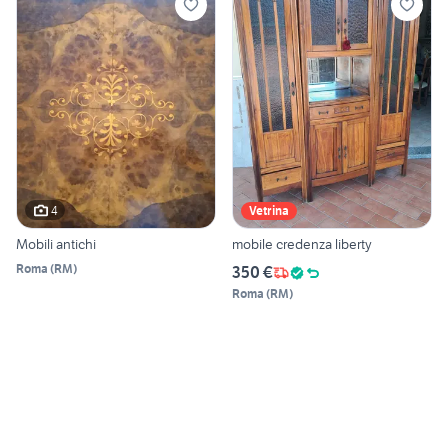
4
Vetrina
Mobili antichi
mobile credenza liberty
Roma
(
RM
)
350 €
Roma
(
RM
)