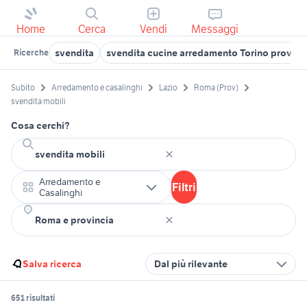
Home
Cerca
Vendi
Messaggi
svendita
svendita cucine arredamento Torino provinc
Ricerche
Subito
Arredamento e casalinghi
Lazio
Roma (Prov)
svendita mobili
Cosa cerchi?
Arredamento e
Filtri
Casalinghi
Salva ricerca
Dal più rilevante
651 risultati