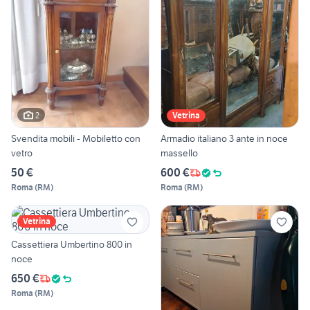
2
Vetrina
Svendita mobili - Mobiletto con
Armadio italiano 3 ante in noce
vetro
massello
50 €
600 €
Roma
(
RM
)
Roma
(
RM
)
Vetrina
Cassettiera Umbertino 800 in
noce
650 €
Roma
(
RM
)