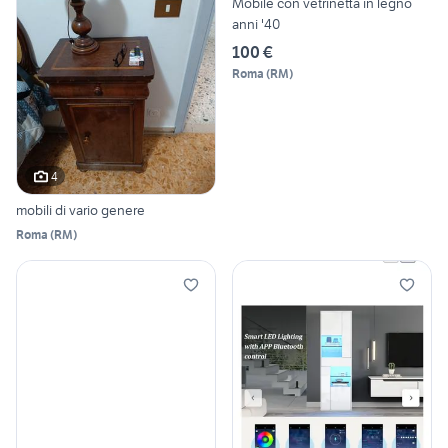
Mobile con vetrinetta in legno
anni '40
100 €
Roma
(
RM
)
4
mobili di vario genere
Roma
(
RM
)