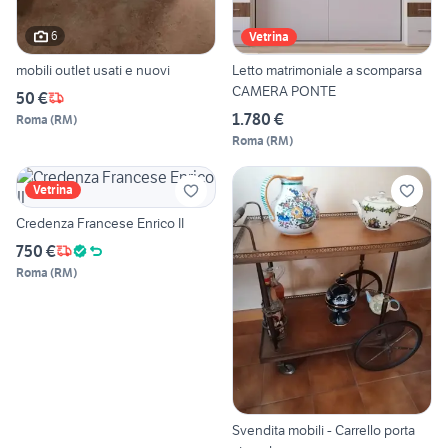
6
Vetrina
mobili outlet usati e nuovi
Letto matrimoniale a scomparsa
CAMERA PONTE
50 €
1.780 €
Roma
(
RM
)
Roma
(
RM
)
Vetrina
Credenza Francese Enrico II
750 €
Roma
(
RM
)
Svendita mobili - Carrello porta