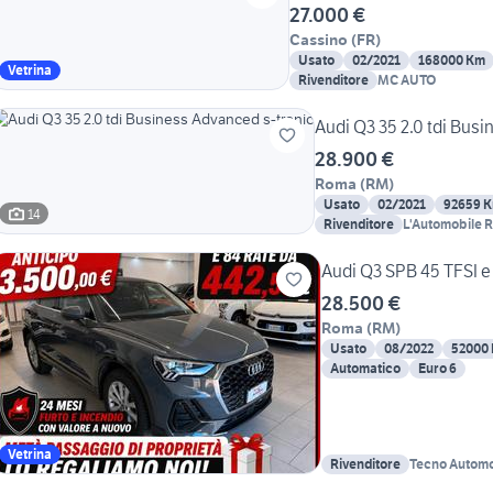
27.000 €
Cassino
(
FR
)
Usato
02/2021
168000 Km
Vetrina
Rivenditore
MC AUTO
Audi Q3 35 2.0 tdi Bus
28.900 €
Roma
(
RM
)
Usato
02/2021
92659 
14
Rivenditore
L'Automobile 
Audi Q3 SPB 45 TFSI e 
28.500 €
Roma
(
RM
)
Usato
08/2022
52000
Automatico
Euro 6
Vetrina
Rivenditore
Tecno Automo