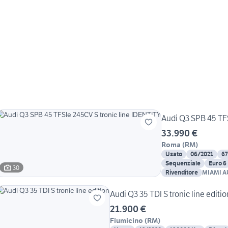
Audi Q3 SPB 45 TFS
33.990 €
Roma
(
RM
)
Usato
06/2021
6
Sequenziale
Euro 6
30
Rivenditore
MIAMI A
Audi Q3 35 TDI S tronic line editio
21.900 €
Fiumicino
(
RM
)