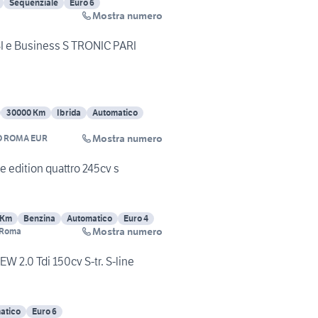
Sequenziale
Euro 6
Mostra numero
I e Business S TRONIC PARI
30000 Km
Ibrida
Automatico
Mostra numero
O ROMA EUR
ne edition quattro 245cv s
 Km
Benzina
Automatico
Euro 4
Mostra numero
 Roma
W 2.0 Tdi 150cv S-tr. S-line
atico
Euro 6