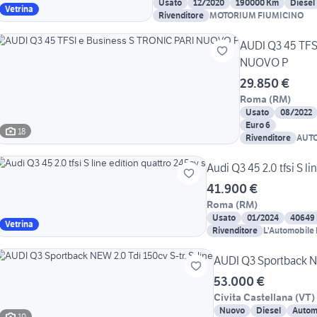
Usato
12/2020
190000 Km
Diesel
Vetrina
Rivenditore
MOTORIUM FIUMICINO
AUDI Q3 45 TFS
NUOVO P
29.850 €
Roma
(
RM
)
Usato
08/2022
Euro 6
18
Rivenditore
AUT
Audi Q3 45 2.0 tfsi S li
41.900 €
Roma
(
RM
)
Usato
01/2024
40649
Vetrina
Rivenditore
L'Automobile
AUDI Q3 Sportback NE
53.000 €
Civita Castellana
(
VT
)
Nuovo
Diesel
Autom
10