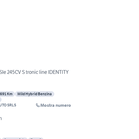
Ie 245CV S tronic line IDENTITY
7691 Km
Mild Hybrid Benzina
Mostra numero
UTO SRLS
n