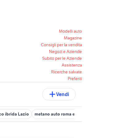
Modelli auto
Magazine
Consigli per la vendita
Negozi e Aziende
Subito per le Aziende
Assistenza
Ricerche salvate
Preferiti
Vendi
co ibrida Lazio
metano auto roma e provincia
lancia k auto Lazi