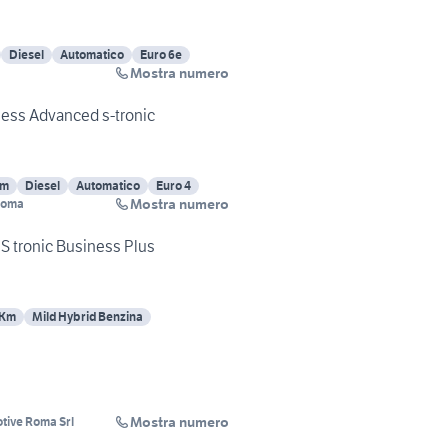
Diesel
Automatico
Euro 6e
Mostra numero
iness Advanced s-tronic
Km
Diesel
Automatico
Euro 4
Mostra numero
Roma
S tronic Business Plus
 Km
Mild Hybrid Benzina
Mostra numero
tive Roma Srl