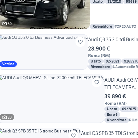
Usato
11/2018
98699
30
Rivenditore
TOP20 AUTO
Audi Q3 35 2.0 tdi Bus
28.900 €
Roma
(
RM
)
Usato
02/2021
92659 
Vetrina
Rivenditore
L'Automobile 
AUDI Audi Q3 M
TELECAMERA,
39.890 €
Roma
(
RM
)
Usato
09/2025
Euro 6
20
Rivenditore
ROM
Audi Q3 SPB 35 TDI S troni