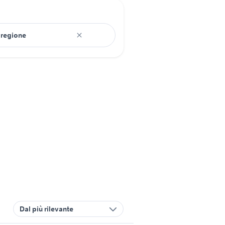
Dal più rilevante