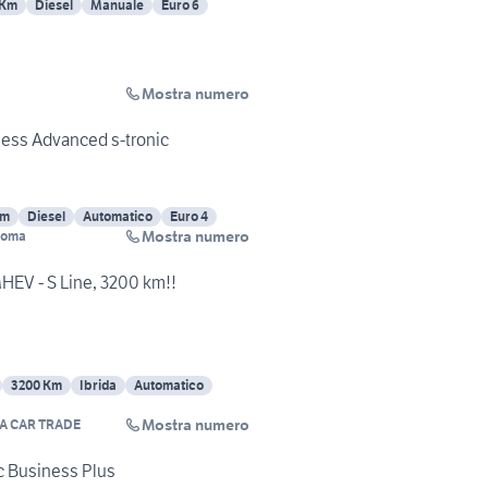
 Km
Diesel
Manuale
Euro 6
Mostra numero
iness Advanced s-tronic
Km
Diesel
Automatico
Euro 4
Mostra numero
Roma
HEV - S Line, 3200 km!!
3200 Km
Ibrida
Automatico
Mostra numero
A CAR TRADE
c Business Plus