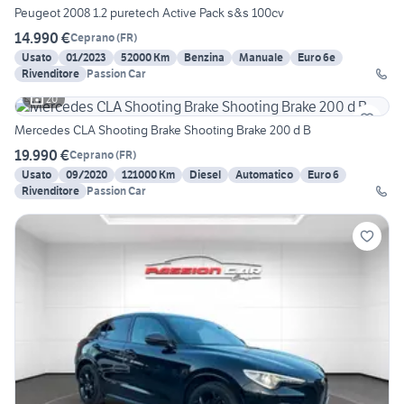
Peugeot 2008 1.2 puretech Active Pack s&s 100cv
14.990 €
Ceprano
(
FR
)
Usato
01/2023
52000 Km
Benzina
Manuale
Euro 6e
Rivenditore
Passion Car
20
Mercedes CLA Shooting Brake Shooting Brake 200 d B
19.990 €
Ceprano
(
FR
)
Usato
09/2020
121000 Km
Diesel
Automatico
Euro 6
Rivenditore
Passion Car