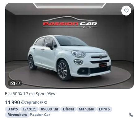
20
Fiat 500X 1.3 mjt Sport 95cv
14.990 €
Ceprano
(
FR
)
Usato
12/2021
85000 Km
Diesel
Manuale
Euro 6
Rivenditore
Passion Car