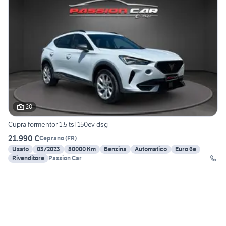
20
Cupra formentor 1.5 tsi 150cv dsg
21.990 €
Ceprano
(
FR
)
Usato
03/2023
80000 Km
Benzina
Automatico
Euro 6e
Rivenditore
Passion Car