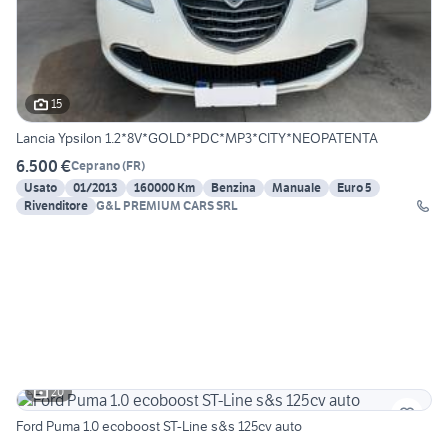
15
Lancia Ypsilon 1.2*8V*GOLD*PDC*MP3*CITY*NEOPATENTA
6.500 €
Ceprano
(
FR
)
Usato
01/2013
160000 Km
Benzina
Manuale
Euro 5
Rivenditore
G&L PREMIUM CARS SRL
20
Ford Puma 1.0 ecoboost ST-Line s&s 125cv auto