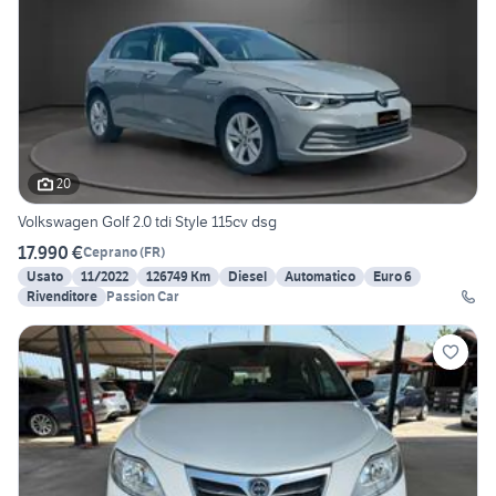
20
Volkswagen Golf 2.0 tdi Style 115cv dsg
17.990 €
Ceprano
(
FR
)
Usato
11/2022
126749 Km
Diesel
Automatico
Euro 6
Rivenditore
Passion Car