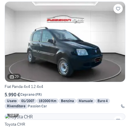
20
Fiat Panda 4x4 1.2 4x4
5.990 €
Ceprano
(
FR
)
Usato
01/2007
192000 Km
Benzina
Manuale
Euro 4
Rivenditore
Passion Car
4
Toyota CHR