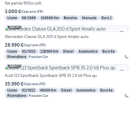
fiat panda 900cc jolli.
3.000 €
Ceprano
(
FR
)
Usato
08/1998
158568 Km
Benzina
Manuale
Euro 2
20
Mercedes Classe GLA 200 d Sport 4matic auto
28.990 €
Ceprano
(
FR
)
Usato
03/2023
128000 Km
Diesel
Automatico
Euro 6e
Rivenditore
Passion Car
22
Audi Q3 Sportback Sportback SPB 35 2.0 tdi Plus qu
35.990 €
Ceprano
(
FR
)
Usato
02/2022
48000 Km
Diesel
Automatico
Euro 6e
Rivenditore
Passion Car