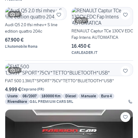
16
13
Audi Q5 2.0 tfsi mhev+ S line
RENAULT Captur TCe 130CV EDC
edition quattro 204c
Fap Intens AUTOMATICA
67.900 €
16.450 €
L'Automobile Roma
CARLEADER.IT
14
FIAT 500 1.3MJT*SPORT*75CV*TETTO*BLUETOOTH*USB*
4.999 €
Ceprano
(
FR
)
Usato
08/2007
180000 Km
Diesel
Manuale
Euro 4
Rivenditore
G&L PREMIUM CARS SRL