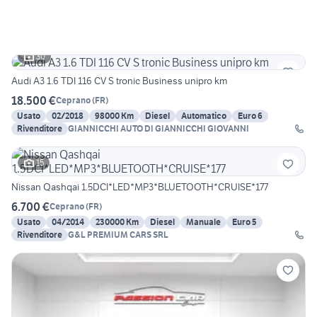
30
Audi A3 1.6 TDI 116 CV S tronic Business unipro km
18.500 €
Ceprano
(
FR
)
Usato
02/2018
98000 Km
Diesel
Automatico
Euro 6
Rivenditore
GIANNICCHI AUTO DI GIANNICCHI GIOVANNI
15
Nissan Qashqai 1.5DCI*LED*MP3*BLUETOOTH*CRUISE*177
6.700 €
Ceprano
(
FR
)
Usato
04/2014
230000 Km
Diesel
Manuale
Euro 5
Rivenditore
G&L PREMIUM CARS SRL