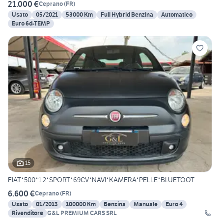
21.000 €
Ceprano
(
FR
)
Usato
05/2021
53000 Km
Full Hybrid Benzina
Automatico
Euro 6d-TEMP
15
FIAT*500*1.2*SPORT*69CV*NAVI*KAMERA*PELLE*BLUETOOT
6.600 €
Ceprano
(
FR
)
Usato
01/2013
100000 Km
Benzina
Manuale
Euro 4
Rivenditore
G&L PREMIUM CARS SRL