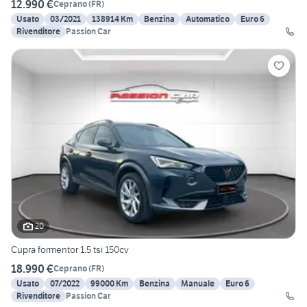
12.990 €
Ceprano
(
FR
)
Usato
03/2021
138914 Km
Benzina
Automatico
Euro 6
Rivenditore
Passion Car
20
Cupra formentor 1.5 tsi 150cv
18.990 €
Ceprano
(
FR
)
Usato
07/2022
99000 Km
Benzina
Manuale
Euro 6
Rivenditore
Passion Car