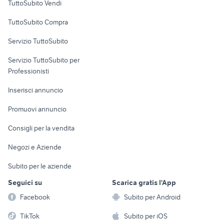
TuttoSubito Vendi
Uffici e Locali
TuttoSubito Compra
commerciali
Servizio TuttoSubito
elettronica
per la casa e la
sports e hobby
Servizio TuttoSubito per
persona
Informatica
Animali
Professionisti
Arredamento e
Console e
Accessori per
Casalinghi
Inserisci annuncio
Videogiochi
animali
Elettrodomestici
Promuovi annuncio
Audio/Video
Musica e Film
Giardino e Fai da te
Consigli per la vendita
Fotografia
Libri e Riviste
Abbigliamento e
Negozi e Aziende
Telefonia
Strumenti Musicali
Accessori
Subito per le aziende
Sports
Tutto per i bambini
Seguici su
Scarica gratis l'App
Biciclette
Facebook
Subito per Android
Collezionismo
TikTok
Subito per iOS