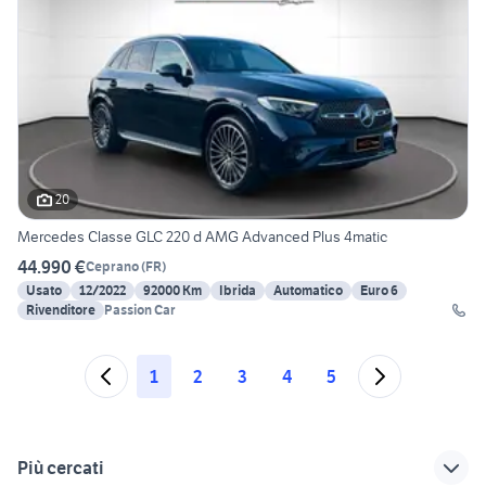
20
Mercedes Classe GLC 220 d AMG Advanced Plus 4matic
44.990 €
Ceprano
(
FR
)
Usato
12/2022
92000 Km
Ibrida
Automatico
Euro 6
Rivenditore
Passion Car
1
2
3
4
5
Più cercati