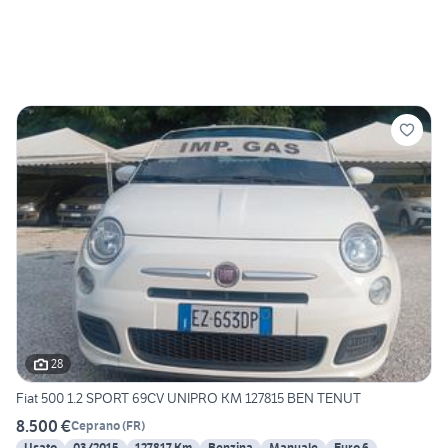
28
Fiat 500 1.2 SPORT 69CV UNIPRO KM 127815 BEN TENUT
8.500 €
Ceprano
(
FR
)
Usato
03/2015
127817 Km
Benzina
Manuale
Euro 6