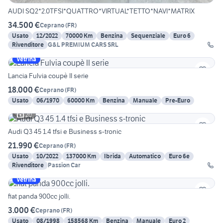
AUDI SQ2*2.0TFSI*QUATTRO*VIRTUAL*TETTO*NAVI*MATRIX
34.500 €
Ceprano
(
FR
)
Usato
12/2022
70000 Km
Benzina
Sequenziale
Euro 6
Rivenditore
G&L PREMIUM CARS SRL
Vetrina
Lancia Fulvia coupè II serie
18.000 €
Ceprano
(
FR
)
Usato
06/1970
60000 Km
Benzina
Manuale
Pre-Euro
20
Audi Q3 45 1.4 tfsi e Business s-tronic
21.990 €
Ceprano
(
FR
)
Usato
10/2022
137000 Km
Ibrida
Automatico
Euro 6e
Rivenditore
Passion Car
Vetrina
fiat panda 900cc jolli.
3.000 €
Ceprano
(
FR
)
Usato
08/1998
158568 Km
Benzina
Manuale
Euro 2