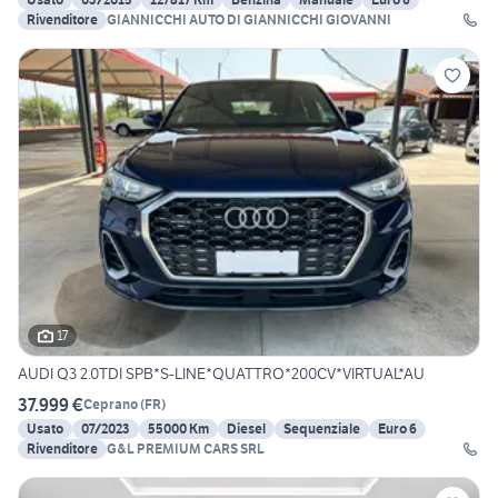
Rivenditore
GIANNICCHI AUTO DI GIANNICCHI GIOVANNI
17
AUDI Q3 2.0TDI SPB*S-LINE*QUATTRO*200CV*VIRTUAL*AU
37.999 €
Ceprano
(
FR
)
Usato
07/2023
55000 Km
Diesel
Sequenziale
Euro 6
Rivenditore
G&L PREMIUM CARS SRL