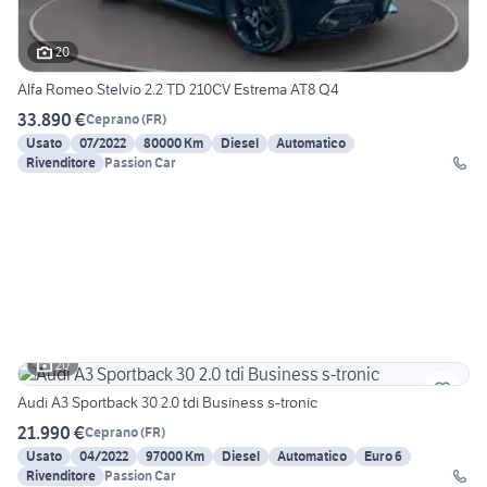
20
Alfa Romeo Stelvio 2.2 TD 210CV Estrema AT8 Q4
33.890 €
Ceprano
(
FR
)
Usato
07/2022
80000 Km
Diesel
Automatico
Rivenditore
Passion Car
20
Audi A3 Sportback 30 2.0 tdi Business s-tronic
21.990 €
Ceprano
(
FR
)
Usato
04/2022
97000 Km
Diesel
Automatico
Euro 6
Rivenditore
Passion Car