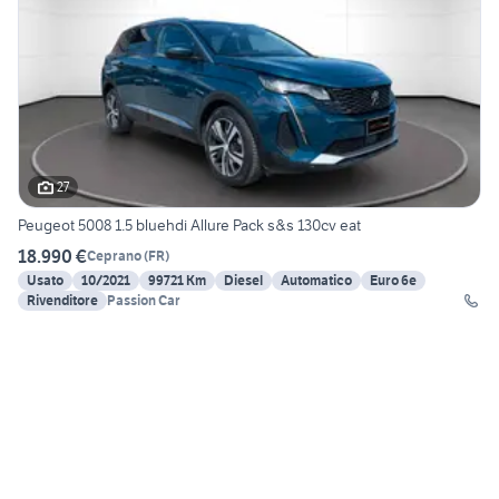
27
Peugeot 5008 1.5 bluehdi Allure Pack s&s 130cv eat
18.990 €
Ceprano
(
FR
)
Usato
10/2021
99721 Km
Diesel
Automatico
Euro 6e
Rivenditore
Passion Car