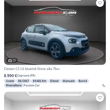
20
Citroen C3 1.6 bluehdi Shine s&s 75cv
8.990 €
Ceprano
(
FR
)
Usato
05/2017
93481 Km
Diesel
Manuale
Euro 6
Rivenditore
Passion Car