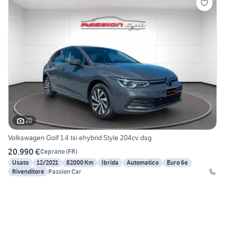
20
Volkswagen Golf 1.4 tsi ehybrid Style 204cv dsg
20.990 €
Ceprano
(
FR
)
Usato
12/2021
82000 Km
Ibrida
Automatico
Euro 6e
Rivenditore
Passion Car