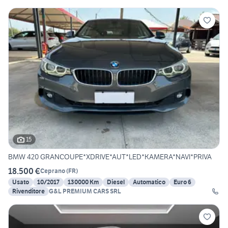
15
BMW 420 GRANCOUPE*XDRIVE*AUT*LED*KAMERA*NAVI*PRIVA
18.500 €
Ceprano
(
FR
)
Usato
10/2017
130000 Km
Diesel
Automatico
Euro 6
Rivenditore
G&L PREMIUM CARS SRL