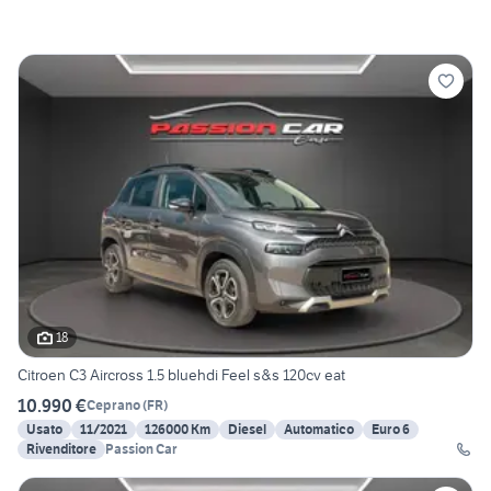
18
Citroen C3 Aircross 1.5 bluehdi Feel s&s 120cv eat
10.990 €
Ceprano
(
FR
)
Usato
11/2021
126000 Km
Diesel
Automatico
Euro 6
Rivenditore
Passion Car