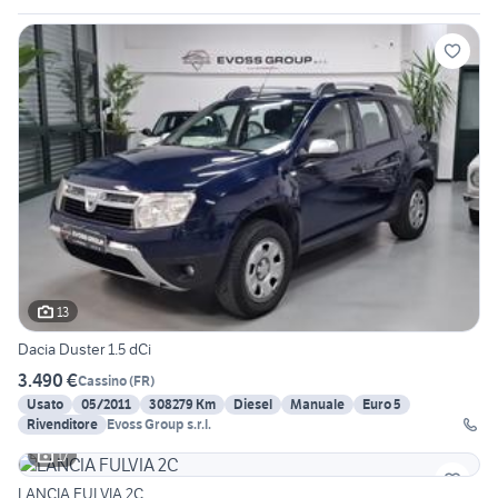
13
Dacia Duster 1.5 dCi
3.490 €
Cassino
(
FR
)
Usato
05/2011
308279 Km
Diesel
Manuale
Euro 5
Rivenditore
Evoss Group s.r.l.
17
LANCIA FULVIA 2C