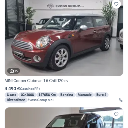
15
MINI Cooper Clubman 1.6 Chili 120 cv
4.490 €
Cassino
(
FR
)
Usato
02/2008
147658 Km
Benzina
Manuale
Euro 4
Rivenditore
Evoss Group s.r.l.