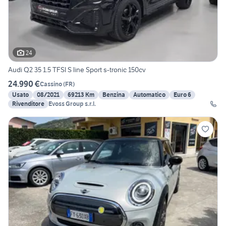
24
Audi Q2 35 1.5 TFSI S line Sport s-tronic 150cv
24.990 €
Cassino
(
FR
)
Usato
08/2021
69213 Km
Benzina
Automatico
Euro 6
Rivenditore
Evoss Group s.r.l.