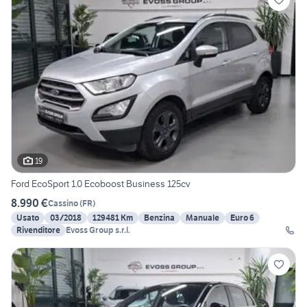
19
Ford EcoSport 1.0 Ecoboost Business 125cv
8.990 €
Cassino
(
FR
)
Usato
03/2018
129481 Km
Benzina
Manuale
Euro 6
Rivenditore
Evoss Group s.r.l.