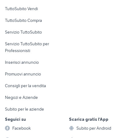
Case vacanza
TuttoSubito Vendi
Uffici e Locali
TuttoSubito Compra
commerciali
Servizio TuttoSubito
elettronica
per la casa e la
sports e hobby
Servizio TuttoSubito per
persona
Informatica
Animali
Professionisti
Arredamento e
Console e
Accessori per
Casalinghi
Inserisci annuncio
Videogiochi
animali
Elettrodomestici
Promuovi annuncio
Audio/Video
Musica e Film
Giardino e Fai da te
Consigli per la vendita
Fotografia
Libri e Riviste
Abbigliamento e
Negozi e Aziende
Telefonia
Strumenti Musicali
Accessori
Subito per le aziende
Sports
Tutto per i bambini
Seguici su
Scarica gratis l'App
Biciclette
Facebook
Subito per Android
Collezionismo