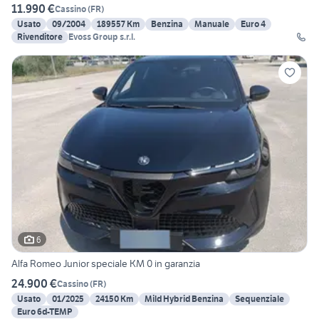
11.990 €
Cassino
(
FR
)
Usato
09/2004
189557 Km
Benzina
Manuale
Euro 4
Rivenditore
Evoss Group s.r.l.
6
Alfa Romeo Junior speciale KM 0 in garanzia
24.900 €
Cassino
(
FR
)
Usato
01/2025
24150 Km
Mild Hybrid Benzina
Sequenziale
Euro 6d-TEMP