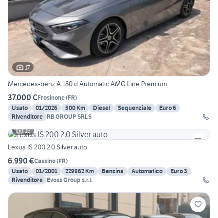
17
Mercedes-benz A 180 d Automatic AMG Line Premium
37.000 €
Frosinone
(
FR
)
Usato
01/2026
500 Km
Diesel
Sequenziale
Euro 6
Rivenditore
RB GROUP SRLS
16
Lexus IS 200 2.0 Silver auto
6.990 €
Cassino
(
FR
)
Usato
01/2001
229962 Km
Benzina
Automatico
Euro 3
Rivenditore
Evoss Group s.r.l.