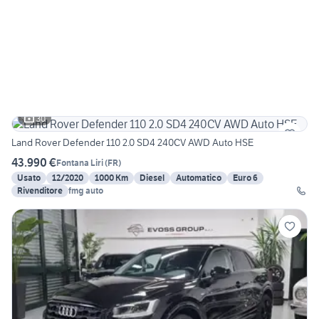
30
Land Rover Defender 110 2.0 SD4 240CV AWD Auto HSE
43.990 €
Fontana Liri
(
FR
)
Usato
12/2020
1000 Km
Diesel
Automatico
Euro 6
Rivenditore
fmg auto