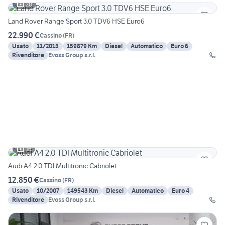
20
Land Rover Range Sport 3.0 TDV6 HSE Euro6
22.990 €
Cassino
(
FR
)
Usato
11/2015
159879 Km
Diesel
Automatico
Euro 6
Rivenditore
Evoss Group s.r.l.
16
Audi A4 2.0 TDI Multitronic Cabriolet
12.850 €
Cassino
(
FR
)
Usato
10/2007
149543 Km
Diesel
Automatico
Euro 4
Rivenditore
Evoss Group s.r.l.