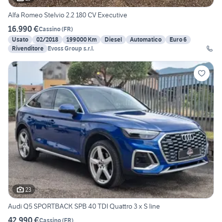
Alfa Romeo Stelvio 2.2 180 CV Executive
16.990 €
Cassino
(
FR
)
Usato
02/2018
199000 Km
Diesel
Automatico
Euro 6
Rivenditore
Evoss Group s.r.l.
23
Audi Q5 SPORTBACK SPB 40 TDI Quattro 3 x S line
42.990 €
Cassino
(
FR
)