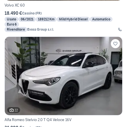
Volvo XC 60
18.490 €
Cassino
(
FR
)
Usato
06/2021
189212 Km
Mild Hybrid Diesel
Automatico
Euro 6
Rivenditore
Evoss Group s.r.l.
22
Alfa Romeo Stelvio 2.0 T Q4 Veloce 16V