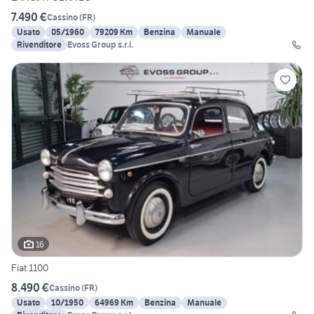
7.490 €
Cassino
(
FR
)
Usato
05/1960
79209 Km
Benzina
Manuale
Rivenditore
Evoss Group s.r.l.
16
Fiat 1100
8.490 €
Cassino
(
FR
)
Usato
10/1950
64969 Km
Benzina
Manuale