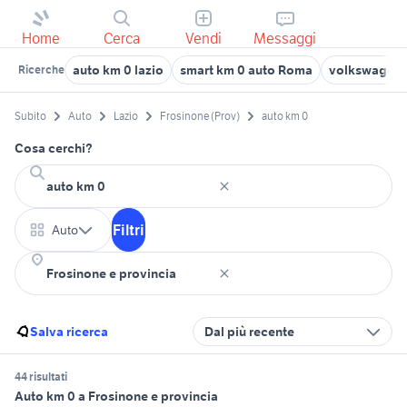
Home
Cerca
Vendi
Messaggi
auto km 0 lazio
smart km 0 auto Roma
volkswagen 
Ricerche
Subito
Auto
Lazio
Frosinone (Prov)
auto km 0
Cosa cerchi?
Filtri
Auto
Salva ricerca
Dal più recente
44 risultati
Auto km 0 a Frosinone e provincia