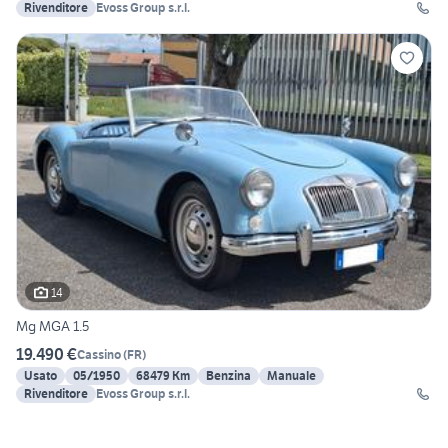
Rivenditore
Evoss Group s.r.l.
14
Mg MGA 1.5
19.490 €
Cassino
(
FR
)
Usato
05/1950
68479 Km
Benzina
Manuale
Rivenditore
Evoss Group s.r.l.