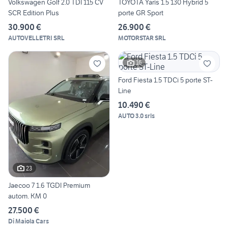
Volkswagen Golf 2.0 TDI 115 CV
TOYOTA Yaris 1.5 130 Hybrid 5
SCR Edition Plus
porte GR Sport
30.900 €
26.900 €
AUTOVELLETRI SRL
MOTORSTAR SRL
16
Ford Fiesta 1.5 TDCi 5 porte ST-
Line
10.490 €
AUTO 3.0 srls
23
Jaecoo 7 1.6 TGDI Premium
autom. KM 0
27.500 €
Di Maiola Cars