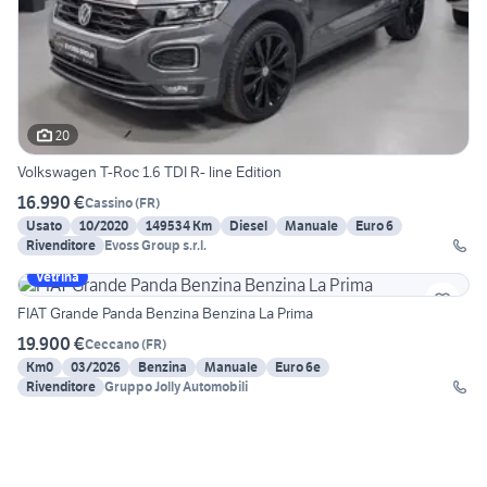
20
Volkswagen T-Roc 1.6 TDI R- line Edition
16.990 €
Cassino
(
FR
)
Usato
10/2020
149534 Km
Diesel
Manuale
Euro 6
Rivenditore
Evoss Group s.r.l.
Vetrina
FIAT Grande Panda Benzina Benzina La Prima
19.900 €
Ceccano
(
FR
)
Km0
03/2026
Benzina
Manuale
Euro 6e
Rivenditore
Gruppo Jolly Automobili