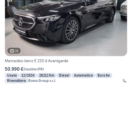
19
Mercedes-benz E 220 d Avantgarde
50.990 €
Cassino
(
FR
)
Usato
12/2024
28212 Km
Diesel
Automatico
Euro 6e
Rivenditore
Evoss Group s.r.l.