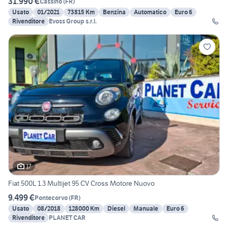
31.990 €
Cassino
(
FR
)
Usato
01/2021
73815 Km
Benzina
Automatico
Euro 6
Rivenditore
Evoss Group s.r.l.
17
Fiat 500L 1.3 Multijet 95 CV Cross Motore Nuovo
9.499 €
Pontecorvo
(
FR
)
Usato
08/2018
128000 Km
Diesel
Manuale
Euro 6
Rivenditore
PLANET CAR