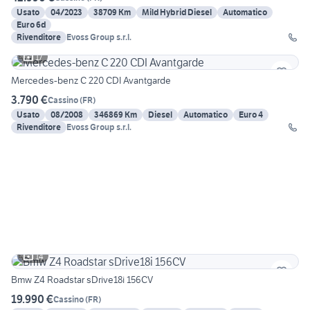
Usato
04/2023
38709 Km
Mild Hybrid Diesel
Automatico
Euro 6d
Rivenditore
Evoss Group s.r.l.
17
Mercedes-benz C 220 CDI Avantgarde
3.790 €
Cassino
(
FR
)
Usato
08/2008
346869 Km
Diesel
Automatico
Euro 4
Rivenditore
Evoss Group s.r.l.
14
Bmw Z4 Roadstar sDrive18i 156CV
19.990 €
Cassino
(
FR
)