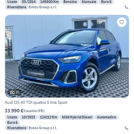
Usato
03/2014
145800 Km
Benzina
Manuale
Euro 6
Rivenditore
Evoss Group s.r.l.
30
Audi Q5 40 TDI quattro S line Sport
33.990 €
Cassino
(
FR
)
Usato
10/2023
124212 Km
Mild Hybrid Diesel
Automatico
Euro 6
Rivenditore
Evoss Group s.r.l.