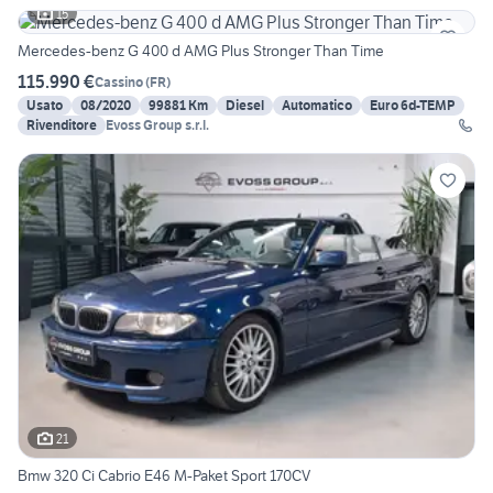
15
Mercedes-benz G 400 d AMG Plus Stronger Than Time
115.990 €
Cassino
(
FR
)
Usato
08/2020
99881 Km
Diesel
Automatico
Euro 6d-TEMP
Rivenditore
Evoss Group s.r.l.
21
Bmw 320 Ci Cabrio E46 M-Paket Sport 170CV