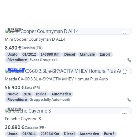
19
Mini Cooper Countryman D ALL4
8.490 €
Cassino
(
FR
)
Usato
01/2012
143899 Km
Diesel
Manuale
Euro 5
Rivenditore
Evoss Group s.r.l.
Vetrina
Mazda CX-60 3.3L e-SKYACTIV MHEV Homura Plus Auto
56.900 €
Sora
(
FR
)
Nuovo
2026
Ibrida
Automatico
Rivenditore
Gruppo Jolly Automobili
19
Porsche Cayenne S
20.890 €
Cassino
(
FR
)
Usato
01/2011
225964 Km
Diesel
Automatico
Euro 5