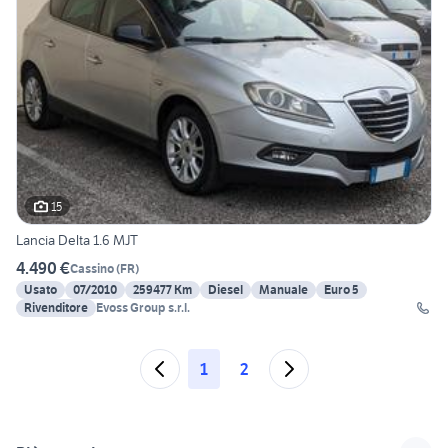
15
Lancia Delta 1.6 MJT
4.490 €
Cassino
(
FR
)
Usato
07/2010
259477 Km
Diesel
Manuale
Euro 5
Rivenditore
Evoss Group s.r.l.
1
2