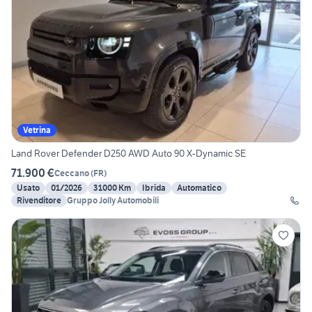
Vetrina
Land Rover Defender D250 AWD Auto 90 X-Dynamic SE
71.900 €
Ceccano
(
FR
)
Usato
01/2026
31000 Km
Ibrida
Automatico
Rivenditore
Gruppo Jolly Automobili