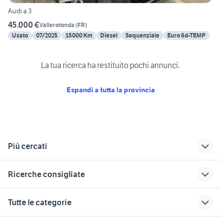
Audi a 3
45.000 €
Vallerotonda
(
FR
)
Usato
07/2025
15000 Km
Diesel
Sequenziale
Euro 6d-TEMP
La tua ricerca ha restituito pochi annunci.
Espandi a tutta la provincia
Più cercati
Correlati
Richerche simili
Suggerimenti
Ricerche consigliate
maggiolino
auto Olevano
500 abarth auto
accessori auto
Romano
Roma
regalo auto Roma
fiat 1100 anni 50
Tutte le categorie
Frosinone provincia
jeep in lazio
rimorchi auto
ford mondeo
suzuki jimny diesel
fiat accessori auto
accessori auto Lazio
auto hyundai berlina