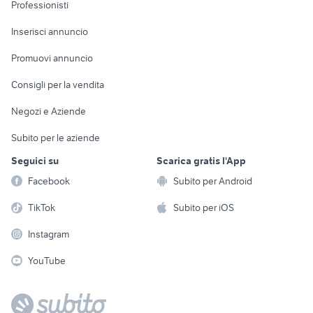
Informatica
Animali
Professionisti
Arredamento e
Console e
Accessori per
Casalinghi
Inserisci annuncio
Videogiochi
animali
Elettrodomestici
Promuovi annuncio
Audio/Video
Musica e Film
Giardino e Fai da te
Consigli per la vendita
Fotografia
Libri e Riviste
Abbigliamento e
Negozi e Aziende
Telefonia
Strumenti Musicali
Accessori
Subito per le aziende
Sports
Tutto per i bambini
Seguici su
Scarica gratis l'App
Biciclette
Facebook
Subito per Android
Collezionismo
TikTok
Subito per iOS
Instagram
YouTube